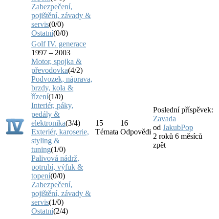
Zabezpečení,
pojištění, závady &
servis
(0/0)
Ostatní
(0/0)
Golf IV. generace
1997 – 2003
Motor, spojka &
převodovka
(4/2)
Podvozek, náprava,
brzdy, kola &
řízení
(1/0)
Interiér, páky,
Poslední příspěvek:
pedály &
Zavada
elektronika
(3/4)
15
16
od
JakubPop
Exteriér, karoserie,
Témata
Odpovědi
2 roků 6 měsíců
styling &
zpět
tuning
(1/0)
Palivová nádrž,
potrubí, výfuk &
topení
(0/0)
Zabezpečení,
pojištění, závady &
servis
(1/0)
Ostatní
(2/4)