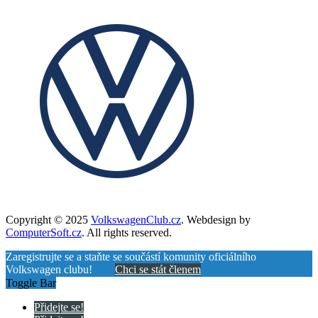
Copyright © 2025
VolkswagenClub.cz
. Webdesign by
ComputerSoft.cz
. All rights reserved.
Zaregistrujte se a staňte se součástí komunity oficiálního
Volkswagen clubu!
Chci se stát členem
Toggle Bar
Přidejte se!