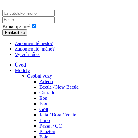
Pamatuj si mě
Přihlásit se
Zapomenuté heslo?
Zapomenuté jméno?
Vytvořit účet
Úvod
Modely
Osobní vozy
Arteon
Beetle / New Beetle
Corrado
Eos
Fox
Golf
Jetta / Bora / Vento
Lupo
Passat / CC
Phaeton
Polo