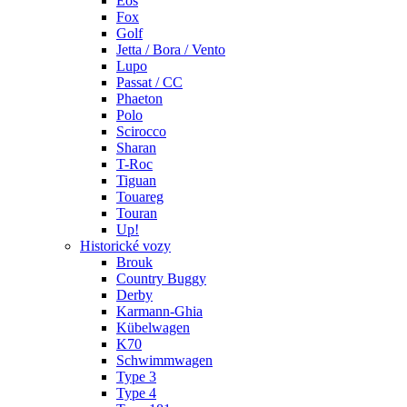
Eos
Fox
Golf
Jetta / Bora / Vento
Lupo
Passat / CC
Phaeton
Polo
Scirocco
Sharan
T-Roc
Tiguan
Touareg
Touran
Up!
Historické vozy
Brouk
Country Buggy
Derby
Karmann-Ghia
Kübelwagen
K70
Schwimmwagen
Type 3
Type 4