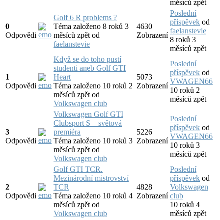
měsíců zpět
Poslední
Golf 6 R problems ?
příspěvek
od
0
Téma založeno 8 roků 3
4630
faelanstevie
Odpovědi
měsíců zpět
od
Zobrazení
8 roků 3
faelanstevie
měsíců zpět
Když se do toho pustí
Poslední
studenti aneb Golf GTI
příspěvek
od
1
Heart
5073
VWAGEN66
Odpovědi
Téma založeno 10 roků 2
Zobrazení
10 roků 2
měsíců zpět
od
měsíců zpět
Volkswagen club
Volkswagen Golf GTI
Poslední
Clubsport S – světová
příspěvek
od
3
premiéra
5226
VWAGEN66
Odpovědi
Téma založeno 10 roků 3
Zobrazení
10 roků 3
měsíců zpět
od
měsíců zpět
Volkswagen club
Golf GTI TCR.
Poslední
Mezinárodní mistrovství
příspěvek
od
2
TCR
4828
Volkswagen
Odpovědi
Téma založeno 10 roků 4
Zobrazení
club
měsíců zpět
od
10 roků 4
Volkswagen club
měsíců zpět