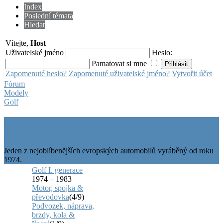
Index
Poslední témata
Hledat
Vítejte,
Host
Uživatelské jméno
Heslo:
Pamatovat si mne
Zapomenuté heslo?
Zapomenuté uživatelské jméno?
Vytvořit účet
Fórum
Modely
Golf
Golf
Jeden z nejoblíbenějších evropských automobilů vyráběný od roku
1974.
Golf I. generace
1974 – 1983
Motor, spojka &
převodovka
(4/9)
Podvozek, náprava,
brzdy, kola &