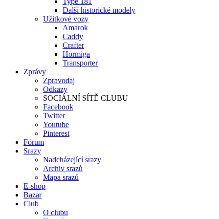
Type 181
Další historické modely
Užitkové vozy
Amarok
Caddy
Crafter
Hormiga
Transporter
Zprávy
Zpravodaj
Odkazy
SOCIÁLNÍ SÍTĚ CLUBU
Facebook
Twitter
Youtube
Pinterest
Fórum
Srazy
Nadcházející srazy
Archiv srazů
Mapa srazů
E-shop
Bazar
Club
O clubu