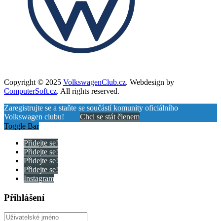
Copyright © 2025
VolkswagenClub.cz
. Webdesign by
ComputerSoft.cz
. All rights reserved.
Zaregistrujte se a staňte se součástí komunity oficiálního
Volkswagen clubu!
Chci se stát členem
Toggle Bar
Přidejte se!
Přidejte se!
Přidejte se!
Přidejte se!
Instagram
Přihlášení