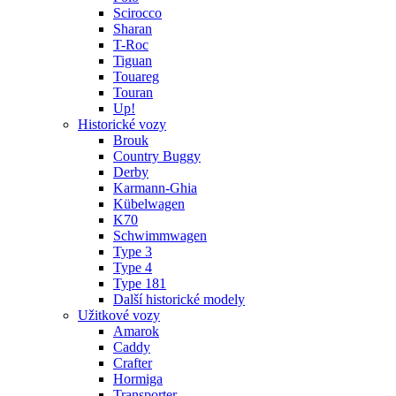
Scirocco
Sharan
T-Roc
Tiguan
Touareg
Touran
Up!
Historické vozy
Brouk
Country Buggy
Derby
Karmann-Ghia
Kübelwagen
K70
Schwimmwagen
Type 3
Type 4
Type 181
Další historické modely
Užitkové vozy
Amarok
Caddy
Crafter
Hormiga
Transporter