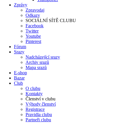
Zprávy
Zpravodaj
Odkazy
SOCIÁLNÍ SÍTĚ CLUBU
Facebook
Twitter
Youtube
Pinterest
Fórum
Srazy
Nadcházející srazy
Archiv srazů
Mapa srazů
E-shop
Bazar
Club
O clubu
Kontakty
Členství v clubu
Výhody členství
Registrace
Pravidla clubu
Partneři clubu