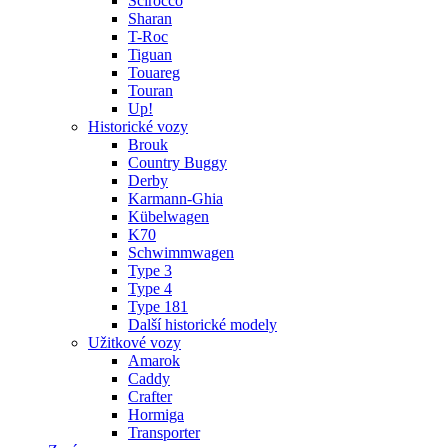
Scirocco
Sharan
T-Roc
Tiguan
Touareg
Touran
Up!
Historické vozy
Brouk
Country Buggy
Derby
Karmann-Ghia
Kübelwagen
K70
Schwimmwagen
Type 3
Type 4
Type 181
Další historické modely
Užitkové vozy
Amarok
Caddy
Crafter
Hormiga
Transporter