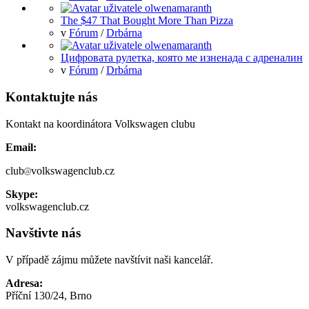
The $47 That Bought More Than Pizza
v
Fórum
/
Drbárna
Цифровата рулетка, която ме изненада с адреналин
v
Fórum
/
Drbárna
Kontaktujte nás
Kontakt na koordinátora Volkswagen clubu
Email:
club
volkswagenclub.cz
Skype:
volkswagenclub.cz
Navštivte nás
V případě zájmu můžete navštívit naši kancelář.
Adresa:
Příční 130/24, Brno