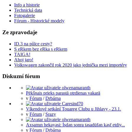
Info a historie
Technická data
Fotogalerie
Fórum - Historické modely
Ze zpravodaje
ID.3 na půlce cesty?
S eRkem bez eRka s eRkem
TAIGA!
Ahoj jaro!
Volkswagen zakončil rok 2020 jako jednička mezi importéry
Diskuzní fórum
Pēkšņais prieks parastā otrdienas vakarā
v
Fórum
/
Drbárna
Víkendové setkání Touareg Clubu u Jihlavy - 23.1.
v
Fórum
/
Srazy
Axşamın hekayəsi: İşdən sonra təsadüfən kəşf etdiy...
v
Fórum
/
Drbárna