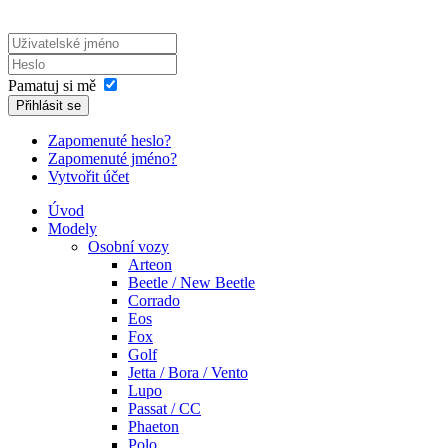
Pamatuj si mě
Přihlásit se
Zapomenuté heslo?
Zapomenuté jméno?
Vytvořit účet
Úvod
Modely
Osobní vozy
Arteon
Beetle / New Beetle
Corrado
Eos
Fox
Golf
Jetta / Bora / Vento
Lupo
Passat / CC
Phaeton
Polo