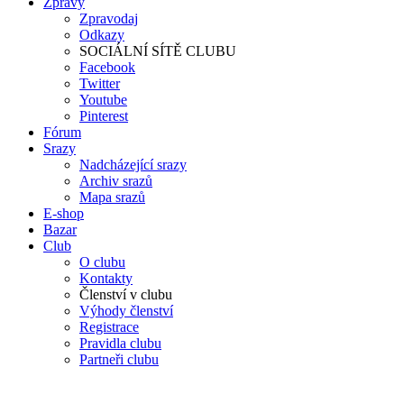
Zprávy
Zpravodaj
Odkazy
SOCIÁLNÍ SÍTĚ CLUBU
Facebook
Twitter
Youtube
Pinterest
Fórum
Srazy
Nadcházející srazy
Archiv srazů
Mapa srazů
E-shop
Bazar
Club
O clubu
Kontakty
Členství v clubu
Výhody členství
Registrace
Pravidla clubu
Partneři clubu