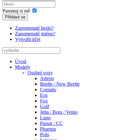
Pamatuj si mě
Přihlásit se
Zapomenuté heslo?
Zapomenuté jméno?
Vytvořit účet
Úvod
Modely
Osobní vozy
Arteon
Beetle / New Beetle
Corrado
Eos
Fox
Golf
Jetta / Bora / Vento
Lupo
Passat / CC
Phaeton
Polo