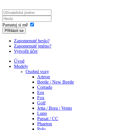
Pamatuj si mě
Přihlásit se
Zapomenuté heslo?
Zapomenuté jméno?
Vytvořit účet
Úvod
Modely
Osobní vozy
Arteon
Beetle / New Beetle
Corrado
Eos
Fox
Golf
Jetta / Bora / Vento
Lupo
Passat / CC
Phaeton
Polo