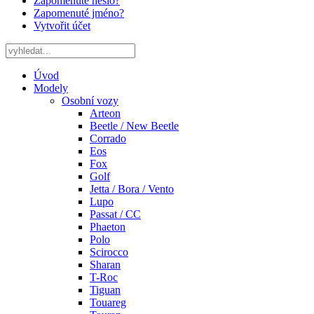
Zapomenuté heslo?
Zapomenuté jméno?
Vytvořit účet
Úvod
Modely
Osobní vozy
Arteon
Beetle / New Beetle
Corrado
Eos
Fox
Golf
Jetta / Bora / Vento
Lupo
Passat / CC
Phaeton
Polo
Scirocco
Sharan
T-Roc
Tiguan
Touareg