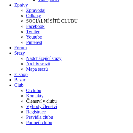
Zprávy
Zpravodaj
Odkazy
SOCIÁLNÍ SÍTĚ CLUBU
Facebook
Twitter
Youtube
Pinterest
Fórum
Srazy
Nadcházející srazy
Archiv srazů
Mapa srazů
E-shop
Bazar
Club
O clubu
Kontakty
Členství v clubu
Výhody členství
Registrace
Pravidla clubu
Partneři clubu