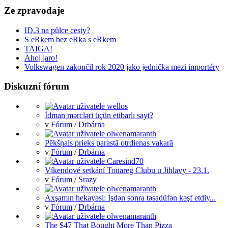
Ze zpravodaje
ID.3 na půlce cesty?
S eRkem bez eRka s eRkem
TAIGA!
Ahoj jaro!
Volkswagen zakončil rok 2020 jako jednička mezi importéry
Diskuzní fórum
İdman mərcləri üçün etibarlı sayt?
v
Fórum
/
Drbárna
Pēkšņais prieks parastā otrdienas vakarā
v
Fórum
/
Drbárna
Víkendové setkání Touareg Clubu u Jihlavy - 23.1.
v
Fórum
/
Srazy
Axşamın hekayəsi: İşdən sonra təsadüfən kəşf etdiy...
v
Fórum
/
Drbárna
The $47 That Bought More Than Pizza