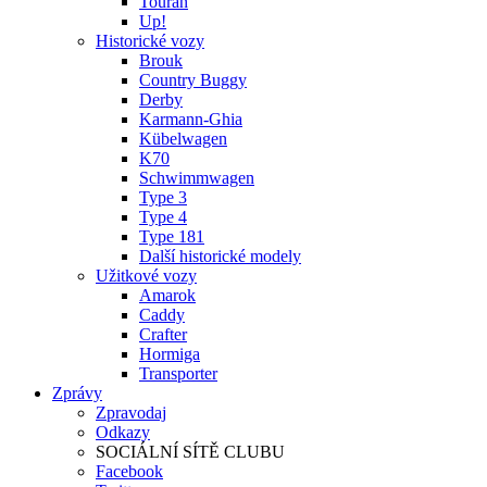
Touran
Up!
Historické vozy
Brouk
Country Buggy
Derby
Karmann-Ghia
Kübelwagen
K70
Schwimmwagen
Type 3
Type 4
Type 181
Další historické modely
Užitkové vozy
Amarok
Caddy
Crafter
Hormiga
Transporter
Zprávy
Zpravodaj
Odkazy
SOCIÁLNÍ SÍTĚ CLUBU
Facebook