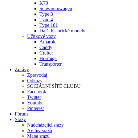
K70
Schwimmwagen
Type 3
Type 4
Type 181
Další historické modely
Užitkové vozy
Amarok
Caddy
Crafter
Hormiga
Transporter
Zprávy
Zpravodaj
Odkazy
SOCIÁLNÍ SÍTĚ CLUBU
Facebook
Twitter
Youtube
Pinterest
Fórum
Srazy
Nadcházející srazy
Archiv srazů
Mapa srazů