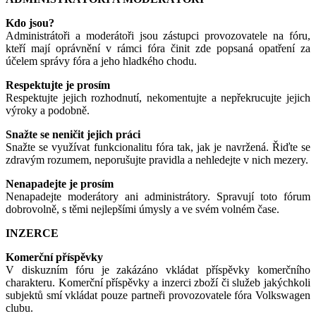
Kdo jsou?
Administrátoři a moderátoři jsou zástupci provozovatele na fóru,
kteří mají oprávnění v rámci fóra činit zde popsaná opatření za
účelem správy fóra a jeho hladkého chodu.
Respektujte je prosím
Respektujte jejich rozhodnutí, nekomentujte a nepřekrucujte jejich
výroky a podobně.
Snažte se neničit jejich práci
Snažte se využívat funkcionalitu fóra tak, jak je navržená. Řiďte se
zdravým rozumem, neporušujte pravidla a nehledejte v nich mezery.
Nenapadejte je prosím
Nenapadejte moderátory ani administrátory. Spravují toto fórum
dobrovolně, s těmi nejlepšími úmysly a ve svém volném čase.
INZERCE
Komerční příspěvky
V diskuzním fóru je zakázáno vkládat příspěvky komerčního
charakteru. Komerční příspěvky a inzerci zboží či služeb jakýchkoli
subjektů smí vkládat pouze partneři provozovatele fóra Volkswagen
clubu.