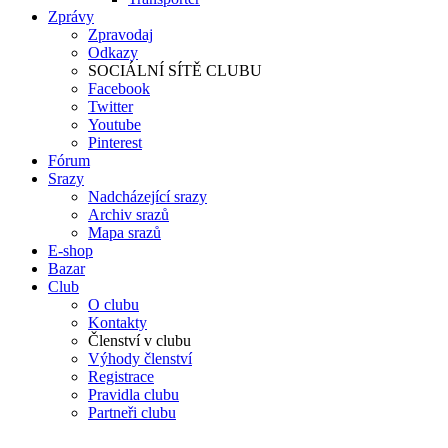
Zprávy
Zpravodaj
Odkazy
SOCIÁLNÍ SÍTĚ CLUBU
Facebook
Twitter
Youtube
Pinterest
Fórum
Srazy
Nadcházející srazy
Archiv srazů
Mapa srazů
E-shop
Bazar
Club
O clubu
Kontakty
Členství v clubu
Výhody členství
Registrace
Pravidla clubu
Partneři clubu