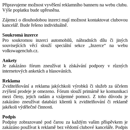
Připravujeme možnost vyvěšení reklamního banneru na webu clubu.
Výše poplatku bude upřesněna.
Zájemci o dlouhodobou inzerci mají možnost kontaktovat clubovou
kancelář. Bude řešeno individuálně.
Soukromá inzerce
Pro soukromou inzerci automobilů, náhradních dílu či jiných
souvisejících věcí slouží speciální sekce „Inzerce“ na webu
volkswagenclub.cz.
Ankety
Je zakázáno fórum zneužívat k získávání podpory v různých
internetových anketách a hlasováních.
Reklama
Zviditelňování a reklama jakýchkoli výrobků či služeb za účelem
zvýšení prodeje je omezeno. Fórum slouží primárně ke komunikaci
mezi členy, jejich radám a vzájemné pomoci. Z toho důvodu je
zakázáno zneužívat databázi klientů k zviditelňování či reklamě
jakékoli výdělečné činnosti.
Podpis
Podpisy zobrazované pod čarou za každým vašim příspěvkem je
zakázáno používat k reklamě bez vědomí clubové kanceláře. Podpis