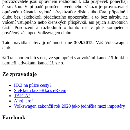
provozovatele jsou oprávněni rozhodnout, zda příspěvek ponechají
či smažou. V případě porušení uvedeného zákazu je provozovatel
oprávněn uživatele vyloučit (vykázat) z diskusního fóra, případně i
clubu bez jakéhokoli předchozího upozornění, a to bez nároku na
vrácení vstupného nebo členských příspěvků, ani jejich alikvotních
částí. Posouzení a rozhodnutí o tomto má v plné kompetenci
pověřený zástupce Volkswagen clubu.
Tato pravidla nabývají účinnosti dne
30.9.2015
. Váš Volkswagen
club.
© Transporterclub s.r.o., ve spolupráci s advokátní kanceláří Joukl a
partneři, advokátní kancelář, s.r.o.
Ze zpravodaje
ID.3 na půlce cesty?
S eRkem bez eRka s eRkem
TAIGA!
Ahoj jaro!
Volkswagen zakončil rok 2020 jako jednička mezi importéry
Facebook