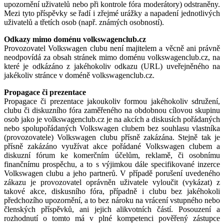
upozornění uživatelů nebo při kontrole fóra moderátory) odstraněny.
Mezi tyto příspěvky se řadí i zřejmé urážky a napadení jednotlivých
uživatelů a třetích osob (např. známých osobností).
Odkazy mimo doménu volkswagenclub.cz
Provozovatel Volkswagen clubu není majitelem a věcně ani právně
neodpovídá za obsah stránek mimo doménu volkswagenclub.cz, na
které je odkázáno z jakéhokoliv odkazu (URL) uveřejněného na
jakékoliv stránce v doméně volkswagenclub.cz.
Propagace či prezentace
Propagace či prezentace jakoukoliv formou jakéhokoliv sdružení,
clubu či diskuzního fóra zaměřeného na obdobnou cílovou skupinu
osob jako je volkswagenclub.cz je na akcích a diskusích pořádaných
nebo spolupořádaných Volkswagen clubem bez souhlasu vlastníka
(provozovatele) Volkswagen clubu přísně zakázána. Stejně tak je
přísně zakázáno využívat akce pořádané Volkswagen clubem a
diskuzní fórum ke komerčním účelům, reklamě, či osobnímu
finančnímu prospěchu, a to s výjimkou dále specifikované inzerce
Volkswagen clubu a jeho partnerů. V případě porušení uvedeného
zákazu je provozovatel oprávněn uživatele vyloučit (vykázat) z
takové akce, diskusního fóra, případně i clubu bez jakéhokoli
předchozího upozornění, a to bez nároku na vrácení vstupného nebo
členských příspěvků, ani jejich alikvotních částí. Posouzení a
rozhodnutí o tomto má v plné kompetenci pověřený zástupce