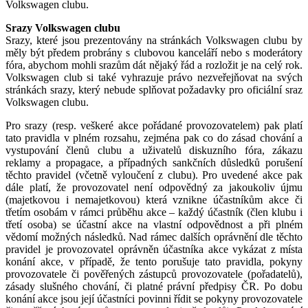
Volkswagen clubu.
Srazy Volkswagen clubu
Srazy, které jsou prezentovány na stránkách Volkswagen clubu by
měly být předem probrány s clubovou kanceláří nebo s moderátory
fóra, abychom mohli srazům dát nějaký řád a rozložit je na celý rok.
Volkswagen club si také vyhrazuje právo nezveřejňovat na svých
stránkách srazy, který nebude splňovat požadavky pro oficiální sraz
Volkswagen clubu.
Pro srazy (resp. veškeré akce pořádané provozovatelem) pak platí
tato pravidla v plném rozsahu, zejména pak co do zásad chování a
vystupování členů clubu a uživatelů diskuzního fóra, zákazu
reklamy a propagace, a případných sankčních důsledků porušení
těchto pravidel (včetně vyloučení z clubu). Pro uvedené akce pak
dále platí, že provozovatel není odpovědný za jakoukoliv újmu
(majetkovou i nemajetkovou) která vznikne účastníkům akce či
třetím osobám v rámci průběhu akce – každý účastník (člen klubu i
třetí osoba) se účastní akce na vlastní odpovědnost a při plném
vědomí možných následků. Nad rámec dalších oprávnění dle těchto
pravidel je provozovatel oprávněn účastníka akce vykázat z místa
konání akce, v případě, že tento porušuje tato pravidla, pokyny
provozovatele či pověřených zástupců provozovatele (pořadatelů),
zásady slušného chování, či platné právní předpisy ČR. Po dobu
konání akce jsou její účastníci povinni řídit se pokyny provozovatele