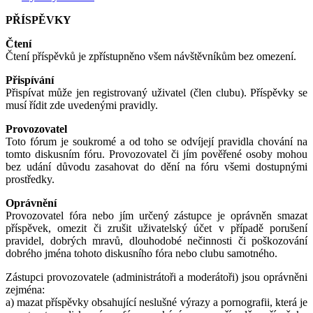
PŘÍSPĚVKY
Čtení
Čtení příspěvků je zpřístupněno všem návštěvníkům bez omezení.
Přispívání
Přispívat může jen registrovaný uživatel (člen clubu). Příspěvky se
musí řídit zde uvedenými pravidly.
Provozovatel
Toto fórum je soukromé a od toho se odvíjejí pravidla chování na
tomto diskusním fóru. Provozovatel či jím pověřené osoby mohou
bez udání důvodu zasahovat do dění na fóru všemi dostupnými
prostředky.
Oprávnění
Provozovatel fóra nebo jím určený zástupce je oprávněn smazat
příspěvek, omezit či zrušit uživatelský účet v případě porušení
pravidel, dobrých mravů, dlouhodobé nečinnosti či poškozování
dobrého jména tohoto diskusního fóra nebo clubu samotného.
Zástupci provozovatele (administrátoři a moderátoři) jsou oprávněni
zejména:
a) mazat příspěvky obsahující neslušné výrazy a pornografii, která je