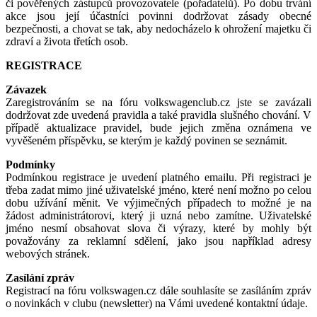
či pověřených zástupců provozovatele (pořadatelů). Po dobu trvání
akce jsou její účastníci povinni dodržovat zásady obecné
bezpečnosti, a chovat se tak, aby nedocházelo k ohrožení majetku či
zdraví a života třetích osob.
REGISTRACE
Závazek
Zaregistrováním se na fóru volkswagenclub.cz jste se zavázali
dodržovat zde uvedená pravidla a také pravidla slušného chování. V
případě aktualizace pravidel, bude jejich změna oznámena ve
vyvěšeném příspěvku, se kterým je každý povinen se seznámit.
Podmínky
Podmínkou registrace je uvedení platného emailu. Při registraci je
třeba zadat mimo jiné uživatelské jméno, které není možno po celou
dobu užívání měnit. Ve výjimečných případech to možné je na
žádost administrátorovi, který ji uzná nebo zamítne. Uživatelské
jméno nesmí obsahovat slova či výrazy, které by mohly být
považovány za reklamní sdělení, jako jsou například adresy
webových stránek.
Zasílání zpráv
Registrací na fóru volkswagen.cz dále souhlasíte se zasíláním zpráv
o novinkách v clubu (newsletter) na Vámi uvedené kontaktní údaje.