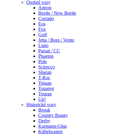
Osobní vozy
Arteon
Beetle / New Beetle
Corrado
Eos
Fox
Golf
Jetta / Bora / Vento
Lupo
Passat / CC
Phaeton
Polo
Scirocco
Sharan
T-Roc
Tiguan
Touareg
Touran
Up!
Historické vozy
Brouk
Country Buggy
Derby
Karmann-Ghia
Kübelwagen