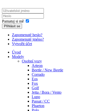
Pamatuj si mě
Přihlásit se
Zapomenuté heslo?
Zapomenuté jméno?
Vytvořit účet
Úvod
Modely
Osobní vozy
Arteon
Beetle / New Beetle
Corrado
Eos
Fox
Golf
Jetta / Bora / Vento
Lupo
Passat / CC
Phaeton
Polo