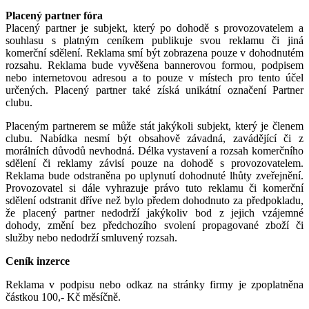
Placený partner fóra
Placený partner je subjekt, který po dohodě s provozovatelem a
souhlasu s platným ceníkem publikuje svou reklamu či jiná
komerční sdělení. Reklama smí být zobrazena pouze v dohodnutém
rozsahu. Reklama bude vyvěšena bannerovou formou, podpisem
nebo internetovou adresou a to pouze v místech pro tento účel
určených. Placený partner také získá unikátní označení Partner
clubu.
Placeným partnerem se může stát jakýkoli subjekt, který je členem
clubu. Nabídka nesmí být obsahově závadná, zavádějící či z
morálních důvodů nevhodná. Délka vystavení a rozsah komerčního
sdělení či reklamy závisí pouze na dohodě s provozovatelem.
Reklama bude odstraněna po uplynutí dohodnuté lhůty zveřejnění.
Provozovatel si dále vyhrazuje právo tuto reklamu či komerční
sdělení odstranit dříve než bylo předem dohodnuto za předpokladu,
že placený partner nedodrží jakýkoliv bod z jejich vzájemné
dohody, změní bez předchozího svolení propagované zboží či
služby nebo nedodrží smluvený rozsah.
Ceník inzerce
Reklama v podpisu nebo odkaz na stránky firmy je zpoplatněna
částkou 100,- Kč měsíčně.