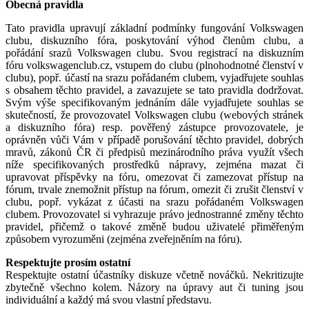
Obecná pravidla
Tato pravidla upravují základní podmínky fungování Volkswagen
clubu, diskuzního fóra, poskytování výhod členům clubu, a
pořádání srazů Volkswagen clubu. Svou registrací na diskuzním
fóru volkswagenclub.cz, vstupem do clubu (plnohodnotné členství v
clubu), popř. účastí na srazu pořádaném clubem, vyjadřujete souhlas
s obsahem těchto pravidel, a zavazujete se tato pravidla dodržovat.
Svým výše specifikovaným jednáním dále vyjadřujete souhlas se
skutečností, že provozovatel Volkswagen clubu (webových stránek
a diskuzního fóra) resp. pověřený zástupce provozovatele, je
oprávněn vůči Vám v případě porušování těchto pravidel, dobrých
mravů, zákonů ČR či předpisů mezinárodního práva využít všech
níže specifikovaných prostředků nápravy, zejména mazat či
upravovat příspěvky na fóru, omezovat či zamezovat přístup na
fórum, trvale znemožnit přístup na fórum, omezit či zrušit členství v
clubu, popř. vykázat z účasti na srazu pořádaném Volkswagen
clubem. Provozovatel si vyhrazuje právo jednostranné změny těchto
pravidel, přičemž o takové změně budou uživatelé přiměřeným
způsobem vyrozuměni (zejména zveřejněním na fóru).
Respektujte prosím ostatní
Respektujte ostatní účastníky diskuze včetně nováčků. Nekritizujte
zbytečně všechno kolem. Názory na úpravy aut či tuning jsou
individuální a každý má svou vlastní představu.