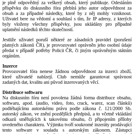
je plně odpovědný za veškerý obsah, který publikuje. Odesláním
příspěvku do diskusního fóra přebírá jeho autor odpovědnost za
obsah a za případné následky, které by z něj mohly vzniknout.
Uživatel bere na vědomí a souhlasí s tím, že IP adresy, z kterých
byly vloženy všechny příspěvky, jsou ukládány pro případné
uplatnění následků těchto skutečností.
Jestliže uživatel poruší některé ze zásadních pravidel (porušení
platných zákonů ČR), je provozovatel oprávněn jeho osobní údaje
předat v případě potřeby Policii ČR, či jiným oprávněným státním
orgánům.
Inzerce
Provozovatel fóra nenese žádnou odpovědnost za inzerci zboží,
které uživatelé nabízejí. Club nemůže garantovat správnost
zadaných dat, kvalitu ani původ inzerovaných věcí.
Distribuce softwaru
Na diskusním fóru není povolena žádná forma distribuce obsahu,
softwaru, apod. (audio, video, foto, crack, warez, scan článků)
podléhajícímu autorskému právu podle zákona č. 121/2000 Sb.
autorský zákon, ve znění pozdějších předpisů, a to včetně vkládání
odkazů směřujících k takovému obsahu, či připojením přílohy
uvedeného charakteru. Výjimku tvoří soukromé inzeráty prodávající
tento software v souladu s autorským zákonem. Zástupci