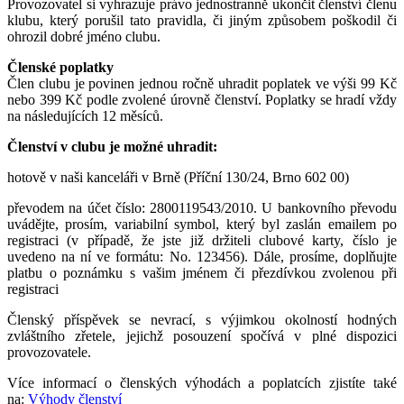
Provozovatel si vyhrazuje právo jednostranně ukončit členství členu
klubu, který porušil tato pravidla, či jiným způsobem poškodil či
ohrozil dobré jméno clubu.
Členské poplatky
Člen clubu je povinen jednou ročně uhradit poplatek ve výši 99 Kč
nebo 399 Kč podle zvolené úrovně členství. Poplatky se hradí vždy
na následujících 12 měsíců.
Členství v clubu je možné uhradit:
hotově v naši kanceláři v Brně (Příční 130/24, Brno 602 00)
převodem na účet číslo: 2800119543/2010. U bankovního převodu
uvádějte, prosím, variabilní symbol, který byl zaslán emailem po
registraci (v případě, že jste již držiteli clubové karty, číslo je
uvedeno na ní ve formátu: No. 123456). Dále, prosíme, doplňujte
platbu o poznámku s vašim jménem či přezdívkou zvolenou při
registraci
Členský příspěvek se nevrací, s výjimkou okolností hodných
zvláštního zřetele, jejichž posouzení spočívá v plné dispozici
provozovatele.
Více informací o členských výhodách a poplatcích zjistíte také
na:
Výhody členství