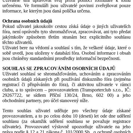
Uživatelé smí upravovat svůj profil pomocí formuláře k tomu
určenému. Ve formuláři jsou uživatelé povinni zveřejňovat pouze
informace, ke kterým jsou daná políčka určena.
Ochrana osobních údajů
Pokud uživatel jakoukoliv cestou získá údaje o jiných uživatelích
fóra, není oprávněn tyto shromažďovat, zpracovávat, ani tyto předat
jakýmkoliv způsobem třetím stranám bez explicitního souhlasu
těchto uživatelů.
Uživatel bere na vědomí a souhlasí s tím, že veškeré údaje, které o
sobě uvedl, jsou uloženy v databázi fóra. Osobní informace i obsah
jsou chráněny standardními prostředky informační bezpečnosti.
SOUHLAS SE ZPRACOVÁNÍM OSOBNÍCH ÚDAJŮ
Uživatel souhlasí se shromažďováním, uchováním a zpracováním
osobních údajů získaných při používání diskuzního fóra (zejména
registrací či přispíváním do fóra), či aktivitou uživatele v rámci
clubu, a to správcem – provozovatelem (Transporterclub s.r.o., IČ:
29267722, se sídlem Příční 130/24, Brno, 602 00) a jeho
obchodními partnery, pro účel stanovený níže.
Tento souhlas uživatel uděluje pro všechny údaje získané
provozovatelem, a to po celou dobu 10 (deseti) let ode dne udělení
souhlasu (za okamžik udělení souhlasu se považuje registrace
uživatele). Provozovatel výslovně upozorňuje uživatele na jeho
práva podle § 12 a 21 zákona č. 101/2000 Sb., o ochraně osobních