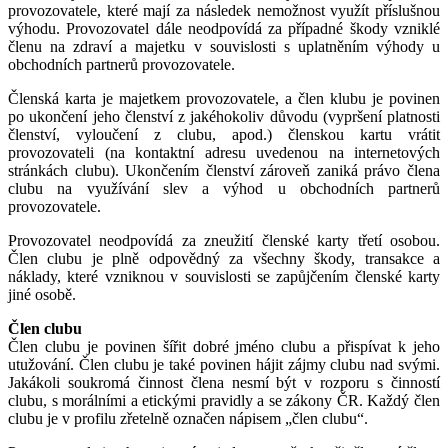
provozovatele, které mají za následek nemožnost využít příslušnou
výhodu. Provozovatel dále neodpovídá za případné škody vzniklé
členu na zdraví a majetku v souvislosti s uplatněním výhody u
obchodních partnerů provozovatele.
Členská karta je majetkem provozovatele, a člen klubu je povinen
po ukončení jeho členství z jakéhokoliv důvodu (vypršení platnosti
členství, vyloučení z clubu, apod.) členskou kartu vrátit
provozovateli (na kontaktní adresu uvedenou na internetových
stránkách clubu). Ukončením členství zároveň zaniká právo člena
clubu na využívání slev a výhod u obchodních partnerů
provozovatele.
Provozovatel neodpovídá za zneužití členské karty třetí osobou.
Člen clubu je plně odpovědný za všechny škody, transakce a
náklady, které vzniknou v souvislosti se zapůjčením členské karty
jiné osobě.
Člen clubu
Člen clubu je povinen šířit dobré jméno clubu a přispívat k jeho
utužování. Člen clubu je také povinen hájit zájmy clubu nad svými.
Jakákoli soukromá činnost člena nesmí být v rozporu s činností
clubu, s morálními a etickými pravidly a se zákony ČR. Každý člen
clubu je v profilu zřetelně označen nápisem „člen clubu“.