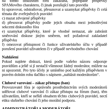
na tomto diskusním fóru zakázána, popřípadě příspěvky
SPAMového charakteru, či jinak porušující tato pravidla
b) upravovat, odstraňovat, přesunovat a uzamykat příspěvky či celá
témata dle zveřejněných pravidel
c) mazat zdvojené příspěvky
d) přesouvat příspěvky podle jejich obsahu mezi jednotlivými
sekcemi diskusního fóra
e) uzamykat příspěvky, které je vhodné nemazat, ale zabránit
směrování diskuse jiným směrem, než požadoval zakladatel
příspěvku
f) omezovat přístupnost či funkce uživatelského účtu v případě
porušení pravidel uživatelem či v případě nevhodného chování
Nahlášení
Pokud najdete diskuzi, která podle vašeho názoru odporuje
pravidlům a ještě si jí nestačil všimnout žádný moderátor, můžete na
ni upozornit. Pro tyto účely je umístěno pod každým příspěvkem v
pravém dolním rohu tlačítko s nápisem „nahlásit moderátorům“.
Clubové varování – zákaz přístupu (ban)
Provozovatel fóra je oprávněn prostřednictvím svých moderátorů
udělovat clubové varování či zákaz přístupu na fórum (ban), těm
uživatelům, kteří se neřídí obsahem těchto clubových pravidel, nectí
etiku slušného chování či jeho morální podporu.
ADMINISTRÁTOŘI A MODERÁTOŘI