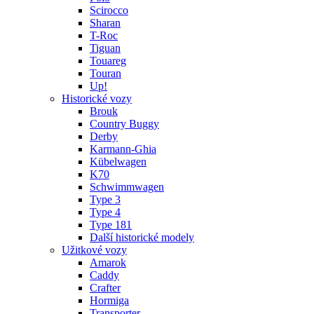
Scirocco
Sharan
T-Roc
Tiguan
Touareg
Touran
Up!
Historické vozy
Brouk
Country Buggy
Derby
Karmann-Ghia
Kübelwagen
K70
Schwimmwagen
Type 3
Type 4
Type 181
Další historické modely
Užitkové vozy
Amarok
Caddy
Crafter
Hormiga
Transporter