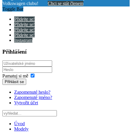
Volkswagen clubu!
Chci se stát členem
Toggle Bar
Přidejte se!
Přidejte se!
Přidejte se!
Přidejte se!
Instagram
Přihlášení
Pamatuj si mě
Přihlásit se
Zapomenuté heslo?
Zapomenuté jméno?
Vytvořit účet
Úvod
Modely