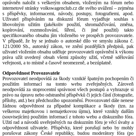
oprávněn naložit s veškerým obsahem, vloženým na fórum nebo
internetové stránky volkswagenclub.cz dle svého uvážení – zejména
s příspěvky, informacemi, návody, postupy, fotografiemi, apod.
Uživatel přispíváním na diskuzní fórum vyjadřuje souhlas s
libovolným užitím (jakékoliv použití, shromažďování, změna,
kopírování, rozmnožování, šíření, či jiné použití) takto
specifikovaného obsahu jím vloženého ve prospěch provozovatele.
V případě, že by se jednalo o autorské dílo ve smyslu zákona č.
121/2000 Sb., autorský zákon, ve znění pozdějších předpisů, pak
uživatel vložením obsahu uděluje provozovateli oprávnění k výkonu
práva užít uvedený obsah všemi způsoby užití, včetně sdělování
veřejnosti, a to místně a časově neomezeně, a bezúplatně.
Odpovědnost Provozovatele
Provozovatel neodpovídá za škody vzniklé špatným pochopením či
použitím informací na tomto webu zveřejněných. Zároveň
neodpovídá za stoprocentní správnost všech postupů a vyhrazuje si
právo na úpravu nebo odstranění příspěvků či jejich částí (fotografie,
přílohy, atd.) bez předchozího upozornění. Provozovatel dále nenese
žádnou odpovědnost za případné komplikace a škody (tzn. za
veškerou majetkovou i nemajetkovou újmu), které vznikly dalším
(souvisejícím) použitím informací z tohoto webu a diskuzního fóra.
Užití rad a návodů uveřejněných na diskuzním fóru je věcí úvahy a
odpovědnosti uživatele. Příspěvky, které porušují nebo by mohly
porušovat zákony České republiky, budou moderátory fóra (po