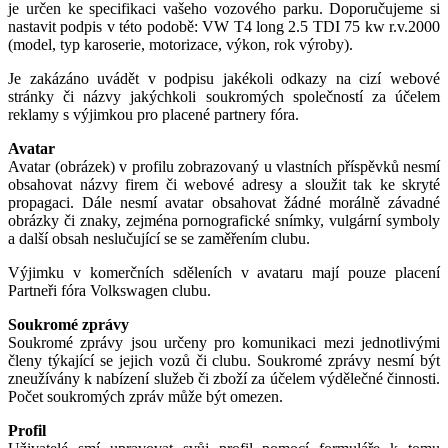
je určen ke specifikaci vašeho vozového parku. Doporučujeme si
nastavit podpis v této podobě: VW T4 long 2.5 TDI 75 kw r.v.2000
(model, typ karoserie, motorizace, výkon, rok výroby).
Je zakázáno uvádět v podpisu jakékoli odkazy na cizí webové
stránky či názvy jakýchkoli soukromých společností za účelem
reklamy s výjimkou pro placené partnery fóra.
Avatar
Avatar (obrázek) v profilu zobrazovaný u vlastních příspěvků nesmí
obsahovat názvy firem či webové adresy a sloužit tak ke skryté
propagaci. Dále nesmí avatar obsahovat žádné morálně závadné
obrázky či znaky, zejména pornografické snímky, vulgární symboly
a další obsah neslučující se se zaměřením clubu.
Výjimku v komerčních sděleních v avataru mají pouze placení
Partneři fóra Volkswagen clubu.
Soukromé zprávy
Soukromé zprávy jsou určeny pro komunikaci mezi jednotlivými
členy týkající se jejich vozů či clubu. Soukromé zprávy nesmí být
zneužívány k nabízení služeb či zboží za účelem výdělečné činnosti.
Počet soukromých zpráv může být omezen.
Profil