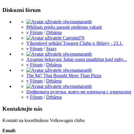
Diskuzní fórum
Pēkšņais prieks parastā otrdienas vakarā
v
Fórum
/
Drbárna
Víkendové setkání Touareg Clubu u Jihlavy - 23.1.
v
Fórum
/
Srazy
Axşamın hekayəsi: İşdən sonra təsadüfən kəşf etdiy...
v
Fórum
/
Drbárna
The $47 That Bought More Than Pizza
v
Fórum
/
Drbárna
Цифровата рулетка, която ме изненада с адреналин
v
Fórum
/
Drbárna
Kontaktujte nás
Kontakt na koordinátora Volkswagen clubu
Email: