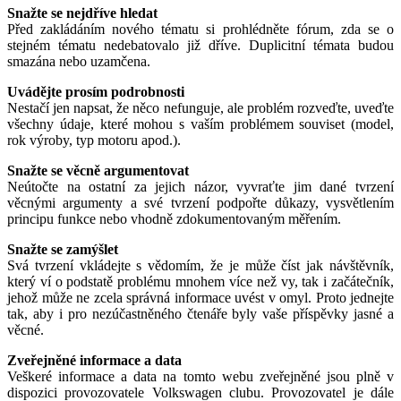
Snažte se nejdříve hledat
Před zakládáním nového tématu si prohlédněte fórum, zda se o
stejném tématu nedebatovalo již dříve. Duplicitní témata budou
smazána nebo uzamčena.
Uvádějte prosím podrobnosti
Nestačí jen napsat, že něco nefunguje, ale problém rozveďte, uveďte
všechny údaje, které mohou s vaším problémem souviset (model,
rok výroby, typ motoru apod.).
Snažte se věcně argumentovat
Neútočte na ostatní za jejich názor, vyvraťte jim dané tvrzení
věcnými argumenty a své tvrzení podpořte důkazy, vysvětlením
principu funkce nebo vhodně zdokumentovaným měřením.
Snažte se zamýšlet
Svá tvrzení vkládejte s vědomím, že je může číst jak návštěvník,
který ví o podstatě problému mnohem více než vy, tak i začátečník,
jehož může ne zcela správná informace uvést v omyl. Proto jednejte
tak, aby i pro nezúčastněného čtenáře byly vaše příspěvky jasné a
věcné.
Zveřejněné informace a data
Veškeré informace a data na tomto webu zveřejněné jsou plně v
dispozici provozovatele Volkswagen clubu. Provozovatel je dále