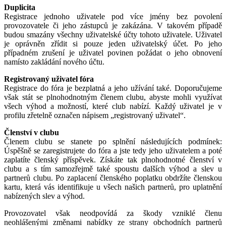
Duplicita
Registrace jednoho uživatele pod více jmény bez povolení
provozovatele či jeho zástupců je zakázána. V takovém případě
budou smazány všechny uživatelské účty tohoto uživatele. Uživatel
je oprávněn zřídit si pouze jeden uživatelský účet. Po jeho
případném zrušení je uživatel povinen požádat o jeho obnovení
namísto zakládání nového účtu.
Registrovaný uživatel fóra
Registrace do fóra je bezplatná a jeho užívání také. Doporučujeme
však stát se plnohodnotným členem clubu, abyste mohli využívat
všech výhod a možností, které club nabízí. Každý uživatel je v
profilu zřetelně označen nápisem „registrovaný uživatel“.
Členství v clubu
Členem clubu se stanete po splnění následujících podmínek:
Úspěšně se zaregistrujete do fóra a jste tedy jeho uživatelem a poté
zaplatíte členský příspěvek. Získáte tak plnohodnotné členství v
clubu a s tím samozřejmě také spoustu dalších výhod a slev u
partnerů clubu. Po zaplacení členského poplatku obdržíte členskou
kartu, která vás identifikuje u všech našich partnerů, pro uplatnění
nabízených slev a výhod.
Provozovatel však neodpovídá za škody vzniklé členu
neohlášenými změnami nabídky ze strany obchodních partnerů