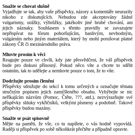
Snažte se chovat slušně
Vyjadřujte se tak, aby vaše příspěvky, názory a komentáře neurazily
nikoho z diskutujících. Nebudou zde akceptovány žádné
vulgarismy, urážky, výhrůžky, jakékoliv jiné hrubé chování, ani
jejich náznaky. Souhlasem s těmito pravidly se zavazujete
nepřispívat na fórum pohoršujícím, hanlivým, nevhodným,
vulgárním nebo jiným materiálem, který by mohl porušovat platné
zákony ČR či mezinárodního práva.
Mluvte prosím k věci
Reagujte pouze ve chvíli, kdy jste přesvědčeni, že váš příspěvek
bude pro diskusi přínosný. Pokud něco víte a chcete to sdělit
ostatním, tak to udělejte a nemluvte pouze o tom, že to víte.
Dodržujte prosím členění
Příspěvky sdružujte do sekcí k tomu určených a označujte témata
stručným popisem jejich zamýšleného obsahu. Vyhýbejte se nic
neříkajícím názvům (Pomoc, Čtěte, ???, atd.), nezvýrazňujte své
příspěvky shluky vykřičníků, velkými písmeny a podobně. Takové
příspěvky budou mazány.
Snažte se psát spisovně
Mějte na paměti, že vše, co tu napíšete, o vás hodně vypovídá.
Raději si příspěvek po sobě několikrát přečtěte a případně opravte.