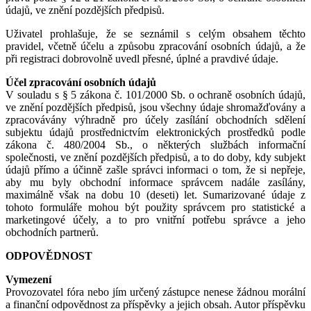
údajů, ve znění pozdějších předpisů.
Uživatel prohlašuje, že se seznámil s celým obsahem těchto
pravidel, včetně účelu a způsobu zpracování osobních údajů, a že
při registraci dobrovolně uvedl přesné, úplné a pravdivé údaje.
Účel zpracování osobních údajů
V souladu s § 5 zákona č. 101/2000 Sb. o ochraně osobních údajů,
ve znění pozdějších předpisů, jsou všechny údaje shromažďovány a
zpracovávány výhradně pro účely zasílání obchodních sdělení
subjektu údajů prostřednictvím elektronických prostředků podle
zákona č. 480/2004 Sb., o některých službách informační
společnosti, ve znění pozdějších předpisů, a to do doby, kdy subjekt
údajů přímo a účinně zašle správci informaci o tom, že si nepřeje,
aby mu byly obchodní informace správcem nadále zasílány,
maximálně však na dobu 10 (deseti) let. Sumarizované údaje z
tohoto formuláře mohou být použity správcem pro statistické a
marketingové účely, a to pro vnitřní potřebu správce a jeho
obchodních partnerů.
ODPOVĚDNOST
Vymezení
Provozovatel fóra nebo jím určený zástupce nenese žádnou morální
a finanční odpovědnost za příspěvky a jejich obsah. Autor příspěvku