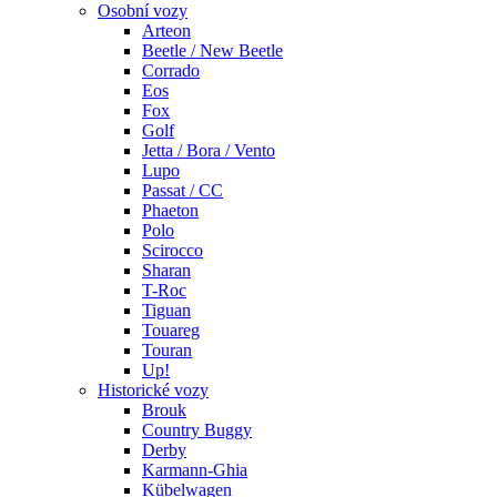
Osobní vozy
Arteon
Beetle / New Beetle
Corrado
Eos
Fox
Golf
Jetta / Bora / Vento
Lupo
Passat / CC
Phaeton
Polo
Scirocco
Sharan
T-Roc
Tiguan
Touareg
Touran
Up!
Historické vozy
Brouk
Country Buggy
Derby
Karmann-Ghia
Kübelwagen