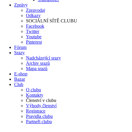
Zprávy
Zpravodaj
Odkazy
SOCIÁLNÍ SÍTĚ CLUBU
Facebook
Twitter
Youtube
Pinterest
Fórum
Srazy
Nadcházející srazy
Archiv srazů
Mapa srazů
E-shop
Bazar
Club
O clubu
Kontakty
Členství v clubu
Výhody členství
Registrace
Pravidla clubu
Partneři clubu