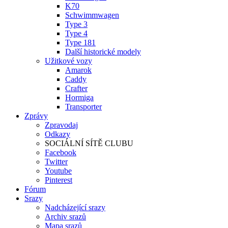
K70
Schwimmwagen
Type 3
Type 4
Type 181
Další historické modely
Užitkové vozy
Amarok
Caddy
Crafter
Hormiga
Transporter
Zprávy
Zpravodaj
Odkazy
SOCIÁLNÍ SÍTĚ CLUBU
Facebook
Twitter
Youtube
Pinterest
Fórum
Srazy
Nadcházející srazy
Archiv srazů
Mapa srazů