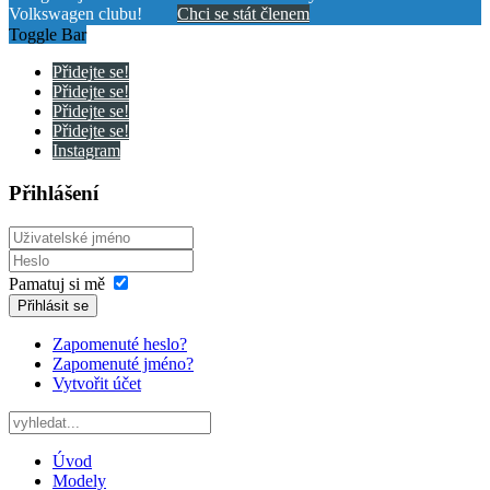
Volkswagen clubu!
Chci se stát členem
Toggle Bar
Přidejte se!
Přidejte se!
Přidejte se!
Přidejte se!
Instagram
Přihlášení
Pamatuj si mě
Přihlásit se
Zapomenuté heslo?
Zapomenuté jméno?
Vytvořit účet
Úvod
Modely