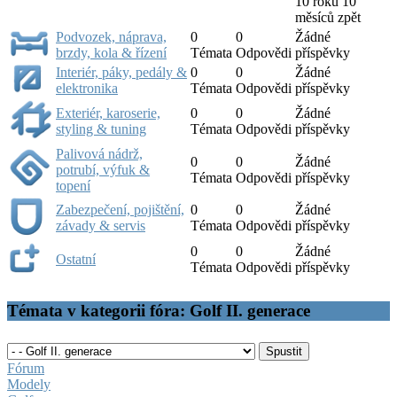
10 roků 10
měsíců zpět
Podvozek, náprava,
0
0
Žádné
brzdy, kola & řízení
Témata
Odpovědi
příspěvky
Interiér, páky, pedály &
0
0
Žádné
elektronika
Témata
Odpovědi
příspěvky
Exteriér, karoserie,
0
0
Žádné
styling & tuning
Témata
Odpovědi
příspěvky
Palivová nádrž,
0
0
Žádné
potrubí, výfuk &
Témata
Odpovědi
příspěvky
topení
Zabezpečení, pojištění,
0
0
Žádné
závady & servis
Témata
Odpovědi
příspěvky
0
0
Žádné
Ostatní
Témata
Odpovědi
příspěvky
Témata v kategorii fóra: Golf II. generace
Fórum
Modely