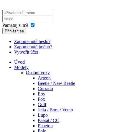
Pamatuj si mě
Přihlásit se
Zapomenuté heslo?
Zapomenuté jméno?
Vytvořit účet
Úvod
Modely
Osobní vozy
Arteon
Beetle / New Beetle
Corrado
Eos
Fox
Golf
Jetta / Bora / Vento
Lupo
Passat / CC
Phaeton
Polo