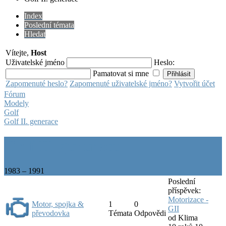
Index
Poslední témata
Hledat
Vítejte,
Host
Uživatelské jméno
Heslo:
Pamatovat si mne
Zapomenuté heslo?
Zapomenuté uživatelské jméno?
Vytvořit účet
Fórum
Modely
Golf
Golf II. generace
Golf II. generace
1983 – 1991
Poslední
příspěvek:
Motorizace -
Motor, spojka &
1
0
GII
převodovka
Témata
Odpovědi
od
Klima