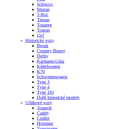
Scirocco
Sharan
T-Roc
Tiguan
Touareg
Touran
Up!
Historické vozy
Brouk
Country Buggy
Derby
Karmann-Ghia
Kübelwagen
K70
Schwimmwagen
Type 3
Type 4
Type 181
Další historické modely
Užitkové vozy
Amarok
Caddy
Crafter
Hormiga
Transporter