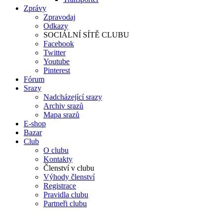
Zprávy
Zpravodaj
Odkazy
SOCIÁLNÍ SÍTĚ CLUBU
Facebook
Twitter
Youtube
Pinterest
Fórum
Srazy
Nadcházející srazy
Archiv srazů
Mapa srazů
E-shop
Bazar
Club
O clubu
Kontakty
Členství v clubu
Výhody členství
Registrace
Pravidla clubu
Partneři clubu