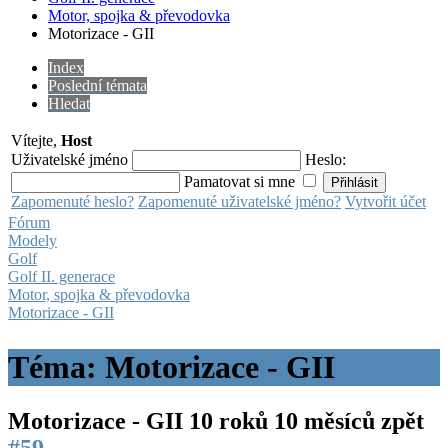
Motor, spojka & převodovka
Motorizace - GII
Index
Poslední témata
Hledat
Vítejte,
Host
Uživatelské jméno
Heslo:
Pamatovat si mne
Zapomenuté heslo?
Zapomenuté uživatelské jméno?
Vytvořit účet
Fórum
Modely
Golf
Golf II. generace
Motor, spojka & převodovka
Motorizace - GII
Téma: Motorizace - GII
Motorizace - GII
10 roků 10 měsíců zpět
#59