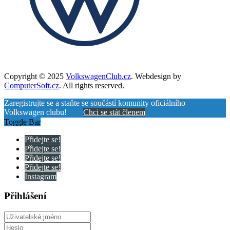
Copyright © 2025
VolkswagenClub.cz
. Webdesign by
ComputerSoft.cz
. All rights reserved.
Zaregistrujte se a staňte se součástí komunity oficiálního
Volkswagen clubu!
Chci se stát členem
Toggle Bar
Přidejte se!
Přidejte se!
Přidejte se!
Přidejte se!
Instagram
Přihlášení