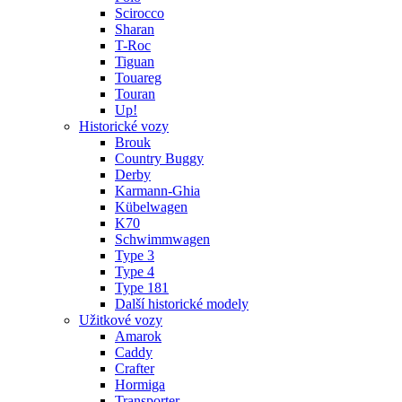
Scirocco
Sharan
T-Roc
Tiguan
Touareg
Touran
Up!
Historické vozy
Brouk
Country Buggy
Derby
Karmann-Ghia
Kübelwagen
K70
Schwimmwagen
Type 3
Type 4
Type 181
Další historické modely
Užitkové vozy
Amarok
Caddy
Crafter
Hormiga
Transporter