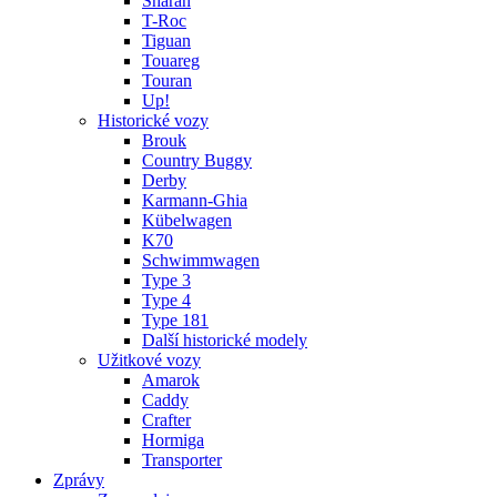
Sharan
T-Roc
Tiguan
Touareg
Touran
Up!
Historické vozy
Brouk
Country Buggy
Derby
Karmann-Ghia
Kübelwagen
K70
Schwimmwagen
Type 3
Type 4
Type 181
Další historické modely
Užitkové vozy
Amarok
Caddy
Crafter
Hormiga
Transporter
Zprávy