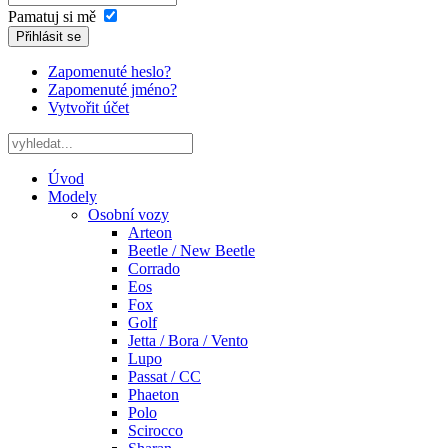
Pamatuj si mě
Přihlásit se
Zapomenuté heslo?
Zapomenuté jméno?
Vytvořit účet
Úvod
Modely
Osobní vozy
Arteon
Beetle / New Beetle
Corrado
Eos
Fox
Golf
Jetta / Bora / Vento
Lupo
Passat / CC
Phaeton
Polo
Scirocco