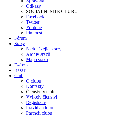
Zpravodaj
Odkazy
SOCIÁLNÍ SÍTĚ CLUBU
Facebook
Twitter
Youtube
Pinterest
Fórum
Srazy
Nadcházející srazy
Archiv srazů
Mapa srazů
E-shop
Bazar
Club
O clubu
Kontakty
Členství v clubu
Výhody členství
Registrace
Pravidla clubu
Partneři clubu