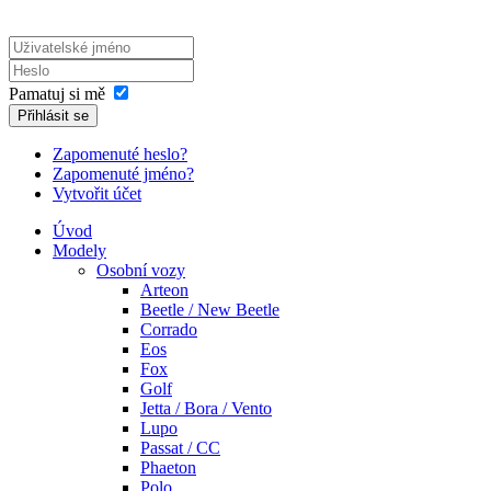
Pamatuj si mě
Přihlásit se
Zapomenuté heslo?
Zapomenuté jméno?
Vytvořit účet
Úvod
Modely
Osobní vozy
Arteon
Beetle / New Beetle
Corrado
Eos
Fox
Golf
Jetta / Bora / Vento
Lupo
Passat / CC
Phaeton
Polo