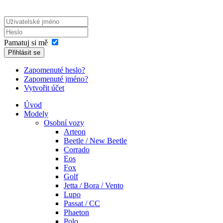
Pamatuj si mě
Přihlásit se
Zapomenuté heslo?
Zapomenuté jméno?
Vytvořit účet
Úvod
Modely
Osobní vozy
Arteon
Beetle / New Beetle
Corrado
Eos
Fox
Golf
Jetta / Bora / Vento
Lupo
Passat / CC
Phaeton
Polo