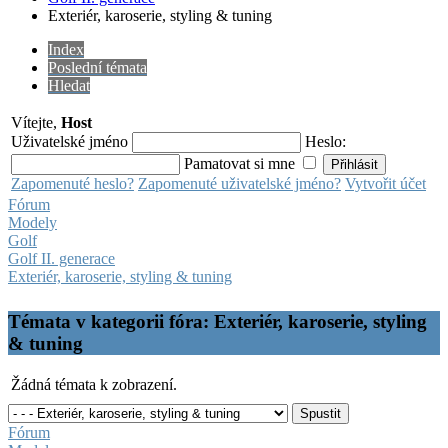
Exteriér, karoserie, styling & tuning
Index
Poslední témata
Hledat
Vítejte,
Host
Uživatelské jméno
Heslo:
Pamatovat si mne
Zapomenuté heslo?
Zapomenuté uživatelské jméno?
Vytvořit účet
Fórum
Modely
Golf
Golf II. generace
Exteriér, karoserie, styling & tuning
Témata v kategorii fóra: Exteriér, karoserie, styling
& tuning
Žádná témata k zobrazení.
Fórum