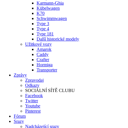
Karmann-Ghia
Kübelwagen
K70
Schwimmwagen
Type 3
Type 4
Type 181
Další historické modely
Užitkové vozy
Amarok
Caddy
Crafter
Hormiga
Transporter
Zprávy
Zpravodaj
Odkazy
SOCIÁLNÍ SÍTĚ CLUBU
Facebook
Twitter
Youtube
Pinterest
Fórum
Srazy
Nadcházející srazy