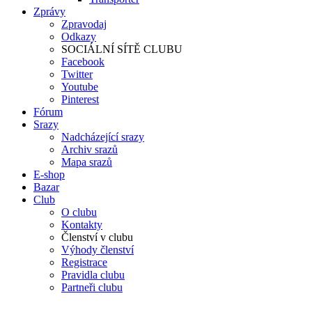
Zprávy
Zpravodaj
Odkazy
SOCIÁLNÍ SÍTĚ CLUBU
Facebook
Twitter
Youtube
Pinterest
Fórum
Srazy
Nadcházející srazy
Archiv srazů
Mapa srazů
E-shop
Bazar
Club
O clubu
Kontakty
Členství v clubu
Výhody členství
Registrace
Pravidla clubu
Partneři clubu