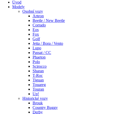
Úvod
Modely
Osobní vozy
Arteon
Beetle / New Beetle
Corrado
Eos
Fox
Golf
Jetta / Bora / Vento
Lupo
Passat / CC
Phaeton
Polo
Scirocco
Sharan
T-Roc
Tiguan
Touareg
Touran
Up!
Historické vozy
Brouk
Country Buggy
Derby