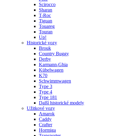
Scirocco
Sharan
T-Roc
Tiguan
Touareg
Touran
Up!
Historické vozy
Brouk
Country Buggy
Derby
Karmann-Ghia
Kübelwagen
K70
Schwimmwagen
Type 3
Type 4
Type 181
Další historické modely
Užitkové vozy
Amarok
Caddy
Crafter
Hormiga
Transporter