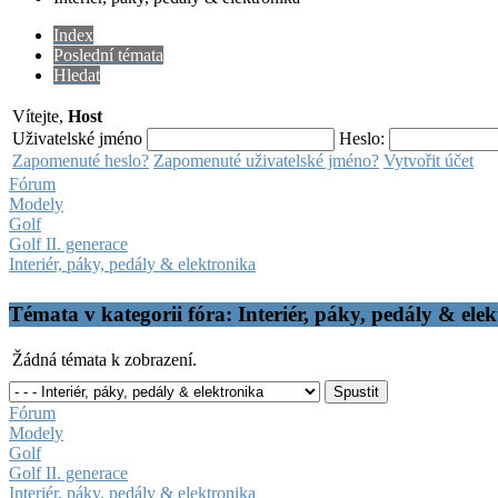
Index
Poslední témata
Hledat
Vítejte,
Host
Uživatelské jméno
Heslo:
Zapomenuté heslo?
Zapomenuté uživatelské jméno?
Vytvořit účet
Fórum
Modely
Golf
Golf II. generace
Interiér, páky, pedály & elektronika
Témata v kategorii fóra: Interiér, páky, pedály & ele
Žádná témata k zobrazení.
Fórum
Modely
Golf
Golf II. generace
Interiér, páky, pedály & elektronika