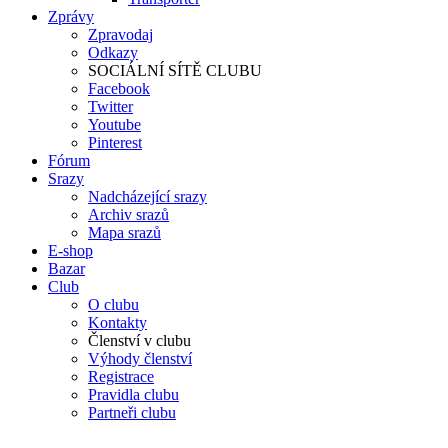
Zprávy
Zpravodaj
Odkazy
SOCIÁLNÍ SÍTĚ CLUBU
Facebook
Twitter
Youtube
Pinterest
Fórum
Srazy
Nadcházející srazy
Archiv srazů
Mapa srazů
E-shop
Bazar
Club
O clubu
Kontakty
Členství v clubu
Výhody členství
Registrace
Pravidla clubu
Partneři clubu