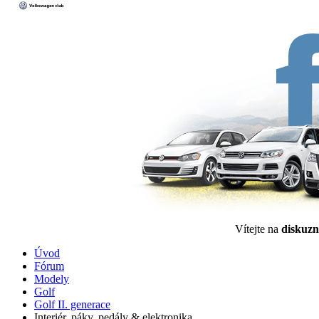
Vítejte na
diskuzn
Úvod
Fórum
Modely
Golf
Golf II. generace
Interiér, páky, pedály & elektronika