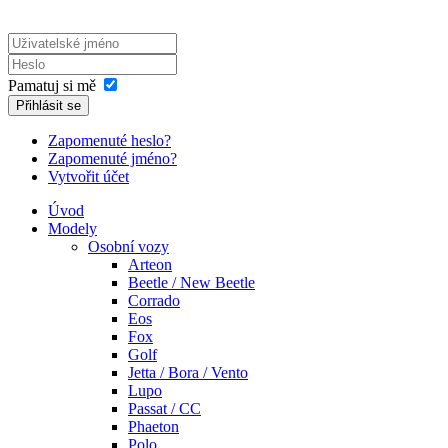
Pamatuj si mě
Přihlásit se
Zapomenuté heslo?
Zapomenuté jméno?
Vytvořit účet
Úvod
Modely
Osobní vozy
Arteon
Beetle / New Beetle
Corrado
Eos
Fox
Golf
Jetta / Bora / Vento
Lupo
Passat / CC
Phaeton
Polo