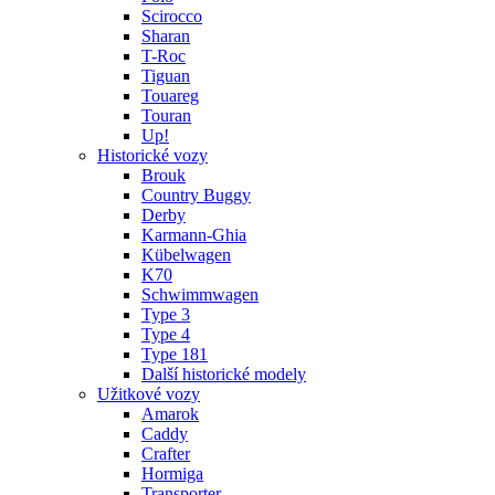
Scirocco
Sharan
T-Roc
Tiguan
Touareg
Touran
Up!
Historické vozy
Brouk
Country Buggy
Derby
Karmann-Ghia
Kübelwagen
K70
Schwimmwagen
Type 3
Type 4
Type 181
Další historické modely
Užitkové vozy
Amarok
Caddy
Crafter
Hormiga
Transporter