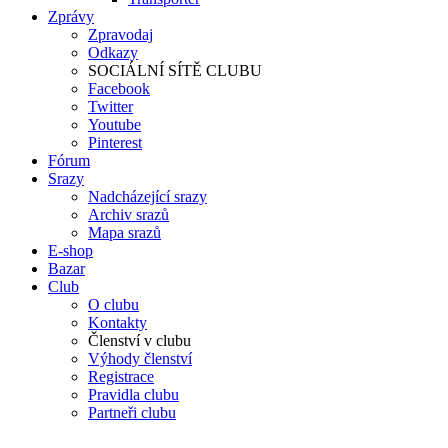
Zprávy
Zpravodaj
Odkazy
SOCIÁLNÍ SÍTĚ CLUBU
Facebook
Twitter
Youtube
Pinterest
Fórum
Srazy
Nadcházející srazy
Archiv srazů
Mapa srazů
E-shop
Bazar
Club
O clubu
Kontakty
Členství v clubu
Výhody členství
Registrace
Pravidla clubu
Partneři clubu