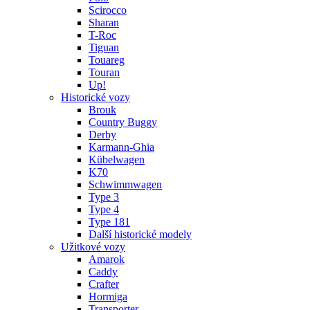
Scirocco
Sharan
T-Roc
Tiguan
Touareg
Touran
Up!
Historické vozy
Brouk
Country Buggy
Derby
Karmann-Ghia
Kübelwagen
K70
Schwimmwagen
Type 3
Type 4
Type 181
Další historické modely
Užitkové vozy
Amarok
Caddy
Crafter
Hormiga
Transporter