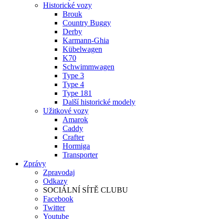
Historické vozy
Brouk
Country Buggy
Derby
Karmann-Ghia
Kübelwagen
K70
Schwimmwagen
Type 3
Type 4
Type 181
Další historické modely
Užitkové vozy
Amarok
Caddy
Crafter
Hormiga
Transporter
Zprávy
Zpravodaj
Odkazy
SOCIÁLNÍ SÍTĚ CLUBU
Facebook
Twitter
Youtube