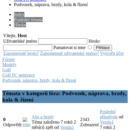
Podvozek, náprava, brzdy, kola & řízení
Index
Poslední témata
Hledat
Vítejte,
Host
Uživatelské jméno
Heslo:
Pamatovat si mne
Zapomenuté heslo?
Zapomenuté uživatelské jméno?
Vytvořit účet
Fórum
Modely
Golf
Golf IV. generace
Podvozek, náprava, brzdy, kola & řízení
Témata v kategorii fóra: Podvozek, náprava, brzdy,
kola & řízení
Poslední
Abs a brzdy
příspěvek
od
0
2343
Téma založeno 7 roků 2
Venda1
Odpovědi
Zobrazení
měsíců zpět
od
Venda1
7 roků 2