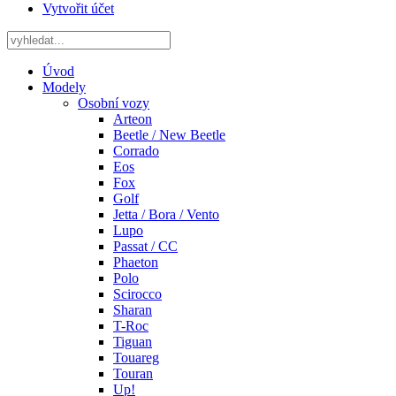
Vytvořit účet
Úvod
Modely
Osobní vozy
Arteon
Beetle / New Beetle
Corrado
Eos
Fox
Golf
Jetta / Bora / Vento
Lupo
Passat / CC
Phaeton
Polo
Scirocco
Sharan
T-Roc
Tiguan
Touareg
Touran
Up!