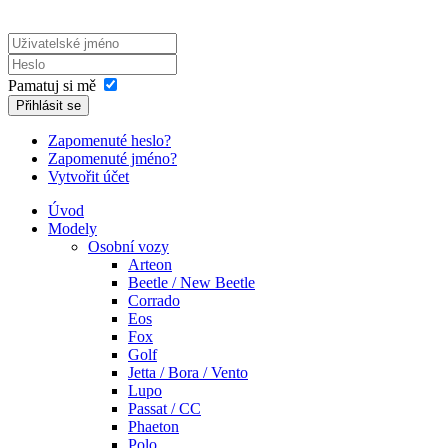
Pamatuj si mě
Přihlásit se
Zapomenuté heslo?
Zapomenuté jméno?
Vytvořit účet
Úvod
Modely
Osobní vozy
Arteon
Beetle / New Beetle
Corrado
Eos
Fox
Golf
Jetta / Bora / Vento
Lupo
Passat / CC
Phaeton
Polo