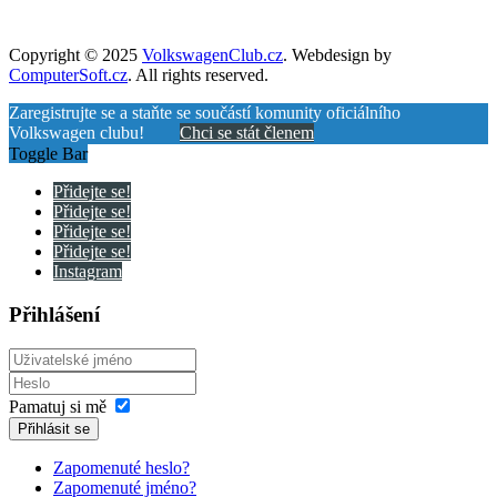
Copyright © 2025
VolkswagenClub.cz
. Webdesign by
ComputerSoft.cz
. All rights reserved.
Zaregistrujte se a staňte se součástí komunity oficiálního
Volkswagen clubu!
Chci se stát členem
Toggle Bar
Přidejte se!
Přidejte se!
Přidejte se!
Přidejte se!
Instagram
Přihlášení
Pamatuj si mě
Přihlásit se
Zapomenuté heslo?
Zapomenuté jméno?