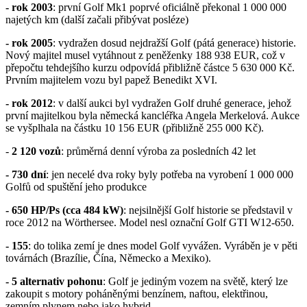
- rok 2003
: první Golf Mk1 poprvé oficiálně překonal 1 000 000
najetých km (další začali přibývat posléze)
- rok 2005
: vydražen dosud nejdražší Golf (pátá generace) historie.
Nový majitel musel vytáhnout z peněženky 188 938 EUR, což v
přepočtu tehdejšího kurzu odpovídá přibližně částce 5 630 000 Kč.
Prvním majitelem vozu byl papež Benedikt XVI.
- rok 2012
: v další aukci byl vydražen Golf druhé generace, jehož
první majitelkou byla německá kancléřka Angela Merkelová. Aukce
se vyšplhala na částku 10 156 EUR (přibližně 255 000 Kč).
-
2 120 vozů
: průměrná denní výroba za posledních 42 let
- 730 dní
: jen necelé dva roky byly potřeba na vyrobení 1 000 000
Golfů od spuštění jeho produkce
- 650 HP/Ps (cca 484 kW)
: nejsilnější Golf historie se představil v
roce 2012 na Wörthersee. Model nesl označní Golf GTI W12-650.
- 155
: do tolika zemí je dnes model Golf vyvážen. Vyráběn je v pěti
továrnách (Brazílie, Čína, Německo a Mexiko).
- 5 alternativ pohonu
: Golf je jediným vozem na světě, který lze
zakoupit s motory poháněnými benzínem, naftou, elektřinou,
zemním plynem nebo jako hybrid