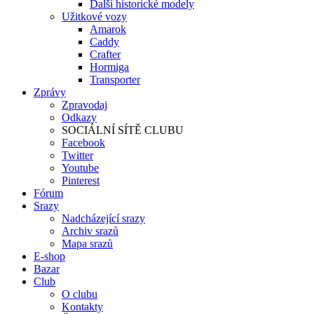
Další historické modely
Užitkové vozy
Amarok
Caddy
Crafter
Hormiga
Transporter
Zprávy
Zpravodaj
Odkazy
SOCIÁLNÍ SÍTĚ CLUBU
Facebook
Twitter
Youtube
Pinterest
Fórum
Srazy
Nadcházející srazy
Archiv srazů
Mapa srazů
E-shop
Bazar
Club
O clubu
Kontakty