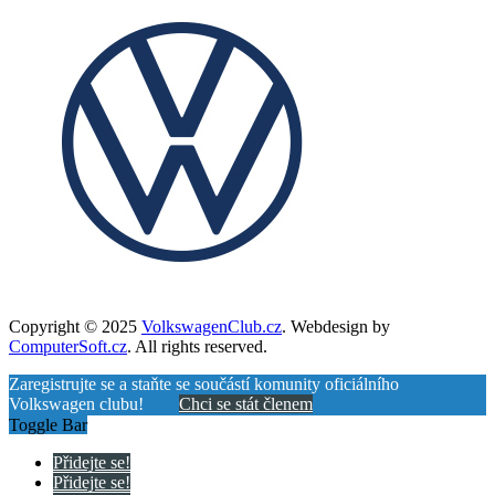
Copyright © 2025
VolkswagenClub.cz
. Webdesign by
ComputerSoft.cz
. All rights reserved.
Zaregistrujte se a staňte se součástí komunity oficiálního
Volkswagen clubu!
Chci se stát členem
Toggle Bar
Přidejte se!
Přidejte se!