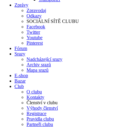
Zprávy
Zpravodaj
Odkazy
SOCIÁLNÍ SÍTĚ CLUBU
Facebook
Twitter
Youtube
Pinterest
Fórum
Srazy
Nadcházející srazy
Archiv srazů
Mapa srazů
E-shop
Bazar
Club
O clubu
Kontakty
Členství v clubu
Výhody členství
Registrace
Pravidla clubu
Partneři clubu