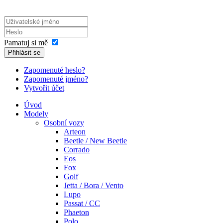
Pamatuj si mě
Přihlásit se
Zapomenuté heslo?
Zapomenuté jméno?
Vytvořit účet
Úvod
Modely
Osobní vozy
Arteon
Beetle / New Beetle
Corrado
Eos
Fox
Golf
Jetta / Bora / Vento
Lupo
Passat / CC
Phaeton
Polo