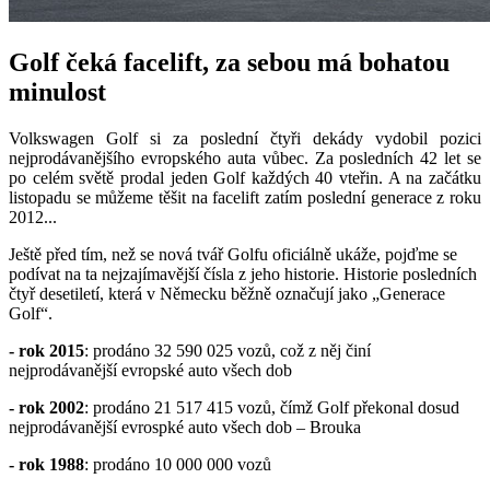
Golf čeká facelift, za sebou má bohatou
minulost
Volkswagen Golf si za poslední čtyři dekády vydobil pozici
nejprodávanějšího evropského auta vůbec. Za posledních 42 let se
po celém světě prodal jeden Golf každých 40 vteřin. A na začátku
listopadu se můžeme těšit na facelift zatím poslední generace z roku
2012...
Ještě před tím, než se nová tvář Golfu oficiálně ukáže, pojďme se
podívat na ta nejzajímavější čísla z jeho historie. Historie posledních
čtyř desetiletí, která v Německu běžně označují jako „Generace
Golf“.
- rok 2015
: prodáno 32 590 025 vozů, což z něj činí
nejprodávanější evropské auto všech dob
- rok 2002
: prodáno 21 517 415 vozů, čímž Golf překonal dosud
nejprodávanější evrospké auto všech dob – Brouka
- rok 1988
: prodáno 10 000 000 vozů