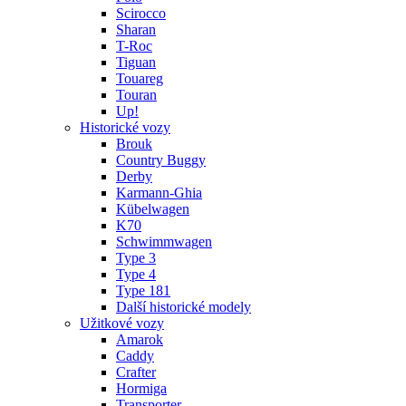
Scirocco
Sharan
T-Roc
Tiguan
Touareg
Touran
Up!
Historické vozy
Brouk
Country Buggy
Derby
Karmann-Ghia
Kübelwagen
K70
Schwimmwagen
Type 3
Type 4
Type 181
Další historické modely
Užitkové vozy
Amarok
Caddy
Crafter
Hormiga
Transporter