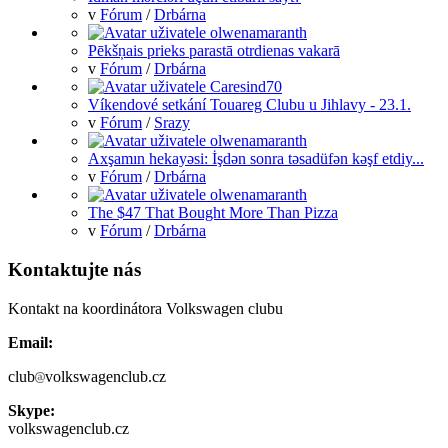
v
Fórum
/
Drbárna
Pēkšņais prieks parastā otrdienas vakarā
v
Fórum
/
Drbárna
Víkendové setkání Touareg Clubu u Jihlavy - 23.1.
v
Fórum
/
Srazy
Axşamın hekayəsi: İşdən sonra təsadüfən kəşf etdiy...
v
Fórum
/
Drbárna
The $47 That Bought More Than Pizza
v
Fórum
/
Drbárna
Kontaktujte nás
Kontakt na koordinátora Volkswagen clubu
Email:
club
volkswagenclub.cz
Skype:
volkswagenclub.cz