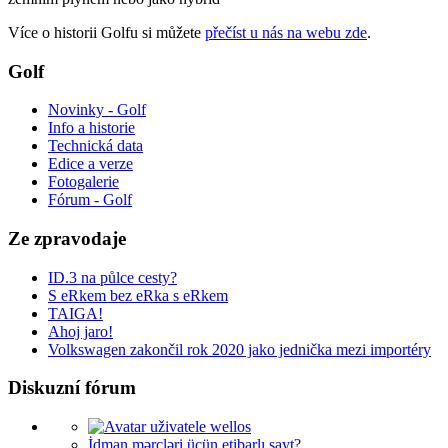
Více o historii Golfu si můžete
přečíst u nás na webu zde
.
Golf
Novinky - Golf
Info a historie
Technická data
Edice a verze
Fotogalerie
Fórum - Golf
Ze zpravodaje
ID.3 na půlce cesty?
S eRkem bez eRka s eRkem
TAIGA!
Ahoj jaro!
Volkswagen zakončil rok 2020 jako jednička mezi importéry
Diskuzní fórum
İdman mərcləri üçün etibarlı sayt?