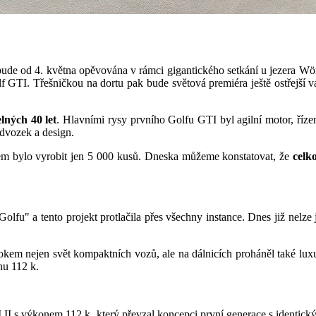
bude od 4. května opěvována v rámci gigantického setkání u jezera Wört
f GTI. Třešničkou na dortu pak bude světová premiéra ještě ostřejší 
lných 40 let
. Hlavními rysy prvního Golfu GTI byl agilní motor, říze
dvozek a design.
em bylo vyrobit jen 5 000 kusů.
Dneska můžeme konstatovat, že
celk
 Golfu
"
a tento projekt protlačila přes všechny instance. Dnes již nelz
tokem nejen svět kompaktních vozů, ale na dálnicích proháněl také lux
nu 112 k.
 II s výkonem 112 k, který převzal koncepci první generace s identický