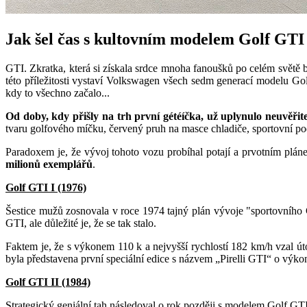
Jak šel čas s kultovním modelem Golf GTI
GTI. Zkratka, která si získala srdce mnoha fanoušků po celém světě 
této příležitosti vystaví Volkswagen všech sedm generací modelu Gol
kdy to všechno začalo...
Od doby, kdy přišly na trh
první gétéíčka, už uplynulo neuvěřite
tvaru golfového míčku, červený pruh na masce chladiče, sportovní po
Paradoxem je, že vývoj tohoto vozu probíhal potají a prvotním plán
milionů exemplářů
.
Golf GTI I (1976)
Šestice mužů zosnovala v roce 1974 tajný plán vývoje "sportovního
GTI, ale důležité je, že se tak stalo.
Faktem je, že s výkonem 110 k a nejvyšší rychlostí 182 km/h vzal ú
byla představena první speciální edice s názvem „Pirelli GTI“ o výko
Golf GTI II (1984)
Strategický geniální tah následoval o rok později s modelem Golf GTI