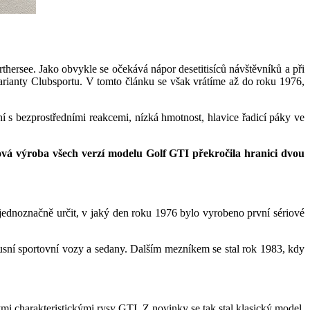
hersee. Jako obvykle se očekává nápor desetitisíců návštěvníků a při
varianty Clubsportu. V tomto článku se však vrátíme až do roku 1976,
ní s bezprostředními reakcemi, nízká hmotnost, hlavice řadicí páky ve
ová výroba všech verzí modelu Golf GTI překročila hranici dvou
e jednoznačně určit, v jaký den roku 1976 bylo vyrobeno první sériové
usní sportovní vozy a sedany. Dalším mezníkem se stal rok 1983, kdy
mi charakteristickými rysy GTI. Z novinky se tak stal klasický model.