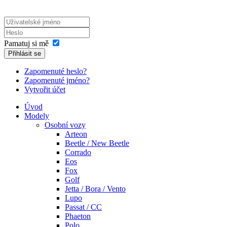
Pamatuj si mě
Přihlásit se
Zapomenuté heslo?
Zapomenuté jméno?
Vytvořit účet
Úvod
Modely
Osobní vozy
Arteon
Beetle / New Beetle
Corrado
Eos
Fox
Golf
Jetta / Bora / Vento
Lupo
Passat / CC
Phaeton
Polo