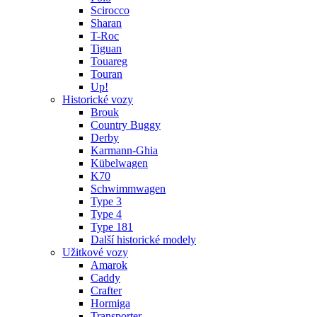
Scirocco
Sharan
T-Roc
Tiguan
Touareg
Touran
Up!
Historické vozy
Brouk
Country Buggy
Derby
Karmann-Ghia
Kübelwagen
K70
Schwimmwagen
Type 3
Type 4
Type 181
Další historické modely
Užitkové vozy
Amarok
Caddy
Crafter
Hormiga
Transporter