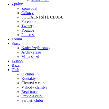
Zprávy
Zpravodaj
Odkazy
SOCIÁLNÍ SÍTĚ CLUBU
Facebook
Twitter
Youtube
Pinterest
Fórum
Srazy
Nadcházející srazy
Archiv srazů
Mapa srazů
E-shop
Bazar
Club
O clubu
Kontakty
Členství v clubu
Výhody členství
Registrace
Pravidla clubu
Partneři clubu