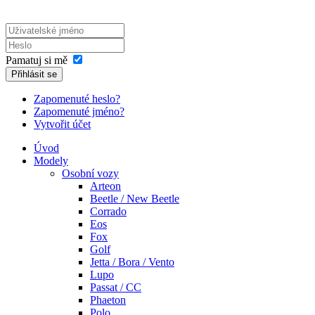
Pamatuj si mě
Přihlásit se
Zapomenuté heslo?
Zapomenuté jméno?
Vytvořit účet
Úvod
Modely
Osobní vozy
Arteon
Beetle / New Beetle
Corrado
Eos
Fox
Golf
Jetta / Bora / Vento
Lupo
Passat / CC
Phaeton
Polo