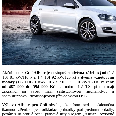
Akční model
Golf Allstar
je dostupný se
dvěma zážehovými
(1.2
TSI 81 kW/110 k a 1.4 TSI 92 kW/125 k) a
dvěma vznětovými
motory
(1.6 TDI 81 kW/110 k a 2.0 TDI 110 kW/150 k) za
ceny
od 487 900 do 594 900 Kč
. U motoru 1.2 TSI přitom mají
zákazníci na výběr mezi šestistupňovou mechanickou a
sedmistupňovou dvouspojkovou převodovkou DSG.
Výbava
Allstar pro Golf
obsahuje komfortní sedadla čalouněná
tkaninou „Pentastripe“, odkládací přihrádky pod předními sedadly,
pedály z ušlechtilé oceli, prahové lišty s logem „Allstar“, ozdobné