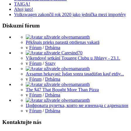
TAIGA!
Ahoj jaro!
Volkswagen zakončil rok 2020 jako jednička mezi importéry
Diskuzní fórum
Pēkšņais prieks parastā otrdienas vakarā
v
Fórum
/
Drbárna
Víkendové setkání Touareg Clubu u Jihlavy - 23.1.
v
Fórum
/
Srazy
Axşamın hekayəsi: İşdən sonra təsadüfən kəşf etdiy...
v
Fórum
/
Drbárna
The $47 That Bought More Than Pizza
v
Fórum
/
Drbárna
Цифровата рулетка, която ме изненада с адреналин
v
Fórum
/
Drbárna
Kontaktujte nás