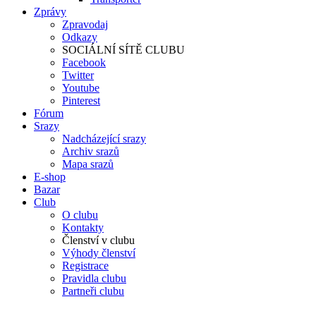
Zprávy
Zpravodaj
Odkazy
SOCIÁLNÍ SÍTĚ CLUBU
Facebook
Twitter
Youtube
Pinterest
Fórum
Srazy
Nadcházející srazy
Archiv srazů
Mapa srazů
E-shop
Bazar
Club
O clubu
Kontakty
Členství v clubu
Výhody členství
Registrace
Pravidla clubu
Partneři clubu