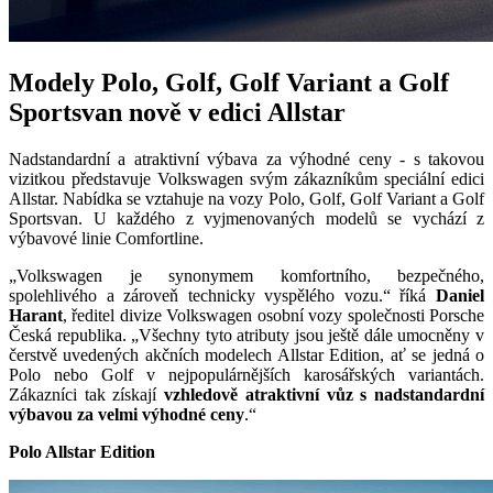
Modely Polo, Golf, Golf Variant a Golf
Sportsvan nově v edici Allstar
Nadstandardní a atraktivní výbava za výhodné ceny - s takovou
vizitkou představuje Volkswagen svým zákazníkům speciální edici
Allstar. Nabídka se vztahuje na vozy Polo, Golf, Golf Variant a Golf
Sportsvan. U každého z vyjmenovaných modelů se vychází z
výbavové linie Comfortline.
„Volkswagen je synonymem komfortního, bezpečného,
spolehlivého a zároveň technicky vyspělého vozu.“ říká
Daniel
Harant
, ředitel divize Volkswagen osobní vozy společnosti Porsche
Česká republika. „Všechny tyto atributy jsou ještě dále umocněny v
čerstvě uvedených akčních modelech Allstar Edition, ať se jedná o
Polo nebo Golf v nejpopulárnějších karosářských variantách.
Zákazníci tak získají
vzhledově atraktivní vůz s nadstandardní
výbavou za velmi výhodné ceny
.“
Polo Allstar Edition