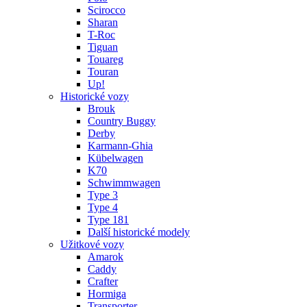
Scirocco
Sharan
T-Roc
Tiguan
Touareg
Touran
Up!
Historické vozy
Brouk
Country Buggy
Derby
Karmann-Ghia
Kübelwagen
K70
Schwimmwagen
Type 3
Type 4
Type 181
Další historické modely
Užitkové vozy
Amarok
Caddy
Crafter
Hormiga
Transporter