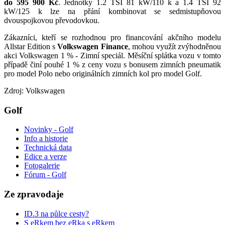
do 595 900 Kč
. Jednotky 1.2 TSI 81 kW/110 k a 1.4 TSI 92
kW/125 k lze na přání kombinovat se sedmistupňovou
dvouspojkovou převodovkou.
Zákazníci, kteří se rozhodnou pro financování akčního modelu
Allstar Edition s
Volkswagen Finance
, mohou využít zvýhodněnou
akci Volkswagen 1 % - Zimní speciál. Měsíční splátka vozu v tomto
případě činí pouhé 1 % z ceny vozu s bonusem zimních pneumatik
pro model Polo nebo originálních zimních kol pro model Golf.
Zdroj: Volkswagen
Golf
Novinky - Golf
Info a historie
Technická data
Edice a verze
Fotogalerie
Fórum - Golf
Ze zpravodaje
ID.3 na půlce cesty?
S eRkem bez eRka s eRkem