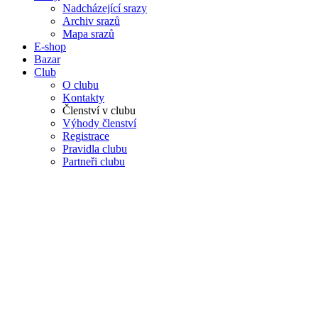
Nadcházející srazy
Archiv srazů
Mapa srazů
E-shop
Bazar
Club
O clubu
Kontakty
Členství v clubu
Výhody členství
Registrace
Pravidla clubu
Partneři clubu