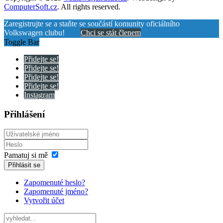
ComputerSoft.cz
. All rights reserved.
Zaregistrujte se a staňte se součástí komunity oficiálního
Volkswagen clubu!
Chci se stát členem
Toggle Bar
Přidejte se!
Přidejte se!
Přidejte se!
Přidejte se!
Instagram
Přihlášení
Pamatuj si mě
Přihlásit se
Zapomenuté heslo?
Zapomenuté jméno?
Vytvořit účet