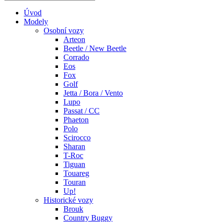
Úvod
Modely
Osobní vozy
Arteon
Beetle / New Beetle
Corrado
Eos
Fox
Golf
Jetta / Bora / Vento
Lupo
Passat / CC
Phaeton
Polo
Scirocco
Sharan
T-Roc
Tiguan
Touareg
Touran
Up!
Historické vozy
Brouk
Country Buggy