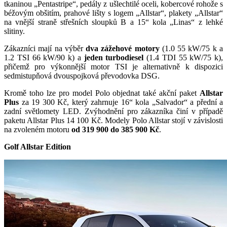
tkaninou „Pentastripe“, pedály z ušlechtilé oceli, kobercové rohože s
béžovým obšitím, prahové lišty s logem „Allstar“, plakety „Allstar“
na vnější straně střešních sloupků B a 15“ kola „Linas“ z lehké
slitiny.
Zákazníci mají na výběr
dva zážehové motory
(1.0 55 kW/75 k a
1.2 TSI 66 kW/90 k) a
jeden turbodiesel
(1.4 TDI 55 kW/75 k),
přičemž pro výkonnější motor TSI je alternativně k dispozici
sedmistupňová dvouspojková převodovka DSG.
Kromě toho lze pro model Polo objednat také akční paket
Allstar
Plus
za 19 300 Kč, který zahrnuje 16“ kola „Salvador“ a přední a
zadní světlomety LED. Zvýhodnění pro zákazníka činí v případě
paketu Allstar Plus 14 100 Kč. Modely Polo Allstar stojí v závislosti
na zvoleném motoru
od 319 900 do 385 900 Kč
.
Golf Allstar Edition