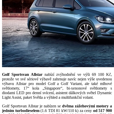
Golf Sportsvan Allstar
nabízí zvýhodnění ve výši 69 100 Kč,
protože ve své sériové výbavě zahrnuje navíc nejen výše uvedenou
výbavu Allstar pro model Golf a Golf Variant, ale také mlhové
světlomety, 17“ kola „Singapore“, bi-xenonové světlomety s
diodami LED pro denní svícení, asistent dálkových světel Dynamic
Light Assist, paket Světla a výhled a multifunkční volant.
Golf Sportsvan Allstar je nabízen se
dvěma zážehovými motory a
jedním turbodieselem
(1.6 TDI 81 kW/110 k) za ceny
od 517 900