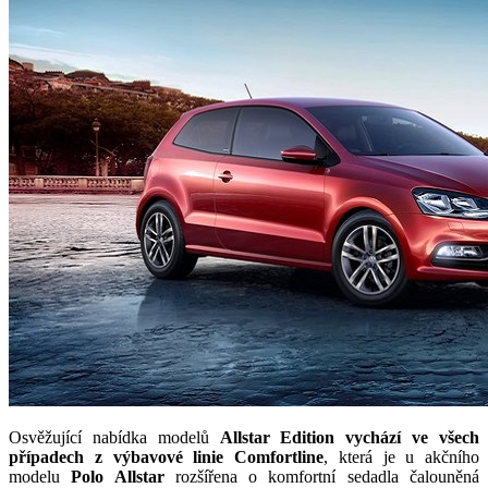
Osvěžující nabídka modelů
Allstar Edition vychází ve všech
případech z výbavové linie Comfortline
, která je u akčního
modelu
Polo Allstar
rozšířena o komfortní sedadla čalouněná