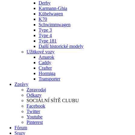
Derby
Karmann-Ghia
Kübelwagen
K70
Schwimmwagen
Type 3
Type 4
Type 181
Další historické modely
Užitkové vozy
Amarok
Caddy
Crafter
Hormiga
Transporter
Zprávy
Zpravodaj
Odkazy
SOCIÁLNÍ SÍTĚ CLUBU
Facebook
Twitter
Youtube
Pinterest
Fórum
Srazy