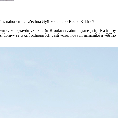
a s náhonem na všechna čtyři kola, nebo Beetle R-Line?
ž víme, že opravdu vznikne (u Brouků si zatím nejsme jistí). Na trh by
ší úpravy se týkají ochranných částí vozu, nových nárazníků a většího