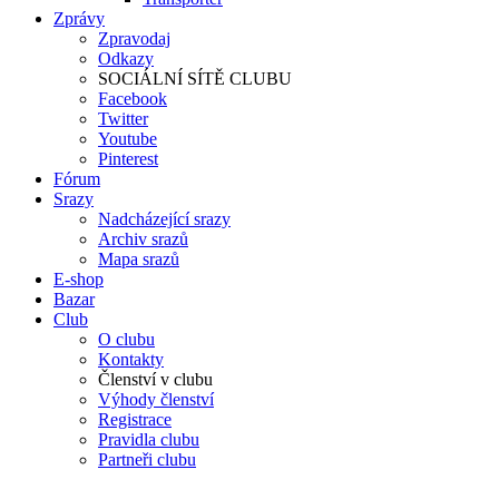
Zprávy
Zpravodaj
Odkazy
SOCIÁLNÍ SÍTĚ CLUBU
Facebook
Twitter
Youtube
Pinterest
Fórum
Srazy
Nadcházející srazy
Archiv srazů
Mapa srazů
E-shop
Bazar
Club
O clubu
Kontakty
Členství v clubu
Výhody členství
Registrace
Pravidla clubu
Partneři clubu