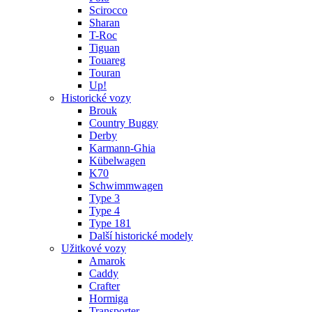
Scirocco
Sharan
T-Roc
Tiguan
Touareg
Touran
Up!
Historické vozy
Brouk
Country Buggy
Derby
Karmann-Ghia
Kübelwagen
K70
Schwimmwagen
Type 3
Type 4
Type 181
Další historické modely
Užitkové vozy
Amarok
Caddy
Crafter
Hormiga
Transporter