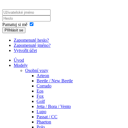
Pamatuj si mě
Přihlásit se
Zapomenuté heslo?
Zapomenuté jméno?
Vytvořit účet
Úvod
Modely
Osobní vozy
Arteon
Beetle / New Beetle
Corrado
Eos
Fox
Golf
Jetta / Bora / Vento
Lupo
Passat / CC
Phaeton
Polo