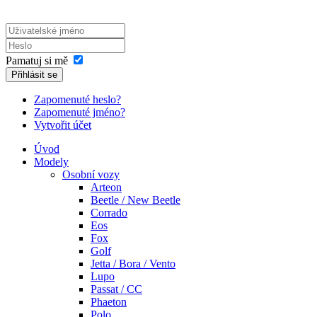
Pamatuj si mě
Přihlásit se
Zapomenuté heslo?
Zapomenuté jméno?
Vytvořit účet
Úvod
Modely
Osobní vozy
Arteon
Beetle / New Beetle
Corrado
Eos
Fox
Golf
Jetta / Bora / Vento
Lupo
Passat / CC
Phaeton
Polo