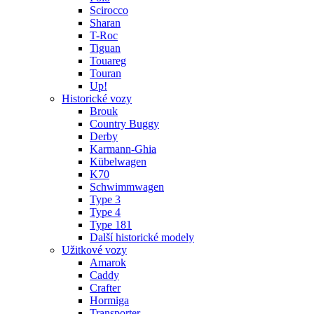
Scirocco
Sharan
T-Roc
Tiguan
Touareg
Touran
Up!
Historické vozy
Brouk
Country Buggy
Derby
Karmann-Ghia
Kübelwagen
K70
Schwimmwagen
Type 3
Type 4
Type 181
Další historické modely
Užitkové vozy
Amarok
Caddy
Crafter
Hormiga
Transporter