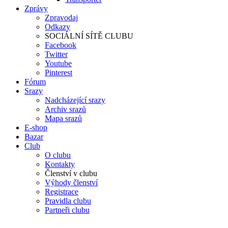
Zprávy
Zpravodaj
Odkazy
SOCIÁLNÍ SÍTĚ CLUBU
Facebook
Twitter
Youtube
Pinterest
Fórum
Srazy
Nadcházející srazy
Archiv srazů
Mapa srazů
E-shop
Bazar
Club
O clubu
Kontakty
Členství v clubu
Výhody členství
Registrace
Pravidla clubu
Partneři clubu