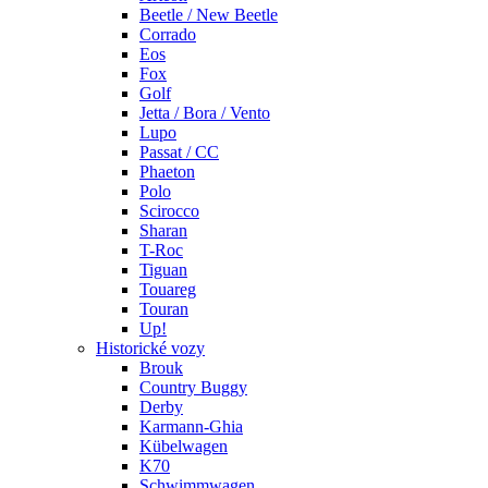
Beetle / New Beetle
Corrado
Eos
Fox
Golf
Jetta / Bora / Vento
Lupo
Passat / CC
Phaeton
Polo
Scirocco
Sharan
T-Roc
Tiguan
Touareg
Touran
Up!
Historické vozy
Brouk
Country Buggy
Derby
Karmann-Ghia
Kübelwagen
K70
Schwimmwagen