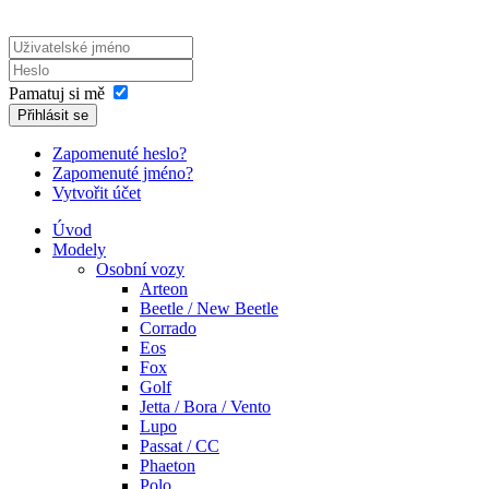
Pamatuj si mě
Přihlásit se
Zapomenuté heslo?
Zapomenuté jméno?
Vytvořit účet
Úvod
Modely
Osobní vozy
Arteon
Beetle / New Beetle
Corrado
Eos
Fox
Golf
Jetta / Bora / Vento
Lupo
Passat / CC
Phaeton
Polo