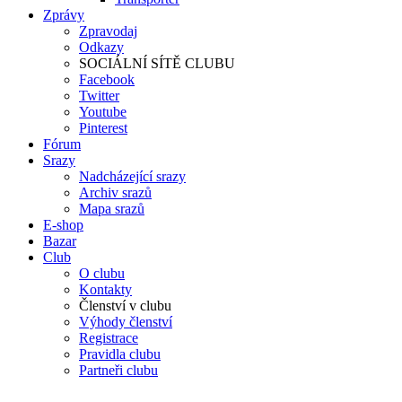
Zprávy
Zpravodaj
Odkazy
SOCIÁLNÍ SÍTĚ CLUBU
Facebook
Twitter
Youtube
Pinterest
Fórum
Srazy
Nadcházející srazy
Archiv srazů
Mapa srazů
E-shop
Bazar
Club
O clubu
Kontakty
Členství v clubu
Výhody členství
Registrace
Pravidla clubu
Partneři clubu