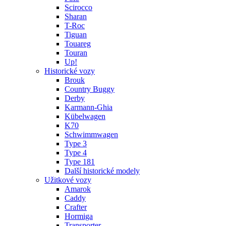
Scirocco
Sharan
T-Roc
Tiguan
Touareg
Touran
Up!
Historické vozy
Brouk
Country Buggy
Derby
Karmann-Ghia
Kübelwagen
K70
Schwimmwagen
Type 3
Type 4
Type 181
Další historické modely
Užitkové vozy
Amarok
Caddy
Crafter
Hormiga
Transporter