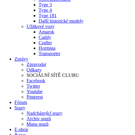
Type 3
Type 4
Type 181
Další historické modely
Užitkové vozy
Amarok
Caddy
Crafter
Hormiga
Transporter
Zprávy
Zpravodaj
Odkazy
SOCIÁLNÍ SÍTĚ CLUBU
Facebook
Twitter
Youtube
Pinterest
Fórum
Srazy
Nadcházející srazy
Archiv srazů
Mapa srazů
E-shop
Bazar