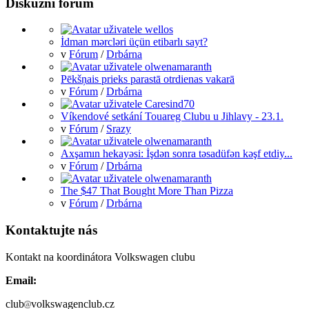
Diskuzní fórum
İdman mərcləri üçün etibarlı sayt?
v
Fórum
/
Drbárna
Pēkšņais prieks parastā otrdienas vakarā
v
Fórum
/
Drbárna
Víkendové setkání Touareg Clubu u Jihlavy - 23.1.
v
Fórum
/
Srazy
Axşamın hekayəsi: İşdən sonra təsadüfən kəşf etdiy...
v
Fórum
/
Drbárna
The $47 That Bought More Than Pizza
v
Fórum
/
Drbárna
Kontaktujte nás
Kontakt na koordinátora Volkswagen clubu
Email:
club
volkswagenclub.cz