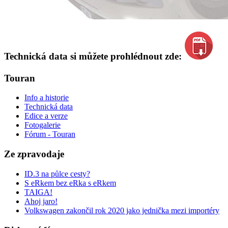
Technická data si můžete prohlédnout zde:
Touran
Info a historie
Technická data
Edice a verze
Fotogalerie
Fórum - Touran
Ze zpravodaje
ID.3 na půlce cesty?
S eRkem bez eRka s eRkem
TAIGA!
Ahoj jaro!
Volkswagen zakončil rok 2020 jako jednička mezi importéry