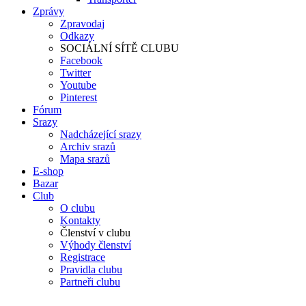
Zprávy
Zpravodaj
Odkazy
SOCIÁLNÍ SÍTĚ CLUBU
Facebook
Twitter
Youtube
Pinterest
Fórum
Srazy
Nadcházející srazy
Archiv srazů
Mapa srazů
E-shop
Bazar
Club
O clubu
Kontakty
Členství v clubu
Výhody členství
Registrace
Pravidla clubu
Partneři clubu