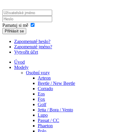
Pamatuj si mě
Přihlásit se
Zapomenuté heslo?
Zapomenuté jméno?
Vytvořit účet
Úvod
Modely
Osobní vozy
Arteon
Beetle / New Beetle
Corrado
Eos
Fox
Golf
Jetta / Bora / Vento
Lupo
Passat / CC
Phaeton
Polo