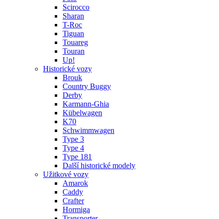
Scirocco
Sharan
T-Roc
Tiguan
Touareg
Touran
Up!
Historické vozy
Brouk
Country Buggy
Derby
Karmann-Ghia
Kübelwagen
K70
Schwimmwagen
Type 3
Type 4
Type 181
Další historické modely
Užitkové vozy
Amarok
Caddy
Crafter
Hormiga
Transporter