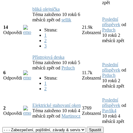
zpět
bliká olejnička
Téma založeno 10 roků 6
Poslední
měsíců zpět
od
sellik
příspěvek
od
14
21.9k
Strana:
Prduch
Odpovědi
Zobrazení
1
10 roků 2
2
měsíců zpět
3
Přístrojová deska
Téma založeno 10 roků 5
Poslední
měsíců zpět
od
Prduch
příspěvek
od
6
11.7k
Prduch
Odpovědi
Strana:
Zobrazení
10 roků 2
1
měsíců zpět
2
Poslední
Elektrické stahovaní oken
příspěvek
od
2
3769
Téma založeno 10 roků 4
Pavlík4
Odpovědi
Zobrazení
měsíců zpět
od
Martinocz
10 roků 4
měsíců zpět