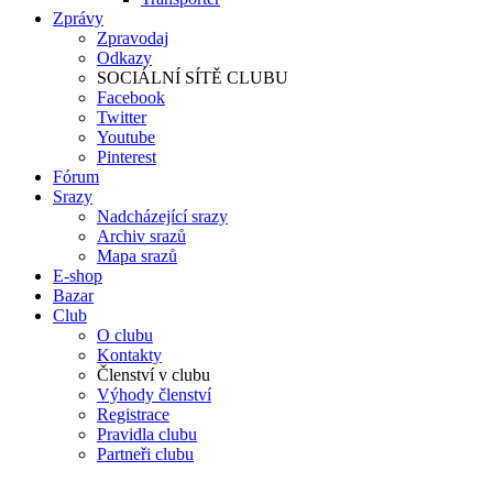
Zprávy
Zpravodaj
Odkazy
SOCIÁLNÍ SÍTĚ CLUBU
Facebook
Twitter
Youtube
Pinterest
Fórum
Srazy
Nadcházející srazy
Archiv srazů
Mapa srazů
E-shop
Bazar
Club
O clubu
Kontakty
Členství v clubu
Výhody členství
Registrace
Pravidla clubu
Partneři clubu