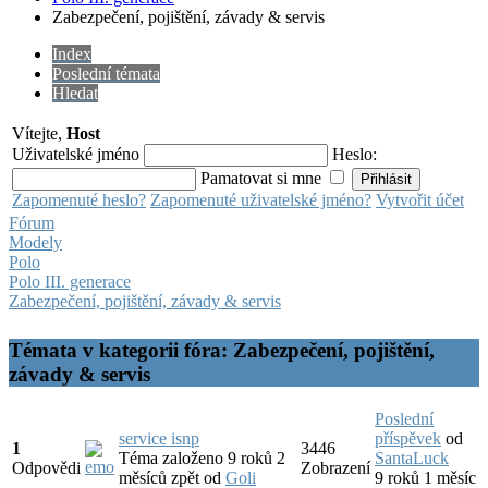
Zabezpečení, pojištění, závady & servis
Index
Poslední témata
Hledat
Vítejte,
Host
Uživatelské jméno
Heslo:
Pamatovat si mne
Zapomenuté heslo?
Zapomenuté uživatelské jméno?
Vytvořit účet
Fórum
Modely
Polo
Polo III. generace
Zabezpečení, pojištění, závady & servis
Témata v kategorii fóra: Zabezpečení, pojištění,
závady & servis
Poslední
service isnp
příspěvek
od
1
3446
Téma založeno 9 roků 2
SantaLuck
Odpovědi
Zobrazení
měsíců zpět
od
Goli
9 roků 1 měsíc