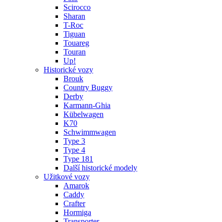
Scirocco
Sharan
T-Roc
Tiguan
Touareg
Touran
Up!
Historické vozy
Brouk
Country Buggy
Derby
Karmann-Ghia
Kübelwagen
K70
Schwimmwagen
Type 3
Type 4
Type 181
Další historické modely
Užitkové vozy
Amarok
Caddy
Crafter
Hormiga
Transporter