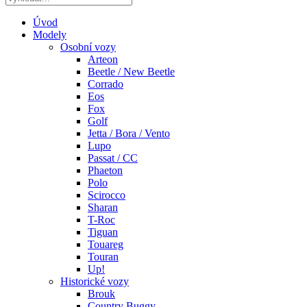
Úvod
Modely
Osobní vozy
Arteon
Beetle / New Beetle
Corrado
Eos
Fox
Golf
Jetta / Bora / Vento
Lupo
Passat / CC
Phaeton
Polo
Scirocco
Sharan
T-Roc
Tiguan
Touareg
Touran
Up!
Historické vozy
Brouk
Country Buggy