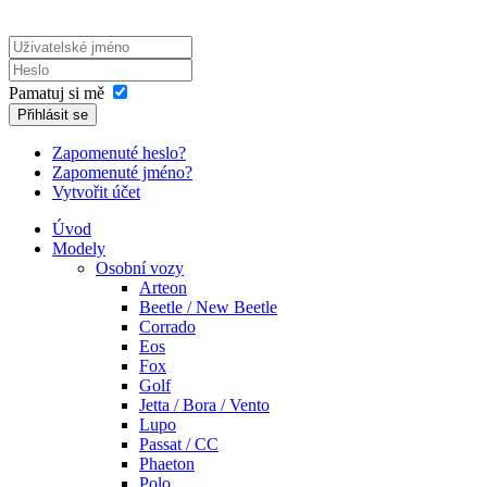
Pamatuj si mě
Přihlásit se
Zapomenuté heslo?
Zapomenuté jméno?
Vytvořit účet
Úvod
Modely
Osobní vozy
Arteon
Beetle / New Beetle
Corrado
Eos
Fox
Golf
Jetta / Bora / Vento
Lupo
Passat / CC
Phaeton
Polo