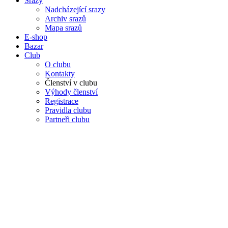
Srazy
Nadcházející srazy
Archiv srazů
Mapa srazů
E-shop
Bazar
Club
O clubu
Kontakty
Členství v clubu
Výhody členství
Registrace
Pravidla clubu
Partneři clubu