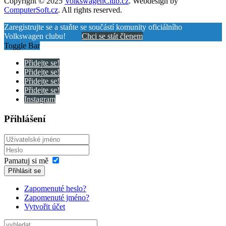
Copyright © 2025
VolkswagenClub.cz
. Webdesign by
ComputerSoft.cz
. All rights reserved.
Zaregistrujte se a staňte se součástí komunity oficiálního
Volkswagen clubu!
Chci se stát členem
Toggle Bar
Přidejte se!
Přidejte se!
Přidejte se!
Přidejte se!
Instagram
Přihlášení
Pamatuj si mě
Přihlásit se
Zapomenuté heslo?
Zapomenuté jméno?
Vytvořit účet