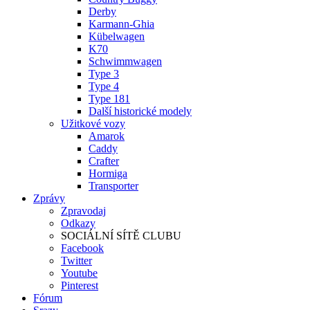
Derby
Karmann-Ghia
Kübelwagen
K70
Schwimmwagen
Type 3
Type 4
Type 181
Další historické modely
Užitkové vozy
Amarok
Caddy
Crafter
Hormiga
Transporter
Zprávy
Zpravodaj
Odkazy
SOCIÁLNÍ SÍTĚ CLUBU
Facebook
Twitter
Youtube
Pinterest
Fórum