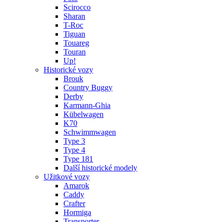
Scirocco
Sharan
T-Roc
Tiguan
Touareg
Touran
Up!
Historické vozy
Brouk
Country Buggy
Derby
Karmann-Ghia
Kübelwagen
K70
Schwimmwagen
Type 3
Type 4
Type 181
Další historické modely
Užitkové vozy
Amarok
Caddy
Crafter
Hormiga
Transporter