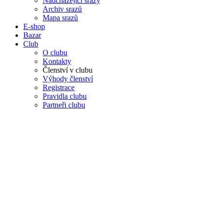
Nadcházející srazy
Archiv srazů
Mapa srazů
E-shop
Bazar
Club
O clubu
Kontakty
Členství v clubu
Výhody členství
Registrace
Pravidla clubu
Partneři clubu