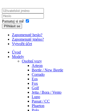
Pamatuj si mě
Přihlásit se
Zapomenuté heslo?
Zapomenuté jméno?
Vytvořit účet
Úvod
Modely
Osobní vozy
Arteon
Beetle / New Beetle
Corrado
Eos
Fox
Golf
Jetta / Bora / Vento
Lupo
Passat / CC
Phaeton
Polo