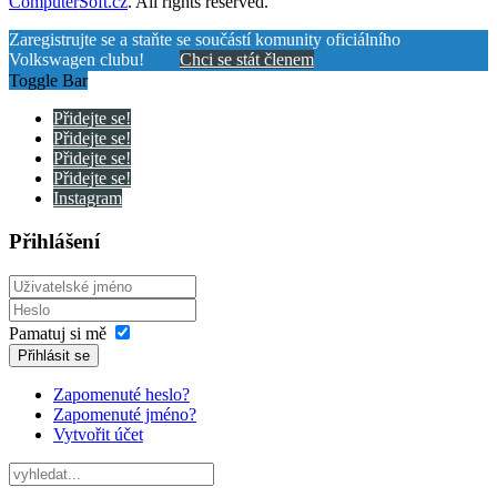
ComputerSoft.cz
. All rights reserved.
Zaregistrujte se a staňte se součástí komunity oficiálního
Volkswagen clubu!
Chci se stát členem
Toggle Bar
Přidejte se!
Přidejte se!
Přidejte se!
Přidejte se!
Instagram
Přihlášení
Pamatuj si mě
Přihlásit se
Zapomenuté heslo?
Zapomenuté jméno?
Vytvořit účet