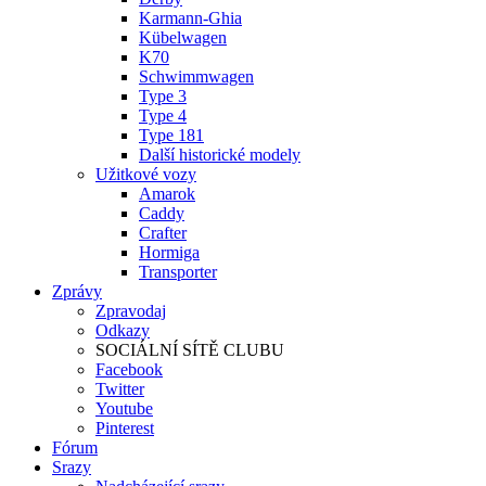
Karmann-Ghia
Kübelwagen
K70
Schwimmwagen
Type 3
Type 4
Type 181
Další historické modely
Užitkové vozy
Amarok
Caddy
Crafter
Hormiga
Transporter
Zprávy
Zpravodaj
Odkazy
SOCIÁLNÍ SÍTĚ CLUBU
Facebook
Twitter
Youtube
Pinterest
Fórum
Srazy