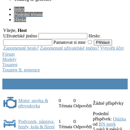
Index
Poslední témata
Hledat
Vítejte,
Host
Uživatelské jméno
Heslo:
Pamatovat si mne
Zapomenuté heslo?
Zapomenuté uživatelské jméno?
Vytvořit účet
Fórum
Modely
Touareg
Touareg II. generace
Touareg II. generace
Motor, spojka &
0
0
Žádné příspěvky
převodovka
Témata
Odpovědi
Poslední
příspěvek:
Otázka
Podvozek, náprava,
1
0
od
BN turek
brzdy, kola & řízení
Témata
Odpovědi
5 roků 9 měsíců