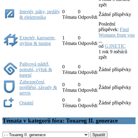
zpět
Interiér, páky, pedály
0
0
Žádné příspěvky
& elektronika
Témata
Odpovědi
Poslední
příspěvek:
Find
Womans from you
Exteriér, karoserie,
1
0
...
styling & tuning
Témata
Odpovědi
od
G3NETIC
1 rok 9 měsíců
zpět
Palivová nádrž,
0
0
potrubí, výfuk &
Žádné příspěvky
Témata
Odpovědi
topení
Zabezpečení,
0
0
pojištění, závady &
Žádné příspěvky
Témata
Odpovědi
servis
0
0
Ostatní
Žádné příspěvky
Témata
Odpovědi
Témata v kategorii fóra: Touareg II. generace