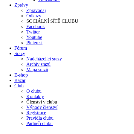
Zprávy
Zpravodaj
Odkazy
SOCIÁLNÍ SÍTĚ CLUBU
Facebook
Twitter
Youtube
Pinterest
Fórum
Srazy
Nadcházející srazy
Archiv srazů
Mapa srazů
E-shop
Bazar
Club
O clubu
Kontakty
Členství v clubu
Výhody členství
Registrace
Pravidla clubu
Partneři clubu