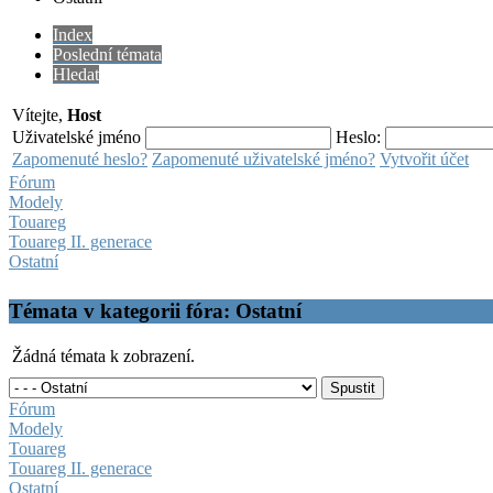
Index
Poslední témata
Hledat
Vítejte,
Host
Uživatelské jméno
Heslo:
Zapomenuté heslo?
Zapomenuté uživatelské jméno?
Vytvořit účet
Fórum
Modely
Touareg
Touareg II. generace
Ostatní
Témata v kategorii fóra: Ostatní
Žádná témata k zobrazení.
Fórum
Modely
Touareg
Touareg II. generace
Ostatní