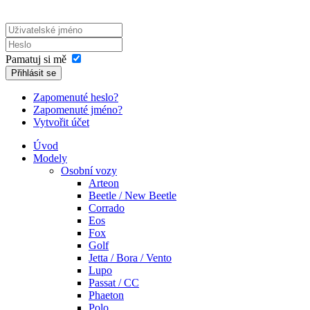
Pamatuj si mě
Přihlásit se
Zapomenuté heslo?
Zapomenuté jméno?
Vytvořit účet
Úvod
Modely
Osobní vozy
Arteon
Beetle / New Beetle
Corrado
Eos
Fox
Golf
Jetta / Bora / Vento
Lupo
Passat / CC
Phaeton
Polo