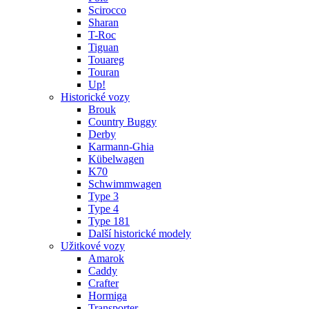
Scirocco
Sharan
T-Roc
Tiguan
Touareg
Touran
Up!
Historické vozy
Brouk
Country Buggy
Derby
Karmann-Ghia
Kübelwagen
K70
Schwimmwagen
Type 3
Type 4
Type 181
Další historické modely
Užitkové vozy
Amarok
Caddy
Crafter
Hormiga
Transporter