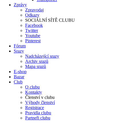
Zprávy
Zpravodaj
Odkazy
SOCIÁLNÍ SÍTĚ CLUBU
Facebook
Twitter
Youtube
Pinterest
Fórum
Srazy
Nadcházející srazy
Archiv srazů
Mapa srazů
E-shop
Bazar
Club
O clubu
Kontakty
Členství v clubu
Výhody členství
Registrace
Pravidla clubu
Partneři clubu