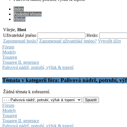
Index
Poslední témata
Hledat
Vítejte,
Host
Uživatelské jméno
Heslo:
Zapomenuté heslo?
Zapomenuté uživatelské jméno?
Vytvořit účet
Fórum
Modely
Touareg
Touareg II. generace
Palivová nádrž, potrubí, výfuk & topení
Témata v kategorii fóra: Palivová nádrž, potrubí, vý
Žádná témata k zobrazení.
Fórum
Modely
Touareg
Touareg II. generace
Palivová nádrž, potrubí, výfuk & topení