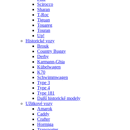
Scirocco
Sharan
T-Roc
Tiguan
Touareg
Touran
Up!
Historické vozy
Brouk
Country Buggy
Derby
Karmann-Ghia
Kübelwagen
K70
Schwimmwagen
Type 3
Type 4
Type 181
Další historické modely
Užitkové vozy
Amarok
Caddy
Crafter
Hormiga
Transporter