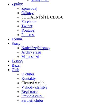
Zprávy
Zpravodaj
Odkazy
SOCIÁLNÍ SÍTĚ CLUBU
Facebook
Twitter
Youtube
Pinterest
Fórum
Srazy
Nadcházející srazy
Archiv srazů
Mapa srazů
E-shop
Bazar
Club
O clubu
Kontakty
Členství v clubu
Výhody členství
Registrace
Pravidla clubu
Partneři clubu