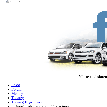
Vítejte na
diskuzn
Úvod
Fórum
Modely
Touareg
Touareg II. generace
Palivová nádrž, potrubí, výfuk & topení