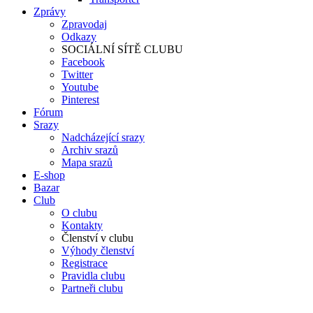
Zprávy
Zpravodaj
Odkazy
SOCIÁLNÍ SÍTĚ CLUBU
Facebook
Twitter
Youtube
Pinterest
Fórum
Srazy
Nadcházející srazy
Archiv srazů
Mapa srazů
E-shop
Bazar
Club
O clubu
Kontakty
Členství v clubu
Výhody členství
Registrace
Pravidla clubu
Partneři clubu