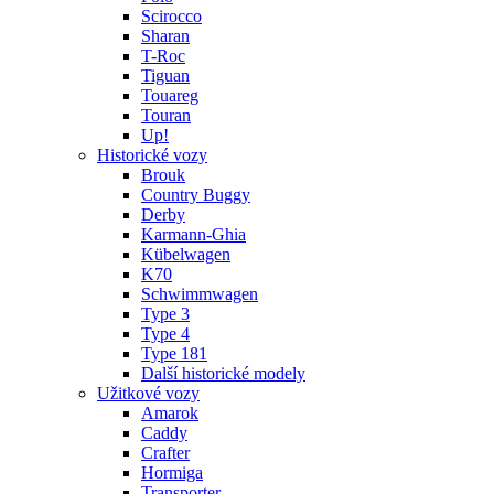
Scirocco
Sharan
T-Roc
Tiguan
Touareg
Touran
Up!
Historické vozy
Brouk
Country Buggy
Derby
Karmann-Ghia
Kübelwagen
K70
Schwimmwagen
Type 3
Type 4
Type 181
Další historické modely
Užitkové vozy
Amarok
Caddy
Crafter
Hormiga
Transporter