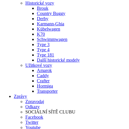
Historické vozy
Brouk
Country Buggy
Derby
Karmann-Ghia
Kübelwagen
K70
Schwimmwagen
Type 3
Type 4
Type 181
Další historické modely
Užitkové vozy
Amarok
Caddy
Crafter
Hormiga
Transporter
Zprávy
Zpravodaj
Odkazy
SOCIÁLNÍ SÍTĚ CLUBU
Facebook
Twitter
Youtube