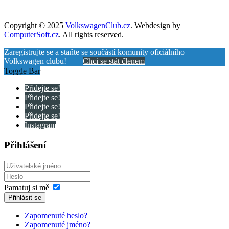
Copyright © 2025
VolkswagenClub.cz
. Webdesign by
ComputerSoft.cz
. All rights reserved.
Zaregistrujte se a staňte se součástí komunity oficiálního
Volkswagen clubu!
Chci se stát členem
Toggle Bar
Přidejte se!
Přidejte se!
Přidejte se!
Přidejte se!
Instagram
Přihlášení
Pamatuj si mě
Přihlásit se
Zapomenuté heslo?
Zapomenuté jméno?