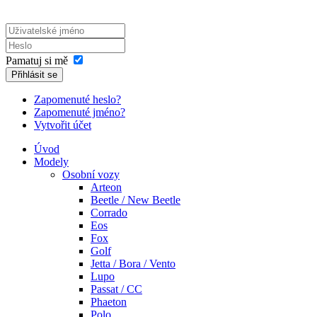
Pamatuj si mě
Přihlásit se
Zapomenuté heslo?
Zapomenuté jméno?
Vytvořit účet
Úvod
Modely
Osobní vozy
Arteon
Beetle / New Beetle
Corrado
Eos
Fox
Golf
Jetta / Bora / Vento
Lupo
Passat / CC
Phaeton
Polo