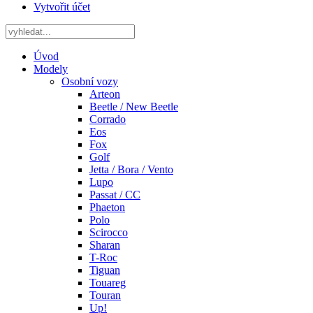
Vytvořit účet
Úvod
Modely
Osobní vozy
Arteon
Beetle / New Beetle
Corrado
Eos
Fox
Golf
Jetta / Bora / Vento
Lupo
Passat / CC
Phaeton
Polo
Scirocco
Sharan
T-Roc
Tiguan
Touareg
Touran
Up!