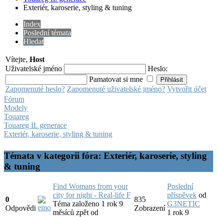
Exteriér, karoserie, styling & tuning
Index
Poslední témata
Hledat
Vítejte,
Host
Uživatelské jméno
Heslo:
Pamatovat si mne
Zapomenuté heslo?
Zapomenuté uživatelské jméno?
Vytvořit účet
Fórum
Modely
Touareg
Touareg II. generace
Exteriér, karoserie, styling & tuning
Témata v kategorii fóra: Exteriér, karoserie, styling
& tuning
Find Womans from your
Poslední
city for night - Real-life F
příspěvek
od
0
835
Téma založeno 1 rok 9
G3NETIC
Odpovědi
Zobrazení
měsíců zpět
od
1 rok 9