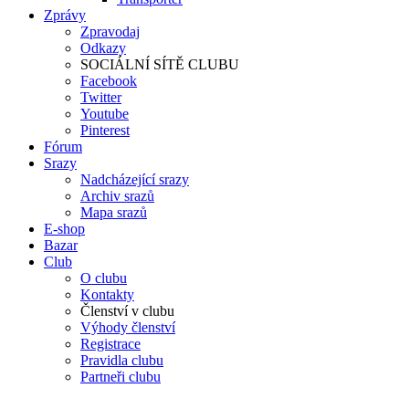
Zprávy
Zpravodaj
Odkazy
SOCIÁLNÍ SÍTĚ CLUBU
Facebook
Twitter
Youtube
Pinterest
Fórum
Srazy
Nadcházející srazy
Archiv srazů
Mapa srazů
E-shop
Bazar
Club
O clubu
Kontakty
Členství v clubu
Výhody členství
Registrace
Pravidla clubu
Partneři clubu