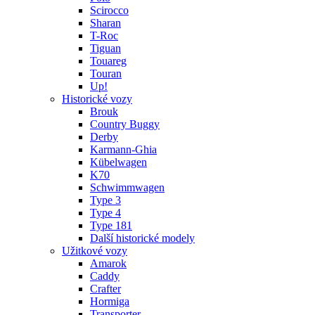
Scirocco
Sharan
T-Roc
Tiguan
Touareg
Touran
Up!
Historické vozy
Brouk
Country Buggy
Derby
Karmann-Ghia
Kübelwagen
K70
Schwimmwagen
Type 3
Type 4
Type 181
Další historické modely
Užitkové vozy
Amarok
Caddy
Crafter
Hormiga
Transporter