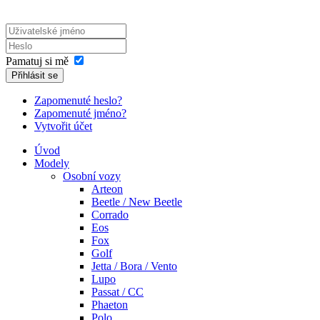
Pamatuj si mě
Přihlásit se
Zapomenuté heslo?
Zapomenuté jméno?
Vytvořit účet
Úvod
Modely
Osobní vozy
Arteon
Beetle / New Beetle
Corrado
Eos
Fox
Golf
Jetta / Bora / Vento
Lupo
Passat / CC
Phaeton
Polo