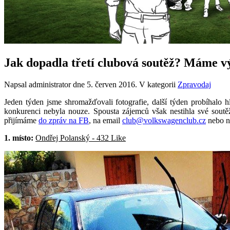
Jak dopadla třetí clubová soutěž? Máme v
Napsal administrator dne
5. červen 2016
. V kategorii
Zpravodaj
Jeden týden jsme shromažďovali fotografie, další týden probíhalo 
konkurenci nebyla nouze. Spousta zájemců však nestihla své soutěž
přijímáme
do zpráv na FB
, na email
club@volkswagenclub.cz
nebo na
1. místo:
Ondřej Polanský - 432 Like