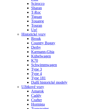
Scirocco
Sharan
T-Roc
Tiguan
Touareg
Touran
Up!
Historické vozy
Brouk
Country Buggy
Derby
Karmann-Ghia
Kübelwagen
K70
Schwimmwagen
Type 3
Type 4
Type 181
Další historické modely
Užitkové vozy
Amarok
Caddy
Crafter
Hormiga
Transporter