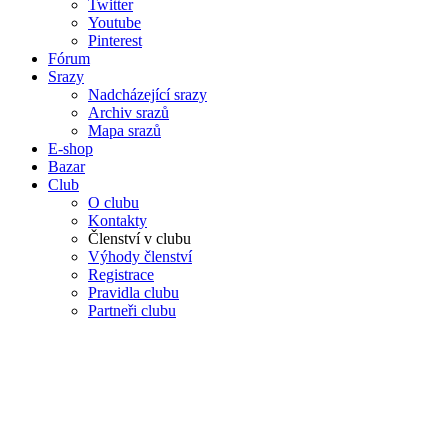
Twitter
Youtube
Pinterest
Fórum
Srazy
Nadcházející srazy
Archiv srazů
Mapa srazů
E-shop
Bazar
Club
O clubu
Kontakty
Členství v clubu
Výhody členství
Registrace
Pravidla clubu
Partneři clubu