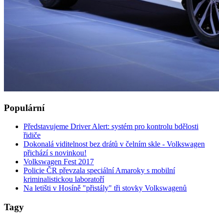
Populární
Představujeme Driver Alert: systém pro kontrolu bdělosti
řidiče
Dokonalá viditelnost bez drátů v čelním skle - Volkswagen
přichází s novinkou!
Volkswagen Fest 2017
Policie ČR převzala speciální Amaroky s mobilní
kriminalistickou laboratoří
Na letišti v Hosíně "přistály" tři stovky Volkswagenů
Tagy