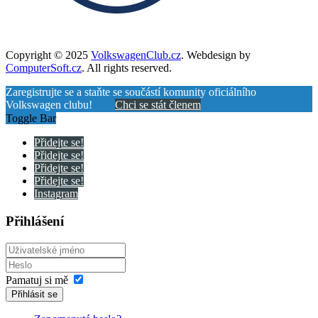
Copyright © 2025
VolkswagenClub.cz
. Webdesign by
ComputerSoft.cz
. All rights reserved.
Zaregistrujte se a staňte se součástí komunity oficiálního
Volkswagen clubu!
Chci se stát členem
Toggle Bar
Přidejte se!
Přidejte se!
Přidejte se!
Přidejte se!
Instagram
Přihlášení
Pamatuj si mě
Přihlásit se