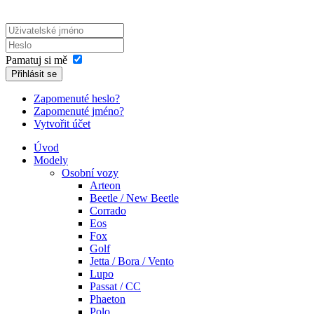
Pamatuj si mě
Přihlásit se
Zapomenuté heslo?
Zapomenuté jméno?
Vytvořit účet
Úvod
Modely
Osobní vozy
Arteon
Beetle / New Beetle
Corrado
Eos
Fox
Golf
Jetta / Bora / Vento
Lupo
Passat / CC
Phaeton
Polo