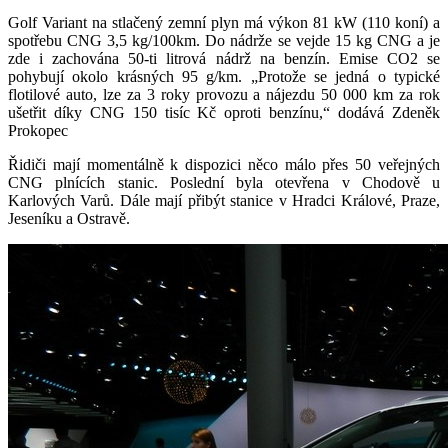
Golf Variant na stlačený zemní plyn má výkon 81 kW (110 koní) a
spotřebu CNG 3,5 kg/100km. Do nádrže se vejde 15 kg CNG a je
zde i zachována 50-ti litrová nádrž na benzín. Emise CO2 se
pohybují okolo krásných 95 g/km. „Protože se jedná o typické
flotilové auto, lze za 3 roky provozu a nájezdu 50 000 km za rok
ušetřit díky CNG 150 tisíc Kč oproti benzínu,“ dodává Zdeněk
Prokopec
Řidiči mají momentálně k dispozici něco málo přes 50 veřejných
CNG plnících stanic. Poslední byla otevřena v Chodově u
Karlových Varů. Dále mají přibýt stanice v Hradci Králové, Praze,
Jeseníku a Ostravě.