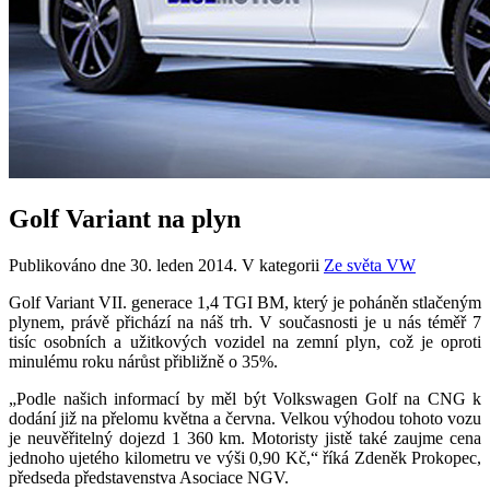
Golf Variant na plyn
Publikováno dne
30. leden 2014
. V kategorii
Ze světa VW
Golf Variant VII. generace 1,4 TGI BM, který je poháněn stlačeným
plynem, právě přichází na náš trh. V současnosti je u nás téměř 7
tisíc osobních a užitkových vozidel na zemní plyn, což je oproti
minulému roku nárůst přibližně o 35%.
„Podle našich informací by měl být Volkswagen Golf na CNG k
dodání již na přelomu května a června. Velkou výhodou tohoto vozu
je neuvěřitelný dojezd 1 360 km. Motoristy jistě také zaujme cena
jednoho ujetého kilometru ve výši 0,90 Kč,“ říká Zdeněk Prokopec,
předseda představenstva Asociace NGV.