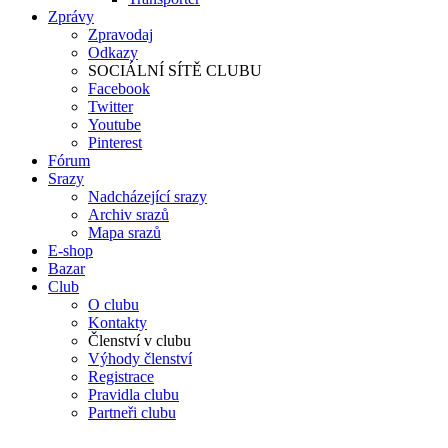
Zprávy
Zpravodaj
Odkazy
SOCIÁLNÍ SÍTĚ CLUBU
Facebook
Twitter
Youtube
Pinterest
Fórum
Srazy
Nadcházející srazy
Archiv srazů
Mapa srazů
E-shop
Bazar
Club
O clubu
Kontakty
Členství v clubu
Výhody členství
Registrace
Pravidla clubu
Partneři clubu