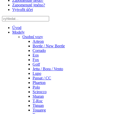
Zapomenuté heslo?
Zapomenuté jméno?
Vytvořit účet
Úvod
Modely
Osobní vozy
Arteon
Beetle / New Beetle
Corrado
Eos
Fox
Golf
Jetta / Bora / Vento
Lupo
Passat / CC
Phaeton
Polo
Scirocco
Sharan
T-Roc
Tiguan
Touareg