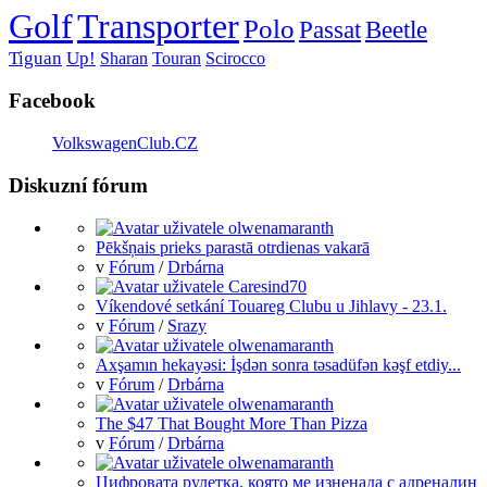
Golf
Transporter
Polo
Passat
Beetle
Tiguan
Up!
Sharan
Touran
Scirocco
Facebook
VolkswagenClub.CZ
Diskuzní fórum
Pēkšņais prieks parastā otrdienas vakarā
v
Fórum
/
Drbárna
Víkendové setkání Touareg Clubu u Jihlavy - 23.1.
v
Fórum
/
Srazy
Axşamın hekayəsi: İşdən sonra təsadüfən kəşf etdiy...
v
Fórum
/
Drbárna
The $47 That Bought More Than Pizza
v
Fórum
/
Drbárna
Цифровата рулетка, която ме изненада с адреналин