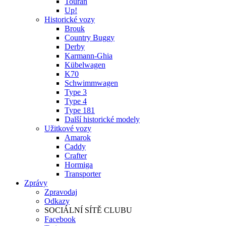
Touran
Up!
Historické vozy
Brouk
Country Buggy
Derby
Karmann-Ghia
Kübelwagen
K70
Schwimmwagen
Type 3
Type 4
Type 181
Další historické modely
Užitkové vozy
Amarok
Caddy
Crafter
Hormiga
Transporter
Zprávy
Zpravodaj
Odkazy
SOCIÁLNÍ SÍTĚ CLUBU
Facebook