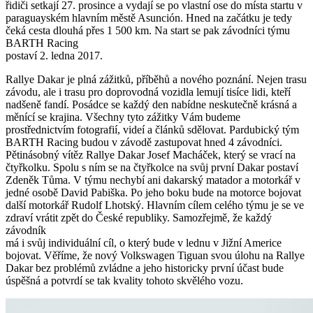
řidiči setkají 27. prosince a vydají se po vlastní ose do místa startu v
paraguayském hlavním městě Asunción. Hned na začátku je tedy
čeká cesta dlouhá přes 1 500 km. Na start se pak závodníci týmu
BARTH Racing
postaví 2. ledna 2017.
Rallye Dakar je plná zážitků, příběhů a nového poznání. Nejen trasu
závodu, ale i trasu pro doprovodná vozidla lemují tisíce lidi, kteří
nadšeně fandí. Posádce se každý den nabídne neskutečně krásná a
měnící se krajina. Všechny tyto zážitky Vám budeme
prostřednictvím fotografií, videí a článků sdělovat. Pardubický tým
BARTH Racing budou v závodě zastupovat hned 4 závodníci.
Pětinásobný vítěz Rallye Dakar Josef Macháček, který se vrací na
čtyřkolku. Spolu s ním se na čtyřkolce na svůj první Dakar postaví
Zdeněk Tůma. V týmu nechybí ani dakarský matador a motorkář v
jedné osobě David Pabiška. Po jeho boku bude na motorce bojovat
další motorkář Rudolf Lhotský. Hlavním cílem celého týmu je se ve
zdraví vrátit zpět do České republiky. Samozřejmě, že každý
závodník
má i svůj individuální cíl, o který bude v lednu v Jižní Americe
bojovat. Věříme, že nový Volkswagen Tiguan svou úlohu na Rallye
Dakar bez problémů zvládne a jeho historicky první účast bude
úspěšná a potvrdí se tak kvality tohoto skvělého vozu.