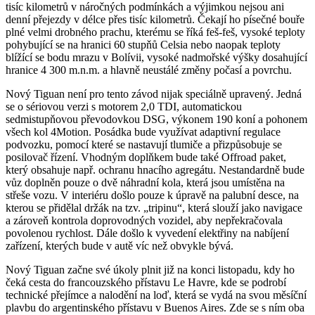
tisíc kilometrů v náročných podmínkách a výjimkou nejsou ani
denní přejezdy v délce přes tisíc kilometrů. Čekají ho písečné bouře
plné velmi drobného prachu, kterému se říká feš-feš, vysoké teploty
pohybující se na hranici 60 stupňů Celsia nebo naopak teploty
blížící se bodu mrazu v Bolívii, vysoké nadmořské výšky dosahující
hranice 4 300 m.n.m. a hlavně neustálé změny počasí a povrchu.
Nový Tiguan není pro tento závod nijak speciálně upravený. Jedná
se o sériovou verzi s motorem 2,0 TDI, automatickou
sedmistupňovou převodovkou DSG, výkonem 190 koní a pohonem
všech kol 4Motion. Posádka bude využívat adaptivní regulace
podvozku, pomocí které se nastavují tlumiče a přizpůsobuje se
posilovač řízení. Vhodným doplňkem bude také Offroad paket,
který obsahuje např. ochranu hnacího agregátu. Nestandardně bude
vůz doplněn pouze o dvě náhradní kola, která jsou umístěna na
střeše vozu. V interiéru došlo pouze k úpravě na palubní desce, na
kterou se přidělal držák na tzv. „tripinu“, která slouží jako navigace
a zároveň kontrola doprovodných vozidel, aby nepřekračovala
povolenou rychlost. Dále došlo k vyvedení elektřiny na nabíjení
zařízení, kterých bude v autě víc než obvykle bývá.
Nový Tiguan začne své úkoly plnit již na konci listopadu, kdy ho
čeká cesta do francouzského přístavu Le Havre, kde se podrobí
technické přejímce a nalodění na loď, která se vydá na svou měsíční
plavbu do argentinského přístavu v Buenos Aires. Zde se s ním oba