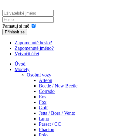
Pamatuj si mě
Přihlásit se
Zapomenuté heslo?
Zapomenuté jméno?
Vytvořit účet
Úvod
Modely
Osobní vozy
Arteon
Beetle / New Beetle
Corrado
Eos
Fox
Golf
Jetta / Bora / Vento
Lupo
Passat / CC
Phaeton
Polo