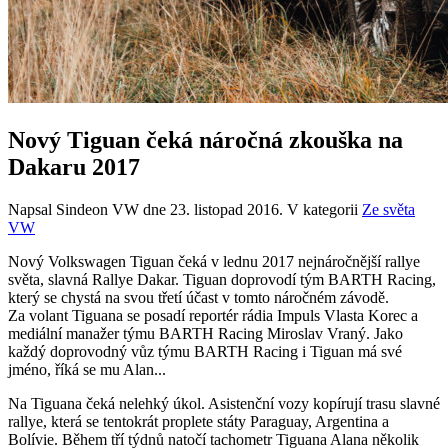
Nový Tiguan čeká náročná zkouška na
Dakaru 2017
Napsal Sindeon VW dne
23. listopad 2016
. V kategorii
Ze světa
VW
Nový Volkswagen Tiguan čeká v lednu 2017 nejnáročnější rallye
světa, slavná Rallye Dakar. Tiguan doprovodí tým BARTH Racing,
který se chystá na svou třetí účast v tomto náročném závodě.
Za volant Tiguana se posadí reportér rádia Impuls Vlasta Korec a
mediální manažer týmu BARTH Racing Miroslav Vraný. Jako
každý doprovodný vůz týmu BARTH Racing i Tiguan má své
jméno, říká se mu Alan...
Na Tiguana čeká nelehký úkol. Asistenční vozy kopírují trasu slavné
rallye, která se tentokrát proplete státy Paraguay, Argentina a
Bolívie. Během tří týdnů natočí tachometr Tiguana Alana několik