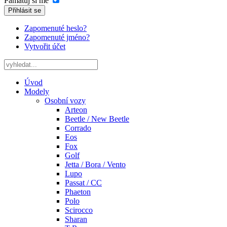
Pamatuj si mě
Přihlásit se
Zapomenuté heslo?
Zapomenuté jméno?
Vytvořit účet
Úvod
Modely
Osobní vozy
Arteon
Beetle / New Beetle
Corrado
Eos
Fox
Golf
Jetta / Bora / Vento
Lupo
Passat / CC
Phaeton
Polo
Scirocco
Sharan