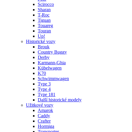
Scirocco
Sharan
T-Roc
Tiguan
Touareg
Touran
Up!
Historické vozy
Brouk
Country Buggy
Derby
Karmann-Ghia
Kübelwagen
K70
Schwimmwagen
Type 3
Type 4
Type 181
Další historické modely
Užitkové vozy
Amarok
Caddy
Crafter
Hormiga
Transporter