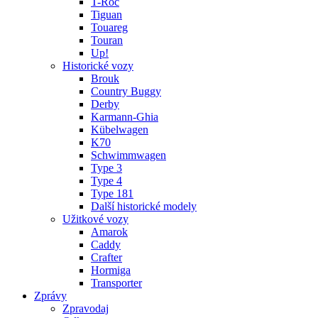
T-Roc
Tiguan
Touareg
Touran
Up!
Historické vozy
Brouk
Country Buggy
Derby
Karmann-Ghia
Kübelwagen
K70
Schwimmwagen
Type 3
Type 4
Type 181
Další historické modely
Užitkové vozy
Amarok
Caddy
Crafter
Hormiga
Transporter
Zprávy
Zpravodaj