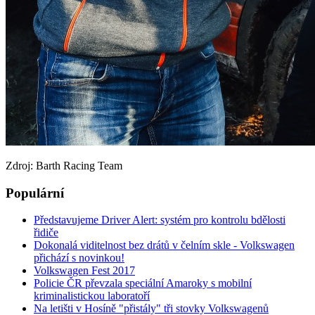
Zdroj: Barth Racing Team
Populární
Představujeme Driver Alert: systém pro kontrolu bdělosti
řidiče
Dokonalá viditelnost bez drátů v čelním skle - Volkswagen
přichází s novinkou!
Volkswagen Fest 2017
Policie ČR převzala speciální Amaroky s mobilní
kriminalistickou laboratoří
Na letišti v Hosíně "přistály" tři stovky Volkswagenů