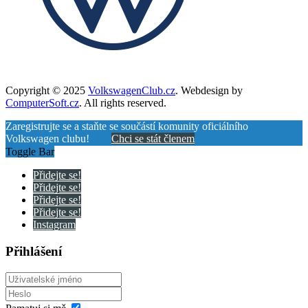
Copyright © 2025
VolkswagenClub.cz
. Webdesign by
ComputerSoft.cz
. All rights reserved.
Zaregistrujte se a staňte se součástí komunity oficiálního
Volkswagen clubu!
Chci se stát členem
Toggle Bar
Přidejte se!
Přidejte se!
Přidejte se!
Přidejte se!
Instagram
Přihlášení