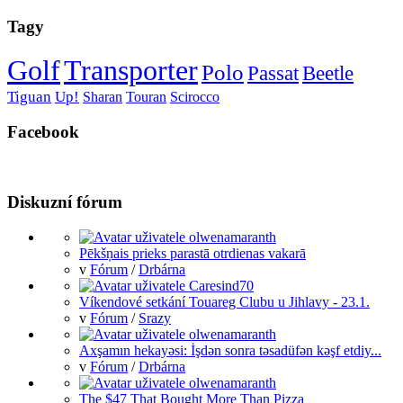
Tagy
Golf
Transporter
Polo
Passat
Beetle
Tiguan
Up!
Sharan
Touran
Scirocco
Facebook
Diskuzní fórum
Pēkšņais prieks parastā otrdienas vakarā
v
Fórum
/
Drbárna
Víkendové setkání Touareg Clubu u Jihlavy - 23.1.
v
Fórum
/
Srazy
Axşamın hekayəsi: İşdən sonra təsadüfən kəşf etdiy...
v
Fórum
/
Drbárna
The $47 That Bought More Than Pizza