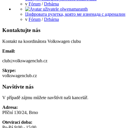
v
Fórum
/
Drbárna
Цифровата рулетка, която ме изненада с адреналин
v
Fórum
/
Drbárna
Kontaktujte nás
Kontakt na koordinátora Volkswagen clubu
Email:
club
volkswagenclub.cz
Skype:
volkswagenclub.cz
Navštivte nás
V případě zájmu můžete navštívit naši kancelář.
Adresa:
Příční 130/24, Brno
Otevírací doba:
Po-Pá 9:00 - 15:00