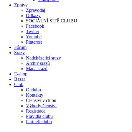
Zprávy
Zpravodaj
Odkazy
SOCIÁLNÍ SÍTĚ CLUBU
Facebook
Twitter
Youtube
Pinterest
Fórum
Srazy
Nadcházející srazy
Archiv srazů
Mapa srazů
E-shop
Bazar
Club
O clubu
Kontakty
Členství v clubu
Výhody členství
Registrace
Pravidla clubu
Partneři clubu