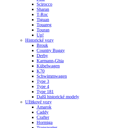
Scirocco
Sharan
T-Roc
Tiguan
Touareg
Touran
Up!
Historické vozy
Brouk
Country Buggy
Derby
Karmann-Ghia
Kübelwagen
K70
Schwimmwagen
Type 3
Type 4
Type 181
Další historické modely
Užitkové vozy
Amarok
Caddy
Crafter
Hormiga
Transporter