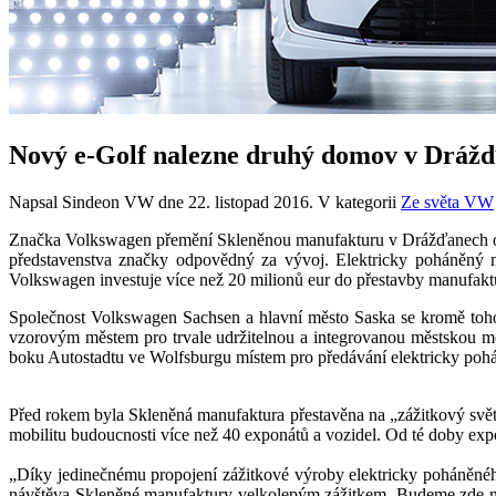
Nový e-Golf nalezne druhý domov v Dráž
Napsal Sindeon VW dne
22. listopad 2016
. V kategorii
Ze světa VW
Značka Volkswagen přemění Skleněnou manufakturu v Drážďanech opě
představenstva značky odpovědný za vývoj. Elektricky poháněný
Volkswagen investuje více než 20 milionů eur do přestavby manufaktu
Společnost Volkswagen Sachsen a hlavní město Saska se kromě toho 
vzorovým městem pro trvale udržitelnou a integrovanou městskou
boku Autostadtu ve Wolfsburgu místem pro předávání elektricky p
Před rokem byla Skleněná manufaktura přestavěna na „zážitkový svět 
mobilitu budoucnosti více než 40 exponátů a vozidel. Od té doby exp
„Díky jedinečnému propojení zážitkové výroby elektricky poháněnéh
návštěva Skleněné manufaktury velkolepým zážitkem. Budeme zde na