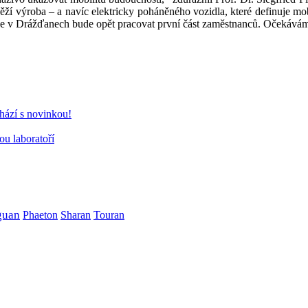
ěží výroba – a navíc elektricky poháněného vozidla, které definuje mo
e v Drážďanech bude opět pracovat první část zaměstnanců. Očekáváme,
chází s novinkou!
ou laboratoří
guan
Phaeton
Sharan
Touran