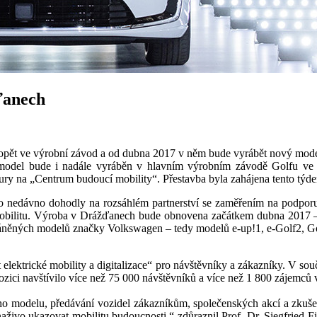
ďanech
t ve výrobní závod a od dubna 2017 v něm bude vyrábět nový model 
 model bude i nadále vyráběn v hlavním výrobním závodě Golfu ve
ry na „Centrum budoucí mobility“. Přestavba byla zahájena tento týden
nedávno dohodly na rozsáhlém partnerství se zaměřením na podporu e
 mobilitu. Výroba v Drážďanech bude obnovena začátkem dubna 2017 
oháněných modelů značky Volkswagen – tedy modelů e-up!1, e-Golf2,
elektrické mobility a digitalizace“ pro návštěvníky a zákazníky. V s
ozici navštívilo více než 75 000 návštěvníků a více než 1 800 zájemců
o modelu, předávání vozidel zákazníkům, společenských akcí a zkušeb
živo ukazovat mobilitu budoucnosti,“ zdůraznil Prof. Dr. Siegfried