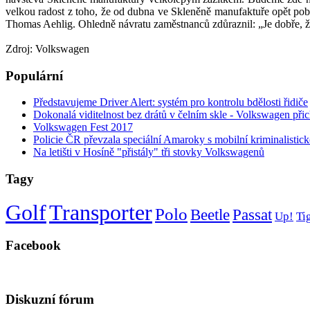
velkou radost z toho, že od dubna ve Skleněně manufaktuře opět pob
Thomas Aehlig. Ohledně návratu zaměstnanců zdůraznil: „Je dobře, ž
Zdroj: Volkswagen
Populární
Představujeme Driver Alert: systém pro kontrolu bdělosti řidiče
Dokonalá viditelnost bez drátů v čelním skle - Volkswagen při
Volkswagen Fest 2017
Policie ČR převzala speciální Amaroky s mobilní kriminalistick
Na letišti v Hosíně "přistály" tři stovky Volkswagenů
Tagy
Golf
Transporter
Polo
Beetle
Passat
Up!
Ti
Facebook
Diskuzní fórum