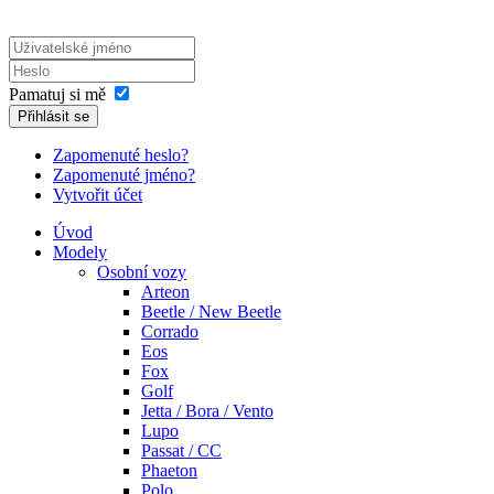
Pamatuj si mě
Přihlásit se
Zapomenuté heslo?
Zapomenuté jméno?
Vytvořit účet
Úvod
Modely
Osobní vozy
Arteon
Beetle / New Beetle
Corrado
Eos
Fox
Golf
Jetta / Bora / Vento
Lupo
Passat / CC
Phaeton
Polo