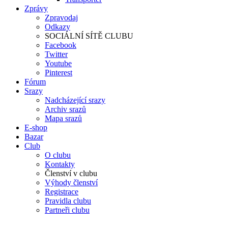
Zprávy
Zpravodaj
Odkazy
SOCIÁLNÍ SÍTĚ CLUBU
Facebook
Twitter
Youtube
Pinterest
Fórum
Srazy
Nadcházející srazy
Archiv srazů
Mapa srazů
E-shop
Bazar
Club
O clubu
Kontakty
Členství v clubu
Výhody členství
Registrace
Pravidla clubu
Partneři clubu