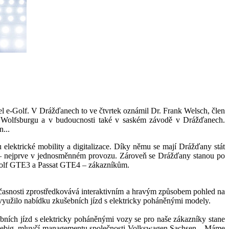
e-Golf. V Drážďanech to ve čtvrtek oznámil Dr. Frank Welsch, člen
 Wolfsburgu a v budoucnosti také v saském závodě v Drážďanech.
...
lektrické mobility a digitalizace. Díky němu se mají Drážďany stát
– nejprve v jednosměnném provozu. Zároveň se Drážďany stanou po
 Golf GTE3 a Passat GTE4 – zákazníkům.
oučasnosti zprostředkovává interaktivním a hravým způsobem pohled na
 využilo nabídku zkušebních jízd s elektricky poháněnými modely.
ních jízd s elektricky poháněnými vozy se pro naše zákazníky stane
 Fiebig, mluvčí managementu společnosti Volkswagen Sachsen. „Máme