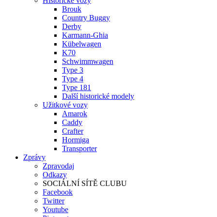
Historické vozy
Brouk
Country Buggy
Derby
Karmann-Ghia
Kübelwagen
K70
Schwimmwagen
Type 3
Type 4
Type 181
Další historické modely
Užitkové vozy
Amarok
Caddy
Crafter
Hormiga
Transporter
Zprávy
Zpravodaj
Odkazy
SOCIÁLNÍ SÍTĚ CLUBU
Facebook
Twitter
Youtube