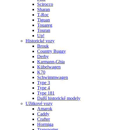
Scirocco
Sharan
T-Roc
Tiguan
Touareg
Touran
Up!
Historické vozy
Brouk
Country Buggy
Derby
Karmann-Ghia
Kübelwagen
K70
Schwimmwagen
Type 3
Type 4
Type 181
Další historické modely
Užitkové vozy
Amarok
Caddy
Crafter
Hormiga
Transporter