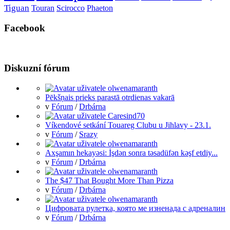
Tiguan
Touran
Scirocco
Phaeton
Facebook
Diskuzní fórum
Pēkšņais prieks parastā otrdienas vakarā
v
Fórum
/
Drbárna
Víkendové setkání Touareg Clubu u Jihlavy - 23.1.
v
Fórum
/
Srazy
Axşamın hekayəsi: İşdən sonra təsadüfən kəşf etdiy...
v
Fórum
/
Drbárna
The $47 That Bought More Than Pizza
v
Fórum
/
Drbárna
Цифровата рулетка, която ме изненада с адреналин
v
Fórum
/
Drbárna