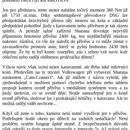
pohonem všech čtyř kol 4MOTION.
Jen pro představu, tento motor nabídne točivý moment 380 Nm již
při 1750 ot./min. Díky sedmistupňové převodovce DSG lze
předpokládat bezchybný přenos síly motoru na kola a základní
předpoklad pohodlné jízdy s karavanem nebo přívěsem je tak rázem
splněn. A protože tažné zařízení Sharana dovoluje nejvyšší
přípustnou hmotnost přívěsu 2400 kg, tou nejdůležitější otázkou
nakonec zůstává, co vše lze naložit do přívěsu a co může zůstat v
zavazadlovém prostoru auta, který se pyšní hodnotou 2430 litrů
objemu. Že by to byl konec rozepřím, zda s sebou vzít navíc kufr
oblečení nebo raději oblíbenou prolézačku dětem?
Výkon navíc však ocení nejen karavanisté, ale třeba také milovníci
koní. Především na ty myslel Volkswagen při vybavení Sharana
asistentem „Cam-Connect“. Jak již můžete z názvu vytušit, jde
zjednodušeně o možnost pomocí chytrého telefonu nebo tabletu
propojit kameru uvnitř přívěsu s mediálním systémem vozu a za
jízdy sledovat, co se uvnitř děje. Nejde samozřejmě jen o koně
uvnitř přívěsu, sledovat lze i poskakující hrníčky v karavanu. Ale to
možná raději vidět nechcete...
Když už jsme u toho, kameru není nutné využívat jen v přívěsu.
Potřebujete hodit okem po dětech na zadních sedačkách? Není
problém, systém funguje úplně stejně. Z bezpečnostních důvodů
však odesílá za jízdy pouze fotografie v intervalu 5s. Až pokud vůz