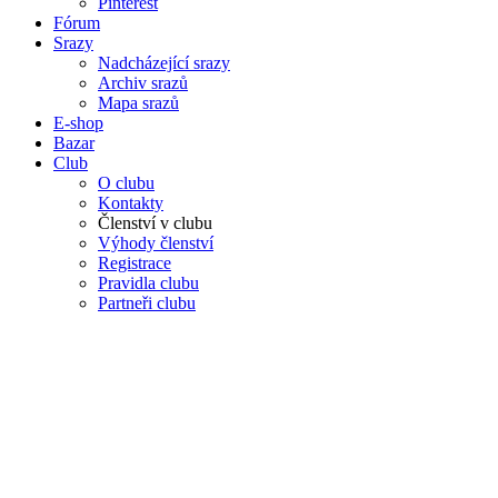
Pinterest
Fórum
Srazy
Nadcházející srazy
Archiv srazů
Mapa srazů
E-shop
Bazar
Club
O clubu
Kontakty
Členství v clubu
Výhody členství
Registrace
Pravidla clubu
Partneři clubu