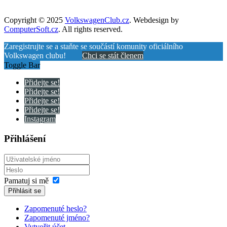
Copyright © 2025
VolkswagenClub.cz
. Webdesign by
ComputerSoft.cz
. All rights reserved.
Zaregistrujte se a staňte se součástí komunity oficiálního
Volkswagen clubu!
Chci se stát členem
Toggle Bar
Přidejte se!
Přidejte se!
Přidejte se!
Přidejte se!
Instagram
Přihlášení
Pamatuj si mě
Přihlásit se
Zapomenuté heslo?
Zapomenuté jméno?
Vytvořit účet