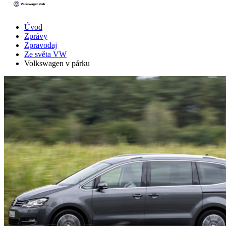
Úvod
Zprávy
Zpravodaj
Ze světa VW
Volkswagen v párku