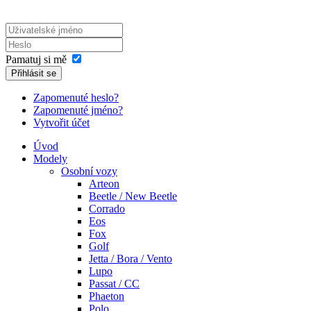
Pamatuj si mě
Přihlásit se
Zapomenuté heslo?
Zapomenuté jméno?
Vytvořit účet
Úvod
Modely
Osobní vozy
Arteon
Beetle / New Beetle
Corrado
Eos
Fox
Golf
Jetta / Bora / Vento
Lupo
Passat / CC
Phaeton
Polo