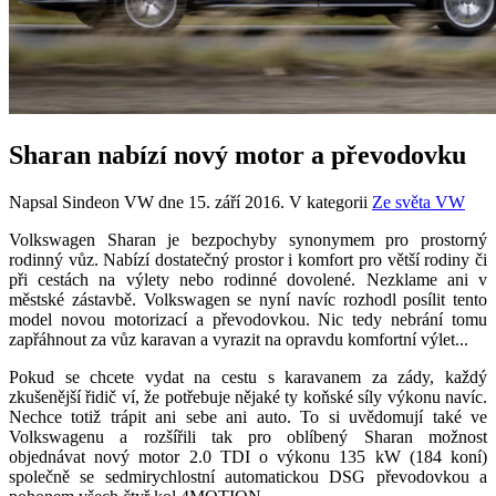
Sharan nabízí nový motor a převodovku
Napsal Sindeon VW dne
15. září 2016
. V kategorii
Ze světa VW
Volkswagen Sharan je bezpochyby synonymem pro prostorný
rodinný vůz. Nabízí dostatečný prostor i komfort pro větší rodiny či
při cestách na výlety nebo rodinné dovolené. Nezklame ani v
městské zástavbě. Volkswagen se nyní navíc rozhodl posílit tento
model novou motorizací a převodovkou. Nic tedy nebrání tomu
zapřáhnout za vůz karavan a vyrazit na opravdu komfortní výlet...
Pokud se chcete vydat na cestu s karavanem za zády, každý
zkušenější řidič ví, že potřebuje nějaké ty koňské síly výkonu navíc.
Nechce totiž trápit ani sebe ani auto. To si uvědomují také ve
Volkswagenu a rozšířili tak pro oblíbený Sharan možnost
objednávat nový motor 2.0 TDI o výkonu 135 kW (184 koní)
společně se sedmirychlostní automatickou DSG převodovkou a