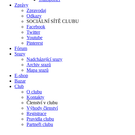
Zprávy
Zpravodaj
Odkazy
SOCIÁLNÍ SÍTĚ CLUBU
Facebook
Twitter
Youtube
Pinterest
Fórum
Srazy
Nadcházející srazy
Archiv srazů
Mapa srazů
E-shop
Bazar
Club
O clubu
Kontakty
Členství v clubu
Výhody členství
Registrace
Pravidla clubu
Partneři clubu