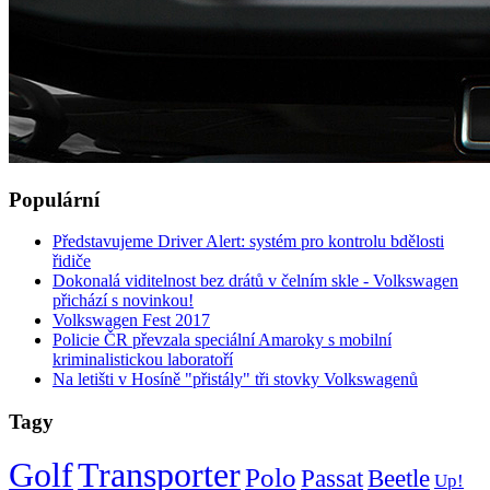
Populární
Představujeme Driver Alert: systém pro kontrolu bdělosti
řidiče
Dokonalá viditelnost bez drátů v čelním skle - Volkswagen
přichází s novinkou!
Volkswagen Fest 2017
Policie ČR převzala speciální Amaroky s mobilní
kriminalistickou laboratoří
Na letišti v Hosíně "přistály" tři stovky Volkswagenů
Tagy
Golf
Transporter
Polo
Passat
Beetle
Up!