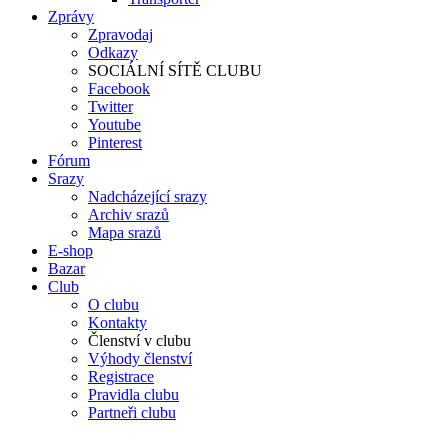
Zprávy
Zpravodaj
Odkazy
SOCIÁLNÍ SÍTĚ CLUBU
Facebook
Twitter
Youtube
Pinterest
Fórum
Srazy
Nadcházející srazy
Archiv srazů
Mapa srazů
E-shop
Bazar
Club
O clubu
Kontakty
Členství v clubu
Výhody členství
Registrace
Pravidla clubu
Partneři clubu