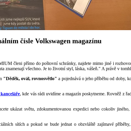
tuálním čísle Volkswagen magazínu
IUM členi přímo do poštovní schránky, najdete mimo jiné i rozhovor 
ta znamenají všechno. Je to životní styl, láska, vášeň." A právě v tomh
em
"Děděk, ovál, rovnosvětlo
"
a pojednává o jeho příběhu od doby, k
 kanceláře
, kde vás rádi uvidíme a magazín poskytneme. Rovněž z řad
chcete ukázat světu, zdokumentovanou expedici nebo cokoliv jiného
ciálních sítích a pokud se bude jednat o obzvláště zajímavé příběhy