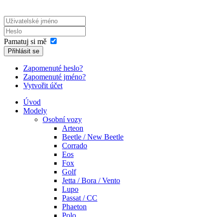
Pamatuj si mě
Přihlásit se
Zapomenuté heslo?
Zapomenuté jméno?
Vytvořit účet
Úvod
Modely
Osobní vozy
Arteon
Beetle / New Beetle
Corrado
Eos
Fox
Golf
Jetta / Bora / Vento
Lupo
Passat / CC
Phaeton
Polo