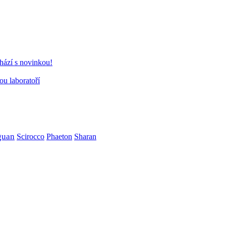
chází s novinkou!
ou laboratoří
guan
Scirocco
Phaeton
Sharan