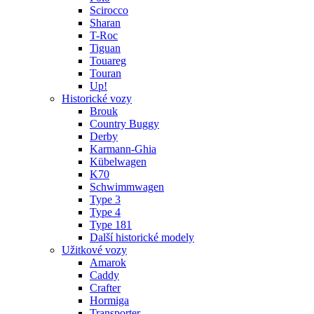
Scirocco
Sharan
T-Roc
Tiguan
Touareg
Touran
Up!
Historické vozy
Brouk
Country Buggy
Derby
Karmann-Ghia
Kübelwagen
K70
Schwimmwagen
Type 3
Type 4
Type 181
Další historické modely
Užitkové vozy
Amarok
Caddy
Crafter
Hormiga
Transporter