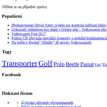
Těšíme se na případné zprávy.
Populární
Představujeme Driver Alert: systém pro kontrolu bdělosti řidiče
Dokonalá viditelnost bez drátů v čelním skle - Volkswagen při
Volkswagen Fest 2017
Policie ČR převzala speciální Amaroky s mobilní kriminalistick
Na letišti v Hosíně "přistály" tři stovky Volkswagenů
Tagy
Transporter
Golf
Polo
Beetle
Passat
Up!
Ti
Facebook
Diskuzní fórum
Pēkšņais prieks parastā otrdienas vakarā