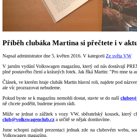
Příběh clubáka Martina si přečtete i v ak
Napsal administrator dne
5. květen 2016
. V kategorii
Ze světa VW
V jarním vydání Volkswagen magazínu, který od nás dostávají PREM
plné poutavého čtení a krásných fotek. Jak říká Martin: "Pro mne ta au
Článek, ve kterém hraje clubák Martin hlavní roli, najdete pod názv
ale víc
prozrazovat nebudeme.
Pokud byste se k magazínu nemohli dostat, stavte se do naší
clubové
ně chcete podělit, budeme jenom rádi.
Může se jednat o zážitek s vozy VW, sběratelský kousek, který 
club@volkswagenclub.cz
a určitě se nějak domluvíme.
Jsme schopni zajistit prezentaci jednak zde na clubovém webu, so
Volkswagen magazínu.