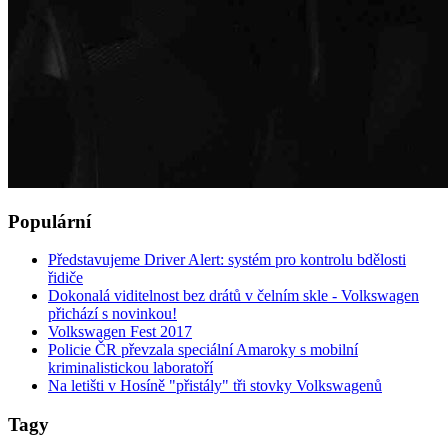
Populární
Představujeme Driver Alert: systém pro kontrolu bdělosti
řidiče
Dokonalá viditelnost bez drátů v čelním skle - Volkswagen
přichází s novinkou!
Volkswagen Fest 2017
Policie ČR převzala speciální Amaroky s mobilní
kriminalistickou laboratoří
Na letišti v Hosíně "přistály" tři stovky Volkswagenů
Tagy