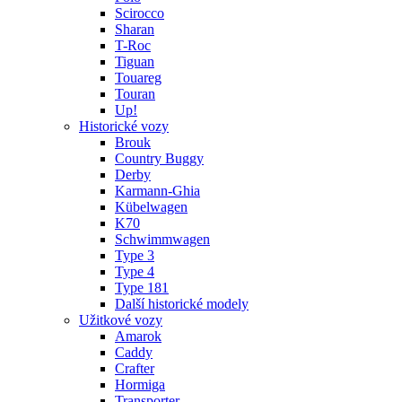
Scirocco
Sharan
T-Roc
Tiguan
Touareg
Touran
Up!
Historické vozy
Brouk
Country Buggy
Derby
Karmann-Ghia
Kübelwagen
K70
Schwimmwagen
Type 3
Type 4
Type 181
Další historické modely
Užitkové vozy
Amarok
Caddy
Crafter
Hormiga
Transporter