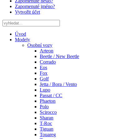
Zapomenuté heslo?
Zapomenuté jméno?
Vytvořit účet
Úvod
Modely
Osobní vozy
Arteon
Beetle / New Beetle
Corrado
Eos
Fox
Golf
Jetta / Bora / Vento
Lupo
Passat / CC
Phaeton
Polo
Scirocco
Sharan
T-Roc
Tiguan
Touareg