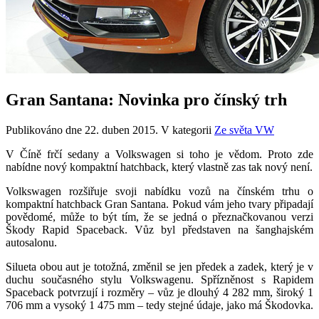
Gran Santana: Novinka pro čínský trh
Publikováno dne
22. duben 2015
. V kategorii
Ze světa VW
V Číně frčí sedany a Volkswagen si toho je vědom. Proto zde
nabídne nový kompaktní hatchback, který vlastně zas tak nový není.
Volkswagen rozšiřuje svoji nabídku vozů na čínském trhu o
kompaktní hatchback Gran Santana. Pokud vám jeho tvary připadají
povědomé, může to být tím, že se jedná o přeznačkovanou verzi
Škody Rapid Spaceback. Vůz byl představen na šanghajském
autosalonu.
Silueta obou aut je totožná, změnil se jen předek a zadek, který je v
duchu současného stylu Volkswagenu. Spřízněnost s Rapidem
Spaceback potvrzují i rozměry – vůz je dlouhý 4 282 mm, široký 1
706 mm a vysoký 1 475 mm – tedy stejné údaje, jako má Škodovka.