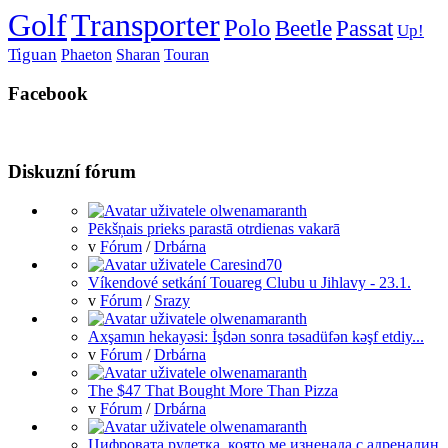
Golf
Transporter
Polo
Beetle
Passat
Up!
Tiguan
Phaeton
Sharan
Touran
Facebook
Diskuzní fórum
Pēkšņais prieks parastā otrdienas vakarā
v
Fórum
/
Drbárna
Víkendové setkání Touareg Clubu u Jihlavy - 23.1.
v
Fórum
/
Srazy
Axşamın hekayəsi: İşdən sonra təsadüfən kəşf etdiy...
v
Fórum
/
Drbárna
The $47 That Bought More Than Pizza
v
Fórum
/
Drbárna
Цифровата рулетка, която ме изненада с адреналин