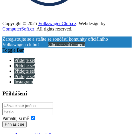
Copyright © 2025
VolkswagenClub.cz
. Webdesign by
ComputerSoft.cz
. All rights reserved.
Zaregistrujte se a staňte se součástí komunity oficiálního
Volkswagen clubu!
Chci se stát členem
Toggle Bar
Přidejte se!
Přidejte se!
Přidejte se!
Přidejte se!
Instagram
Přihlášení
Pamatuj si mě
Přihlásit se