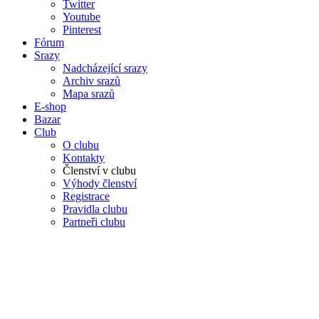
Twitter
Youtube
Pinterest
Fórum
Srazy
Nadcházející srazy
Archiv srazů
Mapa srazů
E-shop
Bazar
Club
O clubu
Kontakty
Členství v clubu
Výhody členství
Registrace
Pravidla clubu
Partneři clubu