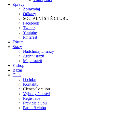
Zprávy
Zpravodaj
Odkazy
SOCIÁLNÍ SÍTĚ CLUBU
Facebook
Twitter
Youtube
Pinterest
Fórum
Srazy
Nadcházející srazy
Archiv srazů
Mapa srazů
E-shop
Bazar
Club
O clubu
Kontakty
Členství v clubu
Výhody členství
Registrace
Pravidla clubu
Partneři clubu