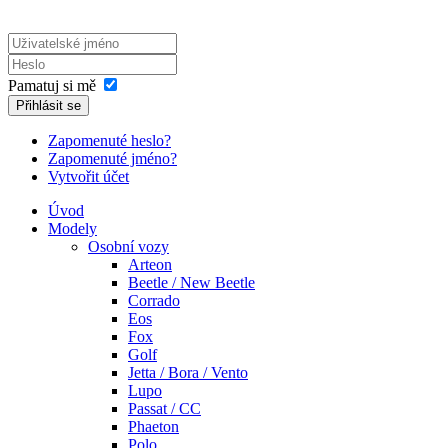
Pamatuj si mě
Přihlásit se
Zapomenuté heslo?
Zapomenuté jméno?
Vytvořit účet
Úvod
Modely
Osobní vozy
Arteon
Beetle / New Beetle
Corrado
Eos
Fox
Golf
Jetta / Bora / Vento
Lupo
Passat / CC
Phaeton
Polo