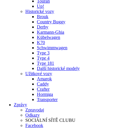
Touran
Up!
Historické vozy
Brouk
Country Buggy
Derby
Karmann-Ghia
Kübelwagen
K70
Schwimmwagen
Type 3
Type 4
Type 181
Další historické modely
Užitkové vozy
Amarok
Caddy
Crafter
Hormiga
Transporter
Zprávy
Zpravodaj
Odkazy
SOCIÁLNÍ SÍTĚ CLUBU
Facebook