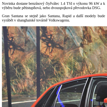
Novinka dostane benzínový čtyřválec 1.4 TSI o výkonu 96 kW a k
výběru bude pětistupňová, nebo dvouspojková převodovka DSG.
Gran Santana se stejně jako Santana, Rapid a další modely bude
vyrábět v shanghaiské továrně Volkswagenu.