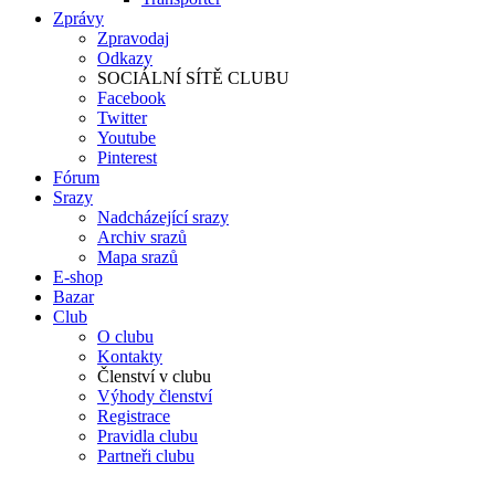
Zprávy
Zpravodaj
Odkazy
SOCIÁLNÍ SÍTĚ CLUBU
Facebook
Twitter
Youtube
Pinterest
Fórum
Srazy
Nadcházející srazy
Archiv srazů
Mapa srazů
E-shop
Bazar
Club
O clubu
Kontakty
Členství v clubu
Výhody členství
Registrace
Pravidla clubu
Partneři clubu