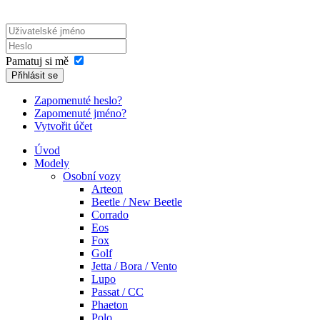
Pamatuj si mě
Přihlásit se
Zapomenuté heslo?
Zapomenuté jméno?
Vytvořit účet
Úvod
Modely
Osobní vozy
Arteon
Beetle / New Beetle
Corrado
Eos
Fox
Golf
Jetta / Bora / Vento
Lupo
Passat / CC
Phaeton
Polo