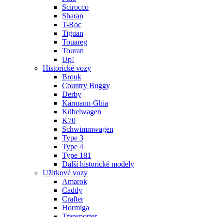
Scirocco
Sharan
T-Roc
Tiguan
Touareg
Touran
Up!
Historické vozy
Brouk
Country Buggy
Derby
Karmann-Ghia
Kübelwagen
K70
Schwimmwagen
Type 3
Type 4
Type 181
Další historické modely
Užitkové vozy
Amarok
Caddy
Crafter
Hormiga
Transporter