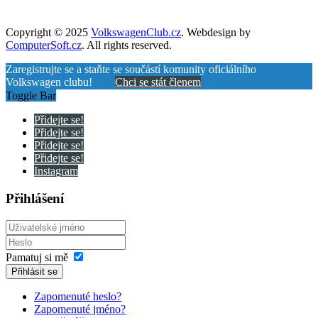
Copyright © 2025
VolkswagenClub.cz
. Webdesign by
ComputerSoft.cz
. All rights reserved.
Zaregistrujte se a staňte se součástí komunity oficiálního
Volkswagen clubu!
Chci se stát členem
Toggle Bar
Přidejte se!
Přidejte se!
Přidejte se!
Přidejte se!
Instagram
Přihlášení
Pamatuj si mě
Přihlásit se
Zapomenuté heslo?
Zapomenuté jméno?