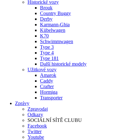
Historické vozy
Brouk
Country Buggy
Derby
Karmann-Ghia
Kübelwagen
K70
Schwimmwagen
Type 3
Type 4
Type 181
Další historické modely
Užitkové vozy
Amarok
Caddy
Crafter
Hormiga
Transporter
Zprávy
Zpravodaj
Odkazy
SOCIÁLNÍ SÍTĚ CLUBU
Facebook
Twitter
Youtube