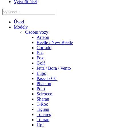
Vytvořit účet
Úvod
Modely
Osobní vozy
Arteon
Beetle / New Beetle
Corrado
Eos
Fox
Golf
Jetta / Bora / Vento
Lupo
Passat / CC
Phaeton
Polo
Scirocco
Sharan
T-Roc
Tiguan
Touareg
Touran
Up!