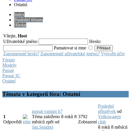
Ostatní
Index
Poslední témata
Hledat
Vítejte,
Host
Uživatelské jméno
Heslo:
Pamatovat si mne
Zapomenuté heslo?
Zapomenuté uživatelské jméno?
Vytvořit účet
Fórum
Modely
Passat
Passat 3C
Ostatní
Témata v kategorii fóra: Ostatní
Poslední
passat variant b7
příspěvek
od
1
Téma založeno 8 roků 8
3792
Volkswagen
Odpovědi
měsíců zpět
od
Zobrazení
club
Jan.Sendrei
8 roků 8 měsíců