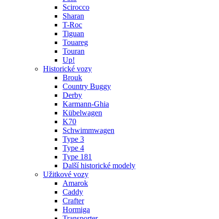
Scirocco
Sharan
T-Roc
Tiguan
Touareg
Touran
Up!
Historické vozy
Brouk
Country Buggy
Derby
Karmann-Ghia
Kübelwagen
K70
Schwimmwagen
Type 3
Type 4
Type 181
Další historické modely
Užitkové vozy
Amarok
Caddy
Crafter
Hormiga
Transporter