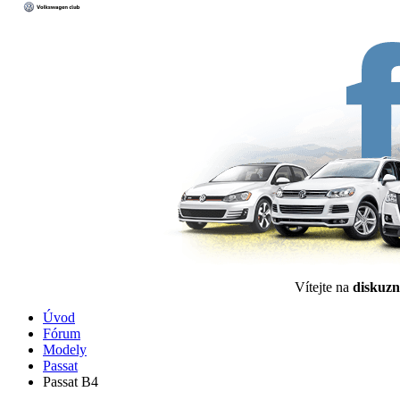
Vítejte na
diskuzn
Úvod
Fórum
Modely
Passat
Passat B4