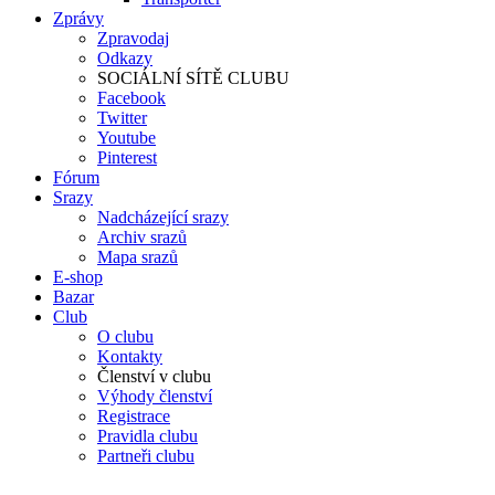
Zprávy
Zpravodaj
Odkazy
SOCIÁLNÍ SÍTĚ CLUBU
Facebook
Twitter
Youtube
Pinterest
Fórum
Srazy
Nadcházející srazy
Archiv srazů
Mapa srazů
E-shop
Bazar
Club
O clubu
Kontakty
Členství v clubu
Výhody členství
Registrace
Pravidla clubu
Partneři clubu