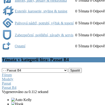
Interiér, páky, pedály & elektronika
0
Témata
0
Odpově
Exteriér, karoserie, styling & tuning
0
Témata
0
Odpově
Palivová nádrž, potrubí, výfuk & topení
0
Témata
0
Odpově
Zabezpečení, pojištění, závady & servis
0
Témata
0
Odpově
Ostatní
0
Témata
0
Odpově
Témata v kategorii fóra: Passat B4
Fórum
Modely
Passat
Passat B4
Vygenerováno za 0.112 sekund