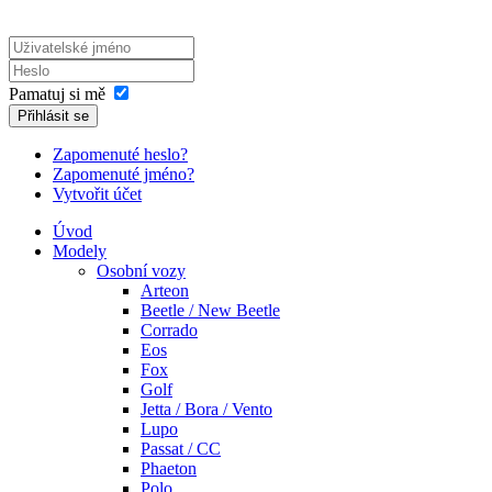
Pamatuj si mě
Přihlásit se
Zapomenuté heslo?
Zapomenuté jméno?
Vytvořit účet
Úvod
Modely
Osobní vozy
Arteon
Beetle / New Beetle
Corrado
Eos
Fox
Golf
Jetta / Bora / Vento
Lupo
Passat / CC
Phaeton
Polo