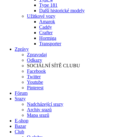
Type 181
Další historické modely
Užitkové vozy
Amarok
Caddy
Crafter
Hormiga
Transporter
Zprávy
Zpravodaj
Odkazy
SOCIÁLNÍ SÍTĚ CLUBU
Facebook
Twitter
Youtube
Pinterest
Fórum
Srazy
Nadcházející srazy
Archiv srazů
Mapa srazů
E-shop
Bazar
Club