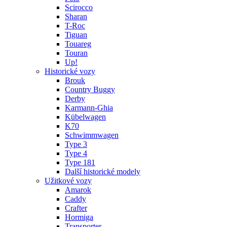
Scirocco
Sharan
T-Roc
Tiguan
Touareg
Touran
Up!
Historické vozy
Brouk
Country Buggy
Derby
Karmann-Ghia
Kübelwagen
K70
Schwimmwagen
Type 3
Type 4
Type 181
Další historické modely
Užitkové vozy
Amarok
Caddy
Crafter
Hormiga
Transporter