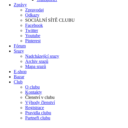
Zprávy
Zpravodaj
Odkazy
SOCIÁLNÍ SÍTĚ CLUBU
Facebook
Twitter
Youtube
Pinterest
Fórum
Srazy
Nadcházející srazy
Archiv srazů
Mapa srazů
E-shop
Bazar
Club
O clubu
Kontakty
Členství v clubu
Výhody členství
Registrace
Pravidla clubu
Partneři clubu