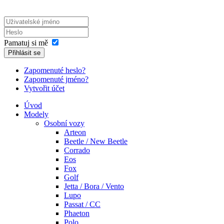
Pamatuj si mě
Přihlásit se
Zapomenuté heslo?
Zapomenuté jméno?
Vytvořit účet
Úvod
Modely
Osobní vozy
Arteon
Beetle / New Beetle
Corrado
Eos
Fox
Golf
Jetta / Bora / Vento
Lupo
Passat / CC
Phaeton
Polo