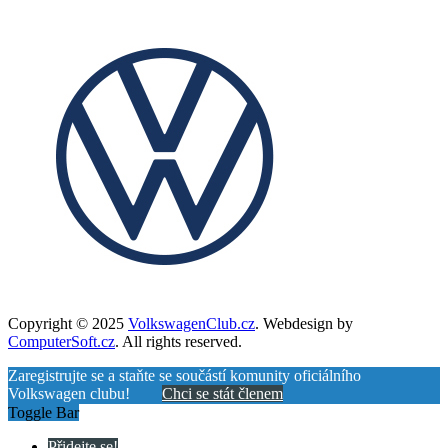
Copyright © 2025
VolkswagenClub.cz
. Webdesign by
ComputerSoft.cz
. All rights reserved.
Zaregistrujte se a staňte se součástí komunity oficiálního
Volkswagen clubu!
Chci se stát členem
Toggle Bar
Přidejte se!