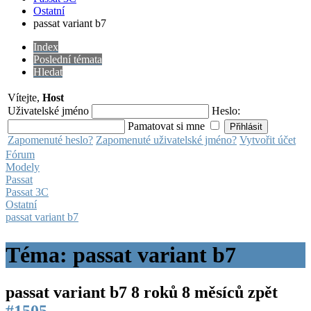
Ostatní
passat variant b7
Index
Poslední témata
Hledat
Vítejte,
Host
Uživatelské jméno
Heslo:
Pamatovat si mne
Zapomenuté heslo?
Zapomenuté uživatelské jméno?
Vytvořit účet
Fórum
Modely
Passat
Passat 3C
Ostatní
passat variant b7
Téma: passat variant b7
passat variant b7
8 roků 8 měsíců zpět
#1505