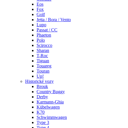
Eos
Fox
Golf
Jetta / Bora / Vento
Lupo
Passat / CC
Phaeton
Polo
Scirocco
Sharan
T-Roc
Tiguan
Touareg
Touran
Up!
Historické vozy
Brouk
Country Buggy
Derby
Karmann-Ghia
Kübelwagen
K70
Schwimmwagen
Type 3
Type 4