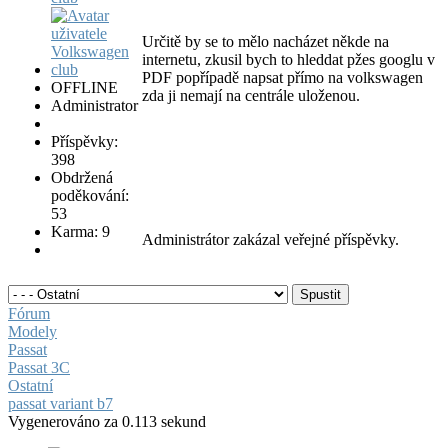
Určitě by se to mělo nacházet někde na
internetu, zkusil bych to hleddat pžes googlu v
PDF popřípadě napsat přímo na volkswagen
OFFLINE
zda ji nemají na centrále uloženou.
Administrator
Příspěvky:
398
Obdržená
poděkování:
53
Karma: 9
Administrátor zakázal veřejné příspěvky.
Fórum
Modely
Passat
Passat 3C
Ostatní
passat variant b7
Vygenerováno za 0.113 sekund