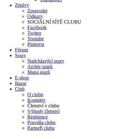
Zprávy
Zpravodaj
Odkazy
SOCIÁLNÍ SÍTĚ CLUBU
Facebook
Twitter
Youtube
Pinterest
Fórum
Srazy
Nadcházející srazy
Archiv srazů
Mapa srazů
E-shop
Bazar
Club
O clubu
Kontakty
Členství v clubu
Výhody členství
Registrace
Pravidla clubu
Partneři clubu