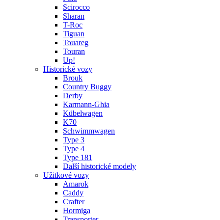
Scirocco
Sharan
T-Roc
Tiguan
Touareg
Touran
Up!
Historické vozy
Brouk
Country Buggy
Derby
Karmann-Ghia
Kübelwagen
K70
Schwimmwagen
Type 3
Type 4
Type 181
Další historické modely
Užitkové vozy
Amarok
Caddy
Crafter
Hormiga
Transporter