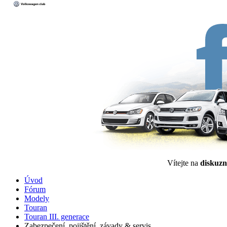
Vítejte na
diskuzn
Úvod
Fórum
Modely
Touran
Touran III. generace
Zabezpečení, pojištění, závady & servis