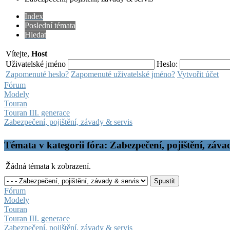
Index
Poslední témata
Hledat
Vítejte,
Host
Uživatelské jméno
Heslo:
Zapomenuté heslo?
Zapomenuté uživatelské jméno?
Vytvořit účet
Fórum
Modely
Touran
Touran III. generace
Zabezpečení, pojištění, závady & servis
Témata v kategorii fóra: Zabezpečení, pojištění, záva
Žádná témata k zobrazení.
Fórum
Modely
Touran
Touran III. generace
Zabezpečení, pojištění, závady & servis