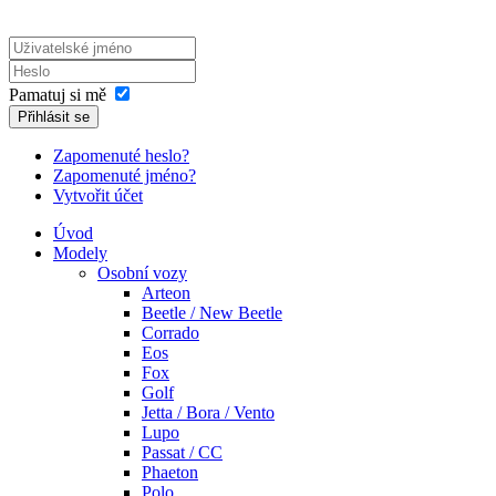
Pamatuj si mě
Přihlásit se
Zapomenuté heslo?
Zapomenuté jméno?
Vytvořit účet
Úvod
Modely
Osobní vozy
Arteon
Beetle / New Beetle
Corrado
Eos
Fox
Golf
Jetta / Bora / Vento
Lupo
Passat / CC
Phaeton
Polo