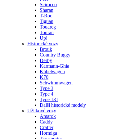
Scirocco
Sharan
T-Roc
Tiguan
Touareg
Touran
Up!
Historické vozy
Brouk
Country Buggy
Derby
Karmann-Ghia
Kübelwagen
K70
Schwimmwagen
Type 3
Type 4
Type 181
Další historické modely
Užitkové vozy
Amarok
Caddy
Crafter
Hormiga
Transporter