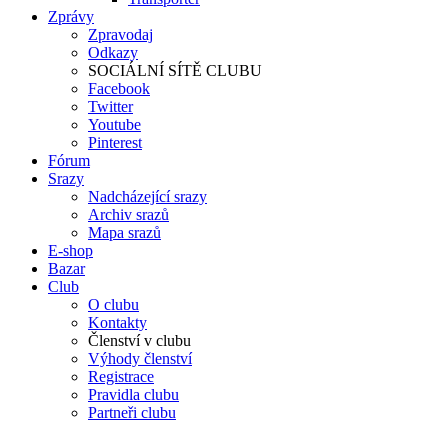
Zprávy
Zpravodaj
Odkazy
SOCIÁLNÍ SÍTĚ CLUBU
Facebook
Twitter
Youtube
Pinterest
Fórum
Srazy
Nadcházející srazy
Archiv srazů
Mapa srazů
E-shop
Bazar
Club
O clubu
Kontakty
Členství v clubu
Výhody členství
Registrace
Pravidla clubu
Partneři clubu