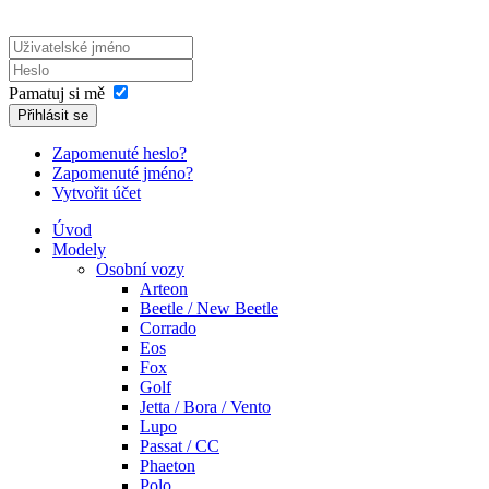
Pamatuj si mě
Přihlásit se
Zapomenuté heslo?
Zapomenuté jméno?
Vytvořit účet
Úvod
Modely
Osobní vozy
Arteon
Beetle / New Beetle
Corrado
Eos
Fox
Golf
Jetta / Bora / Vento
Lupo
Passat / CC
Phaeton
Polo