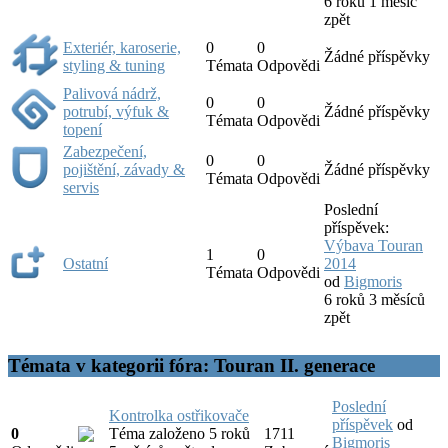
6 roků 1 měsíc
zpět
Exteriér, karoserie,
0
0
Žádné příspěvky
styling & tuning
Témata
Odpovědi
Palivová nádrž,
0
0
potrubí, výfuk &
Žádné příspěvky
Témata
Odpovědi
topení
Zabezpečení,
0
0
pojištění, závady &
Žádné příspěvky
Témata
Odpovědi
servis
Poslední
příspěvek:
Výbava Touran
1
0
Ostatní
2014
Témata
Odpovědi
od
Bigmoris
6 roků 3 měsíců
zpět
Témata v kategorii fóra: Touran II. generace
Poslední
Kontrolka ostřikovače
příspěvek
od
0
Téma založeno 5 roků
1711
Bigmoris