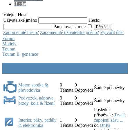
Hledat
Vítejte,
Host
Uživatelské jméno
Heslo:
Pamatovat si mne
Zapomenuté heslo?
Zapomenuté uživatelské jméno?
Vytvořit účet
Fórum
Modely
Touran
Touran II. generace
Touran II. generace
Motor, spojka &
0
0
Žádné příspěvky
převodovka
Témata
Odpovědi
Podvozek, náprava,
0
0
Žádné příspěvky
brzdy, kola & řízení
Témata
Odpovědi
Poslední
příspěvek:
Trvalé
Interiér, páky, pedály
1
0
zapojení zásu ...
& elektronika
Témata
Odpovědi
od
OnPa