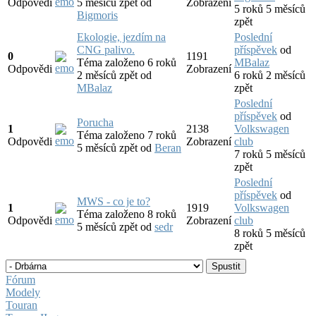
Odpovědi
5 měsíců zpět
od
Zobrazení
5 roků 5 měsíců
Bigmoris
zpět
Ekologie, jezdím na
Poslední
CNG palivo.
příspěvek
od
0
1191
Téma založeno 6 roků
MBalaz
Odpovědi
Zobrazení
2 měsíců zpět
od
6 roků 2 měsíců
MBalaz
zpět
Poslední
příspěvek
od
Porucha
1
2138
Volkswagen
Téma založeno 7 roků
Odpovědi
Zobrazení
club
5 měsíců zpět
od
Beran
7 roků 5 měsíců
zpět
Poslední
příspěvek
od
MWS - co je to?
1
1919
Volkswagen
Téma založeno 8 roků
Odpovědi
Zobrazení
club
5 měsíců zpět
od
sedr
8 roků 5 měsíců
zpět
Fórum
Modely
Touran