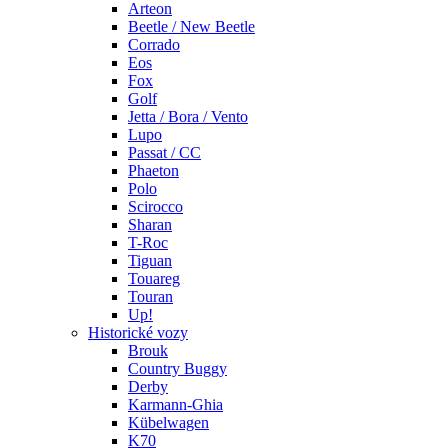
Arteon
Beetle / New Beetle
Corrado
Eos
Fox
Golf
Jetta / Bora / Vento
Lupo
Passat / CC
Phaeton
Polo
Scirocco
Sharan
T-Roc
Tiguan
Touareg
Touran
Up!
Historické vozy
Brouk
Country Buggy
Derby
Karmann-Ghia
Kübelwagen
K70