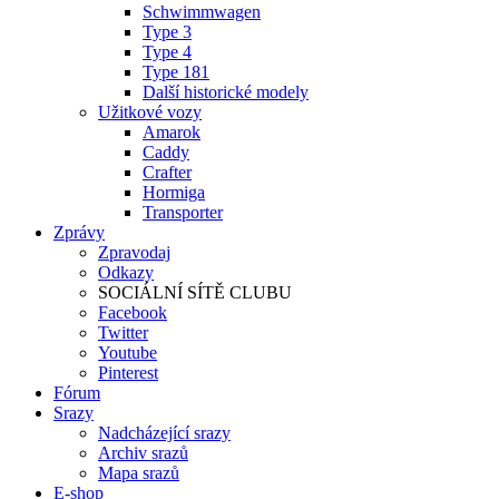
Schwimmwagen
Type 3
Type 4
Type 181
Další historické modely
Užitkové vozy
Amarok
Caddy
Crafter
Hormiga
Transporter
Zprávy
Zpravodaj
Odkazy
SOCIÁLNÍ SÍTĚ CLUBU
Facebook
Twitter
Youtube
Pinterest
Fórum
Srazy
Nadcházející srazy
Archiv srazů
Mapa srazů
E-shop