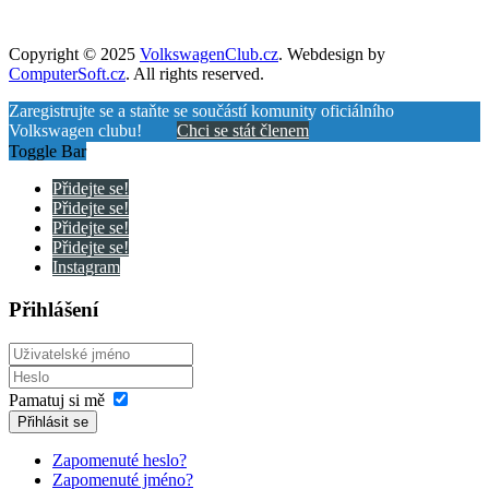
Copyright © 2025
VolkswagenClub.cz
. Webdesign by
ComputerSoft.cz
. All rights reserved.
Zaregistrujte se a staňte se součástí komunity oficiálního
Volkswagen clubu!
Chci se stát členem
Toggle Bar
Přidejte se!
Přidejte se!
Přidejte se!
Přidejte se!
Instagram
Přihlášení
Pamatuj si mě
Přihlásit se
Zapomenuté heslo?
Zapomenuté jméno?