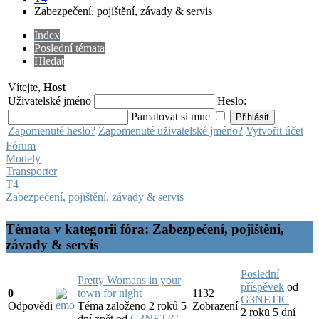
Zabezpečení, pojištění, závady & servis
Index
Poslední témata
Hledat
Vítejte,
Host
Uživatelské jméno
Heslo:
Pamatovat si mne
Zapomenuté heslo?
Zapomenuté uživatelské jméno?
Vytvořit účet
Fórum
Modely
Transporter
T4
Zabezpečení, pojištění, závady & servis
Témata v kategorii fóra: Zabezpečení, pojištění,
závady & servis
Poslední
Pretty Womans in your
příspěvek
od
0
town for night
1132
G3NETIC
Odpovědi
Téma založeno 2 roků 5
Zobrazení
2 roků 5 dní
dní zpět
od
G3NETIC