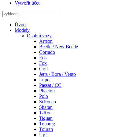
Vytvořit účet
Úvod
Modely
Osobní vozy
Arteon
Beetle / New Beetle
Corrado
Eos
Fox
Golf
Jetta / Bora / Vento
Lupo
Passat / CC
Phaeton
Polo
Scirocco
Sharan
T-Roc
Tiguan
Touareg
Touran
Up!