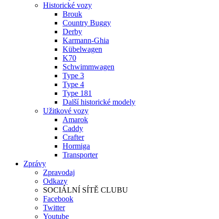
Historické vozy
Brouk
Country Buggy
Derby
Karmann-Ghia
Kübelwagen
K70
Schwimmwagen
Type 3
Type 4
Type 181
Další historické modely
Užitkové vozy
Amarok
Caddy
Crafter
Hormiga
Transporter
Zprávy
Zpravodaj
Odkazy
SOCIÁLNÍ SÍTĚ CLUBU
Facebook
Twitter
Youtube