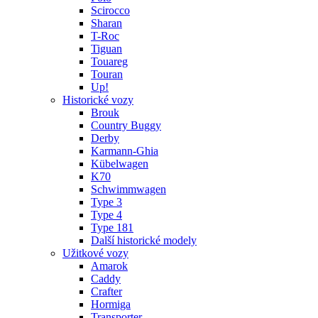
Scirocco
Sharan
T-Roc
Tiguan
Touareg
Touran
Up!
Historické vozy
Brouk
Country Buggy
Derby
Karmann-Ghia
Kübelwagen
K70
Schwimmwagen
Type 3
Type 4
Type 181
Další historické modely
Užitkové vozy
Amarok
Caddy
Crafter
Hormiga
Transporter