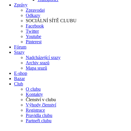
Zprávy
Zpravodaj
Odkazy
SOCIÁLNÍ SÍTĚ CLUBU
Facebook
Twitter
Youtube
Pinterest
Fórum
Srazy
Nadcházející srazy
Archiv srazů
Mapa srazů
E-shop
Bazar
Club
O clubu
Kontakty
Členství v clubu
Výhody členství
Registrace
Pravidla clubu
Partneři clubu