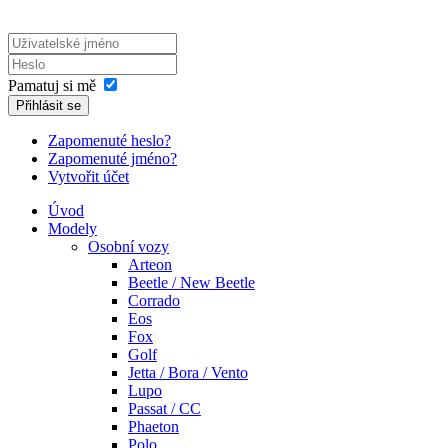
Pamatuj si mě
Přihlásit se
Zapomenuté heslo?
Zapomenuté jméno?
Vytvořit účet
Úvod
Modely
Osobní vozy
Arteon
Beetle / New Beetle
Corrado
Eos
Fox
Golf
Jetta / Bora / Vento
Lupo
Passat / CC
Phaeton
Polo