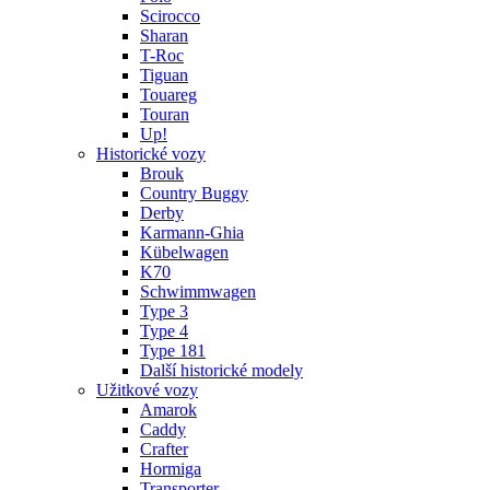
Scirocco
Sharan
T-Roc
Tiguan
Touareg
Touran
Up!
Historické vozy
Brouk
Country Buggy
Derby
Karmann-Ghia
Kübelwagen
K70
Schwimmwagen
Type 3
Type 4
Type 181
Další historické modely
Užitkové vozy
Amarok
Caddy
Crafter
Hormiga
Transporter