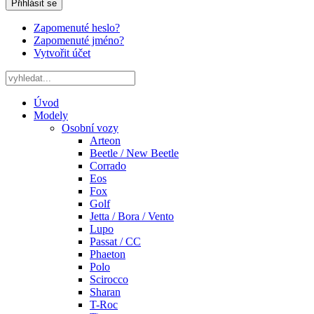
Přihlásit se
Zapomenuté heslo?
Zapomenuté jméno?
Vytvořit účet
Úvod
Modely
Osobní vozy
Arteon
Beetle / New Beetle
Corrado
Eos
Fox
Golf
Jetta / Bora / Vento
Lupo
Passat / CC
Phaeton
Polo
Scirocco
Sharan
T-Roc