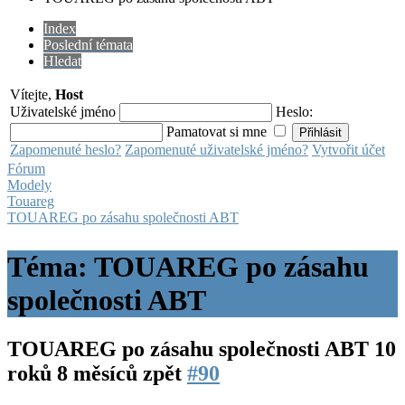
Index
Poslední témata
Hledat
Vítejte,
Host
Uživatelské jméno
Heslo:
Pamatovat si mne
Zapomenuté heslo?
Zapomenuté uživatelské jméno?
Vytvořit účet
Fórum
Modely
Touareg
TOUAREG po zásahu společnosti ABT
Téma: TOUAREG po zásahu
společnosti ABT
TOUAREG po zásahu společnosti ABT
10
roků 8 měsíců zpět
#90