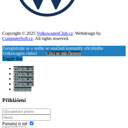
Copyright © 2025
VolkswagenClub.cz
. Webdesign by
ComputerSoft.cz
. All rights reserved.
Zaregistrujte se a staňte se součástí komunity oficiálního
Volkswagen clubu!
Chci se stát členem
Toggle Bar
Přidejte se!
Přidejte se!
Přidejte se!
Přidejte se!
Instagram
Přihlášení
Pamatuj si mě