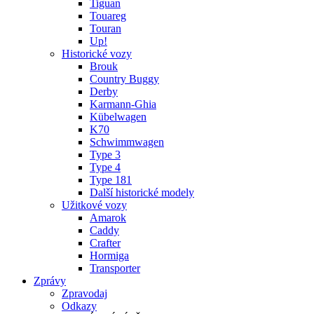
Tiguan
Touareg
Touran
Up!
Historické vozy
Brouk
Country Buggy
Derby
Karmann-Ghia
Kübelwagen
K70
Schwimmwagen
Type 3
Type 4
Type 181
Další historické modely
Užitkové vozy
Amarok
Caddy
Crafter
Hormiga
Transporter
Zprávy
Zpravodaj
Odkazy