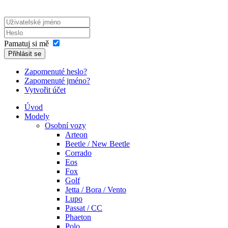
Pamatuj si mě
Přihlásit se
Zapomenuté heslo?
Zapomenuté jméno?
Vytvořit účet
Úvod
Modely
Osobní vozy
Arteon
Beetle / New Beetle
Corrado
Eos
Fox
Golf
Jetta / Bora / Vento
Lupo
Passat / CC
Phaeton
Polo