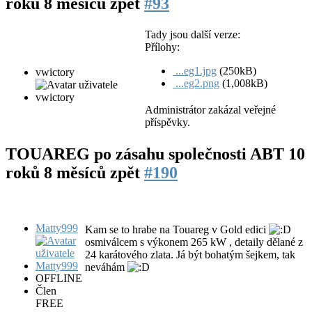
roků 8 měsíců zpět
#93
Tady jsou další verze:
Přílohy:
...eg1.jpg
(250kB)
vwictory
...eg2.png
(1,008kB)
Administrátor zakázal veřejné
příspěvky.
TOUAREG po zásahu společnosti ABT
10
roků 8 měsíců zpět
#190
Matty999
Kam se to hrabe na Touareg v Gold edici
osmiválcem s výkonem 265 kW , detaily dělané z
24 karátového zlata. Já být bohatým šejkem, tak
neváhám
OFFLINE
Člen
FREE