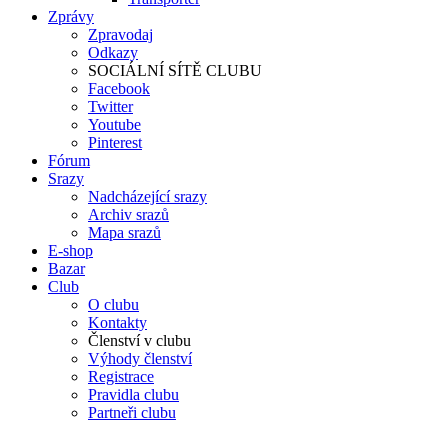
Zprávy
Zpravodaj
Odkazy
SOCIÁLNÍ SÍTĚ CLUBU
Facebook
Twitter
Youtube
Pinterest
Fórum
Srazy
Nadcházející srazy
Archiv srazů
Mapa srazů
E-shop
Bazar
Club
O clubu
Kontakty
Členství v clubu
Výhody členství
Registrace
Pravidla clubu
Partneři clubu