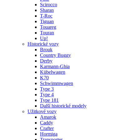
Scirocco
Sharan
T-Roc
Tiguan
Touareg
Touran
Up!
Historické vozy
Brouk
Country Buggy
Derby
Karmann-Ghia
Kübelwagen
K70
Schwimmwagen
Type 3
Type 4
Type 181
Další historické modely
Užitkové vozy
Amarok
Caddy
Crafter
Hormiga
Transporter