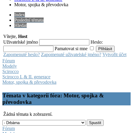
Motor, spojka & převodovka
Index
Poslední témata
Hledat
Vítejte,
Host
Uživatelské jméno
Heslo:
Pamatovat si mne
Zapomenuté heslo?
Zapomenuté uživatelské jméno?
Vytvořit účet
Fórum
Modely
Scirocco
Scirocco I. & II. generace
Motor, spojka & převodovka
Témata v kategorii fóra: Motor, spojka &
převodovka
Žádná témata k zobrazení.
Fórum