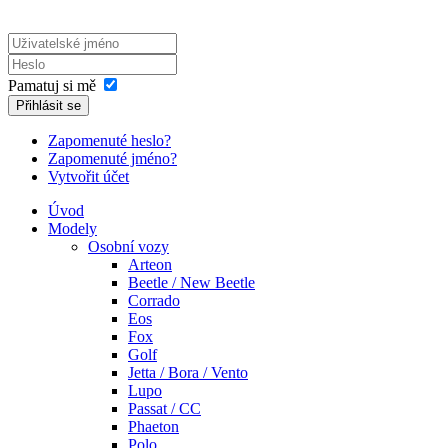
Pamatuj si mě
Přihlásit se
Zapomenuté heslo?
Zapomenuté jméno?
Vytvořit účet
Úvod
Modely
Osobní vozy
Arteon
Beetle / New Beetle
Corrado
Eos
Fox
Golf
Jetta / Bora / Vento
Lupo
Passat / CC
Phaeton
Polo