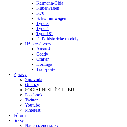
Karmann-Ghia
Kübelwagen
K70
Schwimmwagen
Type 3
Type 4
Type 181
Další historické modely
Užitkové vozy
Amarok
Caddy
Crafter
Hormiga
Transporter
Zprávy
Zpravodaj
Odkazy
SOCIÁLNÍ SÍTĚ CLUBU
Facebook
Twitter
Youtube
Pinterest
Fórum
Srazy
Nadcházející srazy