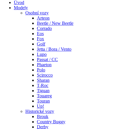
Úvod
Modely
Osobní vozy
Arteon
Beetle / New Beetle
Corrado
Eos
Fox
Golf
Jetta / Bora / Vento
Lupo
Passat / CC
Phaeton
Polo
Scirocco
Sharan
T-Roc
Tiguan
Touareg
Touran
Up!
Historické vozy
Brouk
Country Buggy
Derby