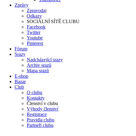
Zprávy
Zpravodaj
Odkazy
SOCIÁLNÍ SÍTĚ CLUBU
Facebook
Twitter
Youtube
Pinterest
Fórum
Srazy
Nadcházející srazy
Archiv srazů
Mapa srazů
E-shop
Bazar
Club
O clubu
Kontakty
Členství v clubu
Výhody členství
Registrace
Pravidla clubu
Partneři clubu