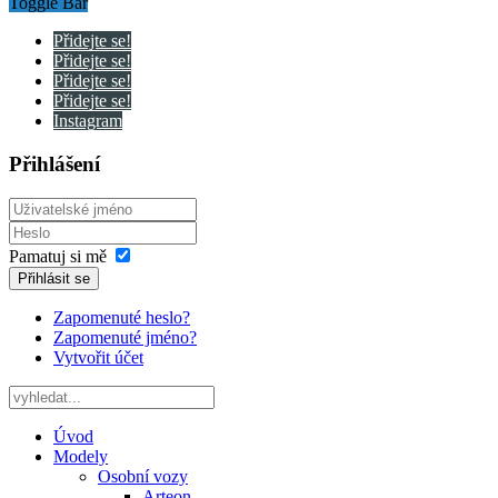
Toggle Bar
Přidejte se!
Přidejte se!
Přidejte se!
Přidejte se!
Instagram
Přihlášení
Pamatuj si mě
Přihlásit se
Zapomenuté heslo?
Zapomenuté jméno?
Vytvořit účet
Úvod
Modely
Osobní vozy
Arteon