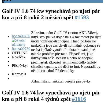
Golf IV 1.6 74 kw vynechává po ujetí pár
km a při
8 roků 2 měsíců zpět
#1593
Zdravím, mám Golfa IV (motor AKL 74kw),
honza00730
když stav paliva dojde na 1/4 tak motor po ujetí
určité vzdálenosti chcípne. Hned po tom ale
naskočí a jede zas chvíli normálně, dokonce se
nechá i pěkně vytočit. Po dotankování plné
OFFLINE
nádrže problém přestane. Připadá mi, jako
Nováček
kdyby tam nešel benzin a nebo se naopak
přechlastal. Zkoušel jsem měnit čidlo teploty
Příspěvky:
chladicí kapaliny, ale dělá to furt. Neporadil by
1
někdo co s tím? Předem díky
Karma: 0
Administrátor zakázal veřejné příspěvky.
Golf IV 1.6 74 kw vynechává po ujetí pár
km a při
8 roků 4 týdnů zpět
#1616