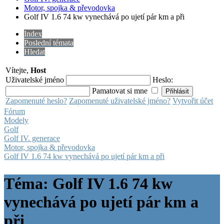
Motor, spojka & převodovka
Golf IV 1.6 74 kw vynechává po ujetí pár km a při
Index
Poslední témata
Hledat
Vítejte,
Host
Uživatelské jméno
Heslo:
Pamatovat si mne
Zapomenuté heslo?
Zapomenuté uživatelské jméno?
Vytvořit účet
Fórum
Modely
Golf
Golf IV. generace
Motor, spojka & převodovka
Golf IV 1.6 74 kw vynechává po ujetí pár km a při
Téma: Golf IV 1.6 74 kw
vynechává po ujetí pár km a
při