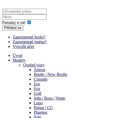
Pamatuj si mě
Přihlásit se
Zapomenuté heslo?
Zapomenuté jméno?
Vytvořit účet
Úvod
Modely
Osobní vozy
Arteon
Beetle / New Beetle
Corrado
Eos
Fox
Golf
Jetta / Bora / Vento
Lupo
Passat / CC
Phaeton
Polo