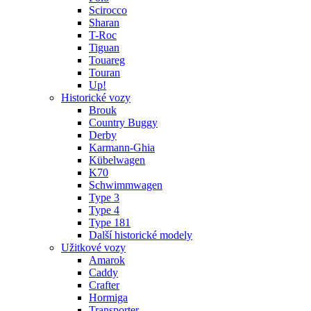
Scirocco
Sharan
T-Roc
Tiguan
Touareg
Touran
Up!
Historické vozy
Brouk
Country Buggy
Derby
Karmann-Ghia
Kübelwagen
K70
Schwimmwagen
Type 3
Type 4
Type 181
Další historické modely
Užitkové vozy
Amarok
Caddy
Crafter
Hormiga
Transporter