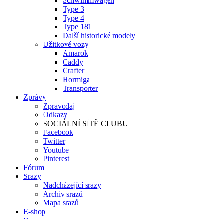
Schwimmwagen
Type 3
Type 4
Type 181
Další historické modely
Užitkové vozy
Amarok
Caddy
Crafter
Hormiga
Transporter
Zprávy
Zpravodaj
Odkazy
SOCIÁLNÍ SÍTĚ CLUBU
Facebook
Twitter
Youtube
Pinterest
Fórum
Srazy
Nadcházející srazy
Archiv srazů
Mapa srazů
E-shop