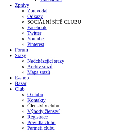
Zprávy
Zpravodaj
Odkazy
SOCIÁLNÍ SÍTĚ CLUBU
Facebook
Twitter
Youtube
Pinterest
Fórum
Srazy
Nadcházející srazy
Archiv srazů
Mapa srazů
E-shop
Bazar
Club
O clubu
Kontakty
Členství v clubu
Výhody členství
Registrace
Pravidla clubu
Partneři clubu