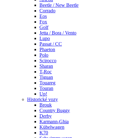
Beetle / New Beetle
Corrado
Eos
Fox
Golf
Jetta / Bora / Vento
Lupo
Passat / CC
Phaeton
Polo
Scirocco
Sharan
T-Roc
Tiguan
Touareg
Touran
Up!
Historické vozy
Brouk
Country Buggy
Derby
Karmann-Ghia
Kübelwagen
K70