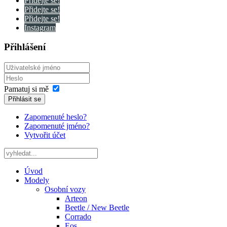
Přidejte se!
Přidejte se!
Přidejte se!
Instagram
Přihlášení
Pamatuj si mě
Přihlásit se
Zapomenuté heslo?
Zapomenuté jméno?
Vytvořit účet
Úvod
Modely
Osobní vozy
Arteon
Beetle / New Beetle
Corrado
Eos