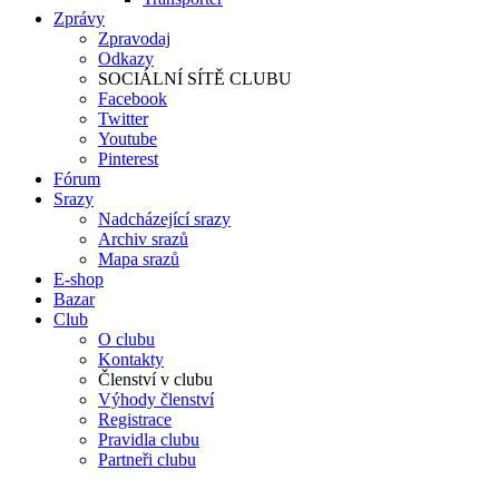
Zprávy
Zpravodaj
Odkazy
SOCIÁLNÍ SÍTĚ CLUBU
Facebook
Twitter
Youtube
Pinterest
Fórum
Srazy
Nadcházející srazy
Archiv srazů
Mapa srazů
E-shop
Bazar
Club
O clubu
Kontakty
Členství v clubu
Výhody členství
Registrace
Pravidla clubu
Partneři clubu