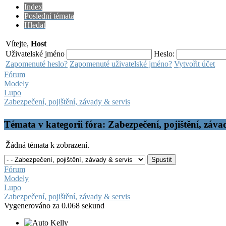
Index
Poslední témata
Hledat
Vítejte,
Host
Uživatelské jméno
Heslo:
Zapomenuté heslo?
Zapomenuté uživatelské jméno?
Vytvořit účet
Fórum
Modely
Lupo
Zabezpečení, pojištění, závady & servis
Témata v kategorii fóra: Zabezpečení, pojištění, záva
Žádná témata k zobrazení.
Fórum
Modely
Lupo
Zabezpečení, pojištění, závady & servis
Vygenerováno za 0.068 sekund