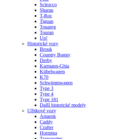
Scirocco
Sharan
T-Roc
Tiguan
Touareg
Touran
Up!
Historické vozy
Brouk
Country Buggy
Derby
Karmann-Ghia
Kübelwagen
K70
Schwimmwagen
Type 3
Type 4
Type 181
Další historické modely
Užitkové vozy
Amarok
Caddy
Crafter
Hormiga
Transporter