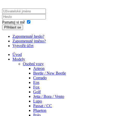
Pamatuj si mě
Přihlásit se
Zapomenuté heslo?
Zapomenuté jméno?
Vytvořit účet
Úvod
Modely
Osobní vozy
Arteon
Beetle / New Beetle
Corrado
Eos
Fox
Golf
Jetta / Bora / Vento
Lupo
Passat / CC
Phaeton
Polo