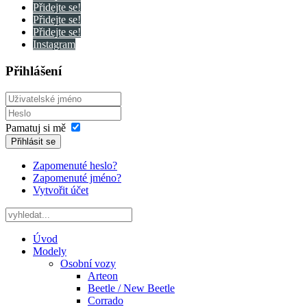
Přidejte se!
Přidejte se!
Přidejte se!
Instagram
Přihlášení
Pamatuj si mě
Přihlásit se
Zapomenuté heslo?
Zapomenuté jméno?
Vytvořit účet
Úvod
Modely
Osobní vozy
Arteon
Beetle / New Beetle
Corrado