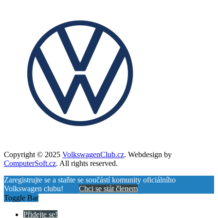
Copyright © 2025
VolkswagenClub.cz
. Webdesign by
ComputerSoft.cz
. All rights reserved.
Zaregistrujte se a staňte se součástí komunity oficiálního
Volkswagen clubu!
Chci se stát členem
Toggle Bar
Přidejte se!