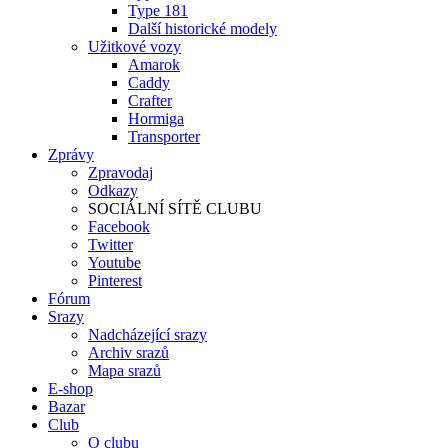
Type 181
Další historické modely
Užitkové vozy
Amarok
Caddy
Crafter
Hormiga
Transporter
Zprávy
Zpravodaj
Odkazy
SOCIÁLNÍ SÍTĚ CLUBU
Facebook
Twitter
Youtube
Pinterest
Fórum
Srazy
Nadcházející srazy
Archiv srazů
Mapa srazů
E-shop
Bazar
Club
O clubu