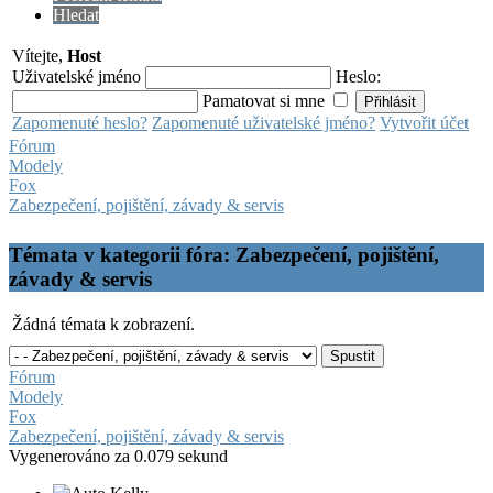
Hledat
Vítejte,
Host
Uživatelské jméno
Heslo:
Pamatovat si mne
Zapomenuté heslo?
Zapomenuté uživatelské jméno?
Vytvořit účet
Fórum
Modely
Fox
Zabezpečení, pojištění, závady & servis
Témata v kategorii fóra: Zabezpečení, pojištění,
závady & servis
Žádná témata k zobrazení.
Fórum
Modely
Fox
Zabezpečení, pojištění, závady & servis
Vygenerováno za 0.079 sekund