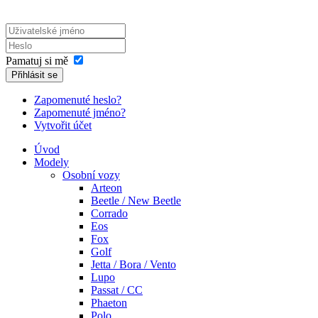
Pamatuj si mě
Přihlásit se
Zapomenuté heslo?
Zapomenuté jméno?
Vytvořit účet
Úvod
Modely
Osobní vozy
Arteon
Beetle / New Beetle
Corrado
Eos
Fox
Golf
Jetta / Bora / Vento
Lupo
Passat / CC
Phaeton
Polo