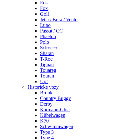
Eos
Fox
Golf
Jetta / Bora / Vento
Lupo
Passat / CC
Phaeton
Polo
Scirocco
Sharan
T-Roc
Tiguan
Touareg
Touran
Up!
Historické vozy
Brouk
Country Buggy
Derby
Karmann-Ghia
Kübelwagen
K70
Schwimmwagen
Type 3
Type 4