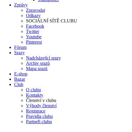
Zprávy
Zpravodaj
Odkazy
SOCIÁLNÍ SÍTĚ CLUBU
Facebook
Twitter
Youtube
Pinterest
Fórum
Srazy
Nadcházející srazy
Archiv srazů
Mapa srazů
E-shop
Bazar
Club
O clubu
Kontakty
Členství v clubu
Výhody členství
Registrace
Pravidla clubu
Partneři clubu