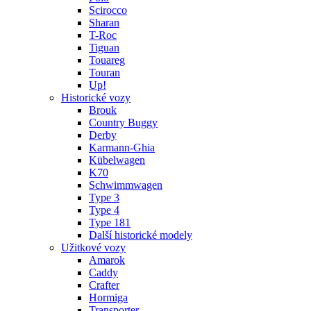
Scirocco
Sharan
T-Roc
Tiguan
Touareg
Touran
Up!
Historické vozy
Brouk
Country Buggy
Derby
Karmann-Ghia
Kübelwagen
K70
Schwimmwagen
Type 3
Type 4
Type 181
Další historické modely
Užitkové vozy
Amarok
Caddy
Crafter
Hormiga
Transporter