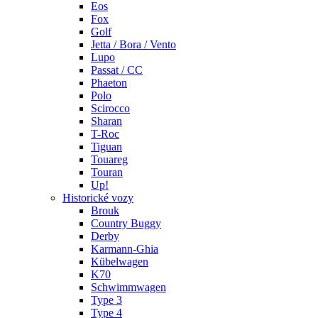
Eos
Fox
Golf
Jetta / Bora / Vento
Lupo
Passat / CC
Phaeton
Polo
Scirocco
Sharan
T-Roc
Tiguan
Touareg
Touran
Up!
Historické vozy
Brouk
Country Buggy
Derby
Karmann-Ghia
Kübelwagen
K70
Schwimmwagen
Type 3
Type 4