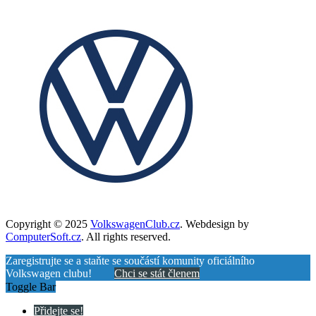
Copyright © 2025
VolkswagenClub.cz
. Webdesign by
ComputerSoft.cz
. All rights reserved.
Zaregistrujte se a staňte se součástí komunity oficiálního
Volkswagen clubu!
Chci se stát členem
Toggle Bar
Přidejte se!