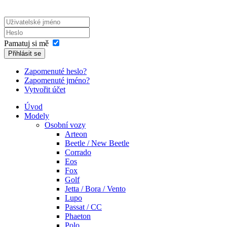
Pamatuj si mě
Přihlásit se
Zapomenuté heslo?
Zapomenuté jméno?
Vytvořit účet
Úvod
Modely
Osobní vozy
Arteon
Beetle / New Beetle
Corrado
Eos
Fox
Golf
Jetta / Bora / Vento
Lupo
Passat / CC
Phaeton
Polo