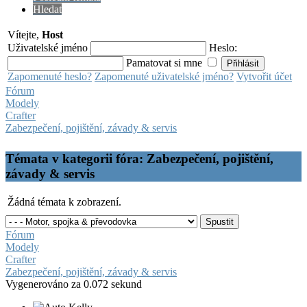
Hledat
Vítejte,
Host
Uživatelské jméno
Heslo:
Pamatovat si mne
Zapomenuté heslo?
Zapomenuté uživatelské jméno?
Vytvořit účet
Fórum
Modely
Crafter
Zabezpečení, pojištění, závady & servis
Témata v kategorii fóra: Zabezpečení, pojištění,
závady & servis
Žádná témata k zobrazení.
Fórum
Modely
Crafter
Zabezpečení, pojištění, závady & servis
Vygenerováno za 0.072 sekund