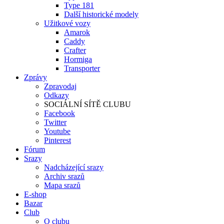
Type 181
Další historické modely
Užitkové vozy
Amarok
Caddy
Crafter
Hormiga
Transporter
Zprávy
Zpravodaj
Odkazy
SOCIÁLNÍ SÍTĚ CLUBU
Facebook
Twitter
Youtube
Pinterest
Fórum
Srazy
Nadcházející srazy
Archiv srazů
Mapa srazů
E-shop
Bazar
Club
O clubu