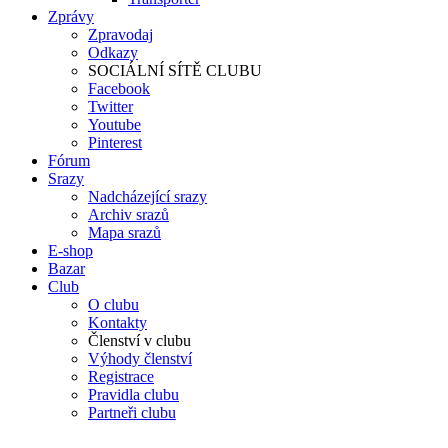
Zprávy
Zpravodaj
Odkazy
SOCIÁLNÍ SÍTĚ CLUBU
Facebook
Twitter
Youtube
Pinterest
Fórum
Srazy
Nadcházející srazy
Archiv srazů
Mapa srazů
E-shop
Bazar
Club
O clubu
Kontakty
Členství v clubu
Výhody členství
Registrace
Pravidla clubu
Partneři clubu