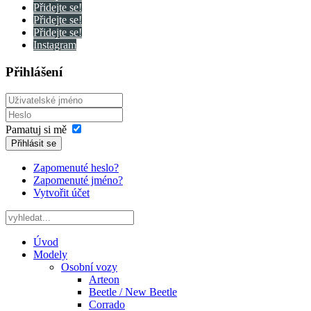
Přidejte se!
Přidejte se!
Přidejte se!
Instagram
Přihlášení
Pamatuj si mě
Přihlásit se
Zapomenuté heslo?
Zapomenuté jméno?
Vytvořit účet
Úvod
Modely
Osobní vozy
Arteon
Beetle / New Beetle
Corrado