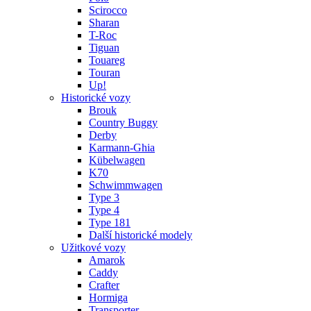
Scirocco
Sharan
T-Roc
Tiguan
Touareg
Touran
Up!
Historické vozy
Brouk
Country Buggy
Derby
Karmann-Ghia
Kübelwagen
K70
Schwimmwagen
Type 3
Type 4
Type 181
Další historické modely
Užitkové vozy
Amarok
Caddy
Crafter
Hormiga
Transporter