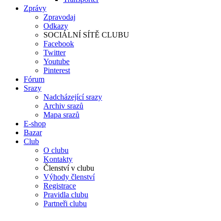
Zprávy
Zpravodaj
Odkazy
SOCIÁLNÍ SÍTĚ CLUBU
Facebook
Twitter
Youtube
Pinterest
Fórum
Srazy
Nadcházející srazy
Archiv srazů
Mapa srazů
E-shop
Bazar
Club
O clubu
Kontakty
Členství v clubu
Výhody členství
Registrace
Pravidla clubu
Partneři clubu