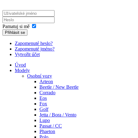
Pamatuj si mě
Přihlásit se
Zapomenuté heslo?
Zapomenuté jméno?
Vytvořit účet
Úvod
Modely
Osobní vozy
Arteon
Beetle / New Beetle
Corrado
Eos
Fox
Golf
Jetta / Bora / Vento
Lupo
Passat / CC
Phaeton
Polo