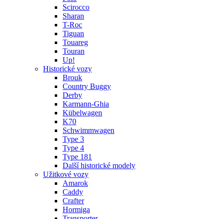
Scirocco
Sharan
T-Roc
Tiguan
Touareg
Touran
Up!
Historické vozy
Brouk
Country Buggy
Derby
Karmann-Ghia
Kübelwagen
K70
Schwimmwagen
Type 3
Type 4
Type 181
Další historické modely
Užitkové vozy
Amarok
Caddy
Crafter
Hormiga
Transporter