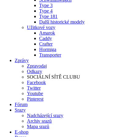
Type 3
Type 4
Type 181
Další historické modely
Užitkové vozy
Amarok
Caddy
Crafter
Hormiga
Transporter
Zprávy
Zpravodaj
Odkazy
SOCIÁLNÍ SÍTĚ CLUBU
Facebook
Twitter
Youtube
Pinterest
Fórum
Srazy
Nadcházející srazy
Archiv srazů
Mapa srazů
E-shop