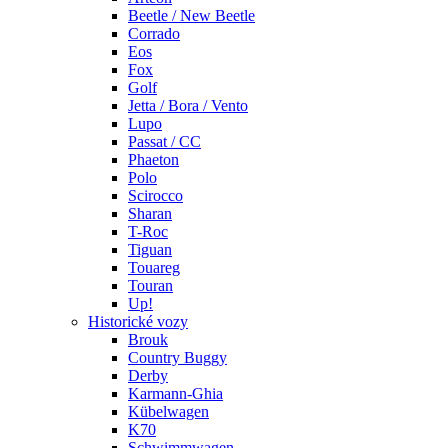
Beetle / New Beetle
Corrado
Eos
Fox
Golf
Jetta / Bora / Vento
Lupo
Passat / CC
Phaeton
Polo
Scirocco
Sharan
T-Roc
Tiguan
Touareg
Touran
Up!
Historické vozy
Brouk
Country Buggy
Derby
Karmann-Ghia
Kübelwagen
K70
Schwimmwagen