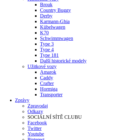
Brouk
Country Buggy
Derby
Karmann-Ghia
Kübelwagen
K70
Schwimmwagen
Type 3
Type 4
Type 181
Další historické modely
Užitkové vozy
Amarok
Caddy
Crafter
Hormiga
Transporter
Zprávy
Zpravodaj
Odkazy
SOCIÁLNÍ SÍTĚ CLUBU
Facebook
Twitter
Youtube
Pinterest