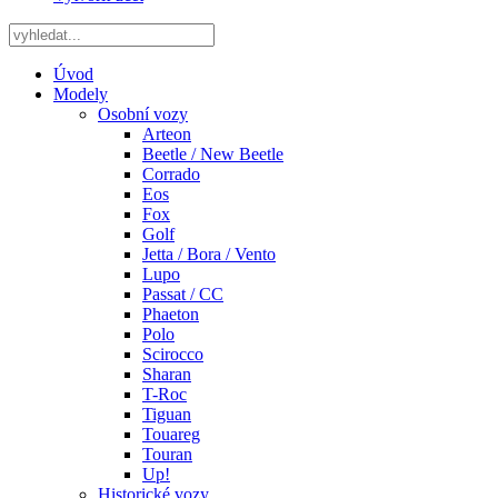
Úvod
Modely
Osobní vozy
Arteon
Beetle / New Beetle
Corrado
Eos
Fox
Golf
Jetta / Bora / Vento
Lupo
Passat / CC
Phaeton
Polo
Scirocco
Sharan
T-Roc
Tiguan
Touareg
Touran
Up!
Historické vozy