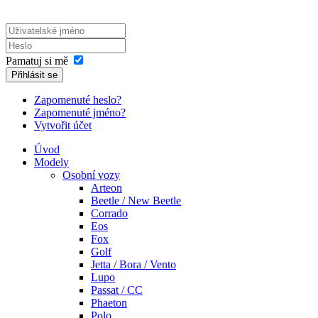
Pamatuj si mě
Přihlásit se
Zapomenuté heslo?
Zapomenuté jméno?
Vytvořit účet
Úvod
Modely
Osobní vozy
Arteon
Beetle / New Beetle
Corrado
Eos
Fox
Golf
Jetta / Bora / Vento
Lupo
Passat / CC
Phaeton
Polo