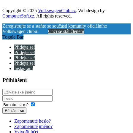
Copyright © 2025
VolkswagenClub.cz
. Webdesign by
ComputerSoft.cz
. All rights reserved.
Zaregistrujte se a staňte se součástí komunity oficiálního
Volkswagen clubu!
Chci se stát členem
Toggle Bar
Přidejte se!
Přidejte se!
Přidejte se!
Přidejte se!
Instagram
Přihlášení
Pamatuj si mě
Přihlásit se
Zapomenuté heslo?
Zapomenuté jméno?
Vytvořit účet