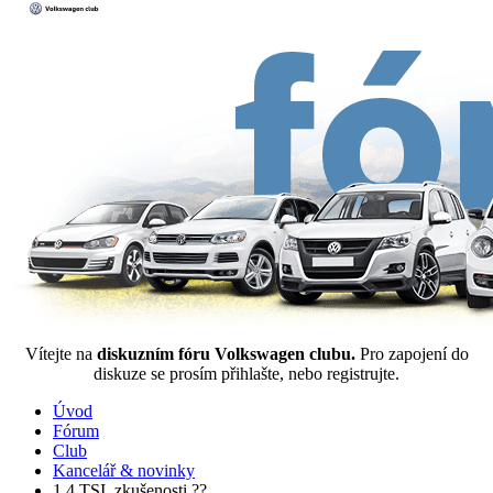
Vítejte na
diskuzním fóru Volkswagen clubu.
Pro zapojení do
diskuze se prosím přihlašte, nebo registrujte.
Úvod
Fórum
Club
Kancelář & novinky
1,4 TSI, zkušenosti ??