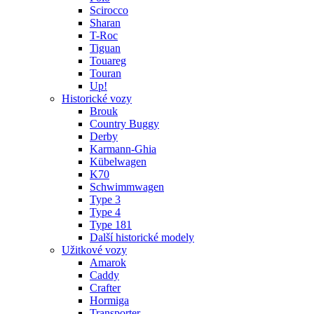
Scirocco
Sharan
T-Roc
Tiguan
Touareg
Touran
Up!
Historické vozy
Brouk
Country Buggy
Derby
Karmann-Ghia
Kübelwagen
K70
Schwimmwagen
Type 3
Type 4
Type 181
Další historické modely
Užitkové vozy
Amarok
Caddy
Crafter
Hormiga
Transporter