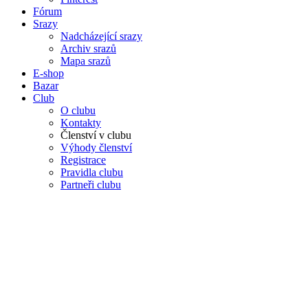
Fórum
Srazy
Nadcházející srazy
Archiv srazů
Mapa srazů
E-shop
Bazar
Club
O clubu
Kontakty
Členství v clubu
Výhody členství
Registrace
Pravidla clubu
Partneři clubu