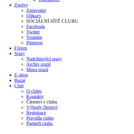
Zprávy
Zpravodaj
Odkazy
SOCIÁLNÍ SÍTĚ CLUBU
Facebook
Twitter
Youtube
Pinterest
Fórum
Srazy
Nadcházející srazy
Archiv srazů
Mapa srazů
E-shop
Bazar
Club
O clubu
Kontakty
Členství v clubu
Výhody členství
Registrace
Pravidla clubu
Partneři clubu