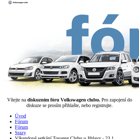
Vítejte na
diskuzním fóru Volkswagen clubu.
Pro zapojení do
diskuze se prosím přihlašte, nebo registrujte.
Úvod
Fórum
Fórum
Srazy
Víkendové setkání Touareg Clubu u Jihlavy - 23.1.