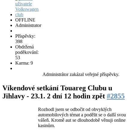
OFFLINE
Administrator
Příspěvky:
398
Obdržená
poděkování:
53
Karma: 9
Administrátor zakázal veřejné příspěvky.
Víkendové setkání Touareg Clubu u
Jihlavy - 23.1.
2 dní 12 hodin zpět
#2855
Rozhodl jsem se odbočit od obvyklých
automobilových témat a podělit se o další svou
vášeň. Kromě aut se dlouhodobě věnuji online
kasinům.