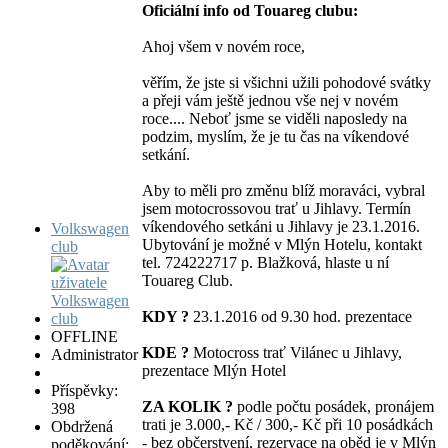
Oficiální info od Touareg clubu:
Ahoj všem v novém roce,
věřím, že jste si všichni užili pohodové svátky
a přeji vám ještě jednou vše nej v novém
roce.... Neboť jsme se viděli naposledy na
podzim, myslím, že je tu čas na víkendové
setkání.
Aby to měli pro změnu blíž moraváci, vybral
jsem motocrossovou trať u Jihlavy. Termín
víkendového setkáni u Jihlavy je 23.1.2016.
Volkswagen
Ubytování je možné v Mlýn Hotelu, kontakt
club
tel. 724222717 p. Blažková, hlaste u ní
Touareg Club.
KDY ?
23.1.2016 od 9.30 hod. prezentace
OFFLINE
KDE ?
Motocross trať Vilánec u Jihlavy,
Administrator
prezentace Mlýn Hotel
Příspěvky:
ZA KOLIK ?
podle počtu posádek, pronájem
398
trati je 3.000,- Kč / 300,- Kč při 10 posádkách
Obdržená
- bez občerstvení, rezervace na oběd je v Mlýn
poděkování: