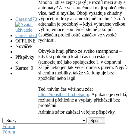
Mnoho lidí se zeptá: jaký je rozdíl mezi auty a
automaty? Ale ve skutečnosti mají společného
více, než si myslíte. Obojí vyžaduje chladný
výpočet, reflexy a samozřejmě trochu štěstí. A
Caresind70
adrenalin je podobný – když vyhrajete velkou
výhru, emoce jsou téměř stejné jako při
úspěšném projetí ostré zatáčky ve vysoké
rychlosti.
OFFLINE
Nováček
Obvykle hraji přímo ze svého smartphonu –
když si potřebuji krátit čas na cestách
Příspěvky:
(samozřejmě jako spolujezdec!), v dopravní
3
zácpě nebo jen tak večer doma s pivem. Nejvíc
Karma: 0
si cením mobility, takže vše funguje bez
zpoždění nebo lagů.
Teď trávím čas většinou zde:
https://mostbet1hu.bet/app/
. Aplikace je rychlá,
rozhraní přehledné a výplaty přicházejí bez
problémů.
Administrátor zakázal veřejné příspěvky.
Fórum
Fórum