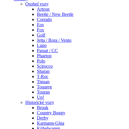
Osobní vozy
Arteon
Beetle / New Beetle
Corrado
Eos
Fox
Golf
Jetta / Bora / Vento
Lupo
Passat / CC
Phaeton
Polo
Scirocco
Sharan
T-Roc
Tiguan
Touareg
Touran
Up!
Historické vozy
Brouk
Country Buggy
Derby
Karmann-Ghia
Kübelwagen