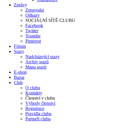
Zprávy
Zpravodaj
Odkazy
SOCIÁLNÍ SÍTĚ CLUBU
Facebook
Twitter
Youtube
Pinterest
Fórum
Srazy
Nadcházející srazy
Archiv srazů
Mapa srazů
E-shop
Bazar
Club
O clubu
Kontakty
Členství v clubu
Výhody členství
Registrace
Pravidla clubu
Partneři clubu