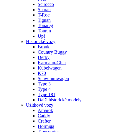
Scirocco
Sharan
T-Roc
Tiguan
Touareg
Touran
Up!
Historické vozy
Brouk
Country Buggy
Derby
Karmann-Ghia
Kübelwagen
K70
Schwimmwagen
Type 3
Type 4
Type 181
Další historické modely
Užitkové vozy
Amarok
Caddy
Crafter
Hormiga
Transporter