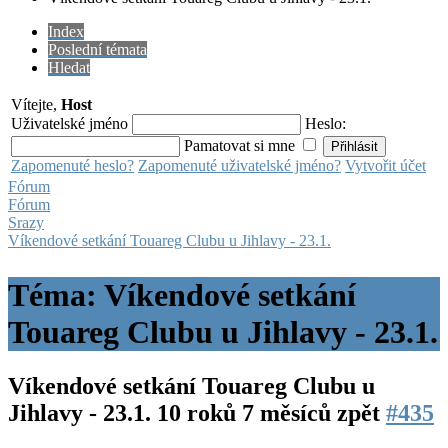
Index
Poslední témata
Hledat
Vítejte,
Host
Uživatelské jméno
Heslo:
Pamatovat si mne
Zapomenuté heslo?
Zapomenuté uživatelské jméno?
Vytvořit účet
Fórum
Fórum
Srazy
Víkendové setkání Touareg Clubu u Jihlavy - 23.1.
Téma: Víkendové setkání
Touareg Clubu u Jihlavy - 23.1.
Víkendové setkání Touareg Clubu u
Jihlavy - 23.1.
10 roků 7 měsíců zpět
#435