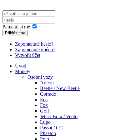
Pamatuj si mě
Přihlásit se
Zapomenuté heslo?
Zapomenuté jméno?
Vytvořit účet
Úvod
Modely
Osobní vozy
Arteon
Beetle / New Beetle
Corrado
Eos
Fox
Golf
Jetta / Bora / Vento
Lupo
Passat / CC
Phaeton
Polo