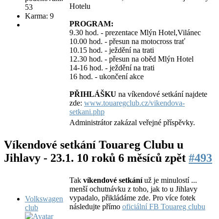
Hotelu
53
Karma: 9
PROGRAM:
9.30 hod. - prezentace Mlýn Hotel,Vilánec
10.00 hod. - přesun na motocross trať
10.15 hod. - ježdění na trati
12.30 hod. - přesun na oběd Mlýn Hotel
14-16 hod. - ježdění na trati
16 hod. - ukončení akce
PŘIHLÁŠKU
na víkendové setkání najdete
zde:
www.touaregclub.cz/vikendova-
setkani.php
Administrátor zakázal veřejné příspěvky.
Víkendové setkání Touareg Clubu u
Jihlavy - 23.1.
10 roků 6 měsíců zpět
#493
Tak
víkendové setkání
už je minulostí ...
menší ochutnávku z toho, jak to u Jihlavy
vypadalo, přikládáme zde. Pro více fotek
Volkswagen
následujte přímo
oficiální FB Touareg clubu
club