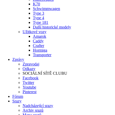
K70
Schwimmwagen
Type 3
Type 4
Type 181
Další historické modely
Užitkové vozy
Amarok
Caddy
Crafter
Hormiga
Transporter
Zprávy
Zpravodaj
Odkazy
SOCIÁLNÍ SÍTĚ CLUBU
Facebook
Twitter
Youtube
Pinterest
Fórum
Srazy
Nadcházející srazy
Archiv srazů
Mapa srazů