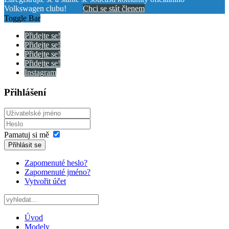
Volkswagen clubu!
Chci se stát členem
Toggle Bar
Přidejte se!
Přidejte se!
Přidejte se!
Přidejte se!
Instagram
Přihlášení
Pamatuj si mě
Přihlásit se
Zapomenuté heslo?
Zapomenuté jméno?
Vytvořit účet
Úvod
Modely