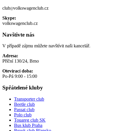
club
volkswagenclub.cz
Skype:
volkswagenclub.cz
Navštivte nás
V případě zájmu můžete navštívit naši kancelář.
Adresa:
Příční 130/24, Brno
Otevírací doba:
Po-Pá 9:00 - 15:00
Spřátelené kluby
Transporter club
Beetle club
Passat club
Polo club
Touareg club SK
Bus klub Praha
Brouk club Blansko