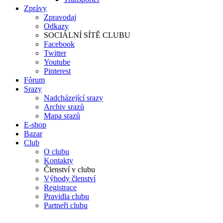
Zprávy
Zpravodaj
Odkazy
SOCIÁLNÍ SÍTĚ CLUBU
Facebook
Twitter
Youtube
Pinterest
Fórum
Srazy
Nadcházející srazy
Archiv srazů
Mapa srazů
E-shop
Bazar
Club
O clubu
Kontakty
Členství v clubu
Výhody členství
Registrace
Pravidla clubu
Partneři clubu