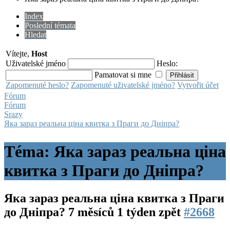
Index
Poslední témata
Hledat
Vítejte,
Host
Uživatelské jméno
Heslo:
Pamatovat si mne
Zapomenuté heslo?
Zapomenuté uživatelské jméno?
Vytvořit účet
Fórum
Fórum
Srazy
Яка зараз реальна ціна квитка з Праги до Дніпра?
Téma: Яка зараз реальна ціна
квитка з Праги до Дніпра?
Яка зараз реальна ціна квитка з Праги
до Дніпра?
7 měsíců 1 týden zpět
#2668