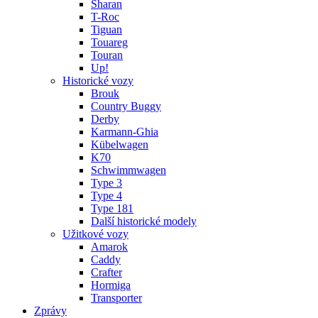
Sharan
T-Roc
Tiguan
Touareg
Touran
Up!
Historické vozy
Brouk
Country Buggy
Derby
Karmann-Ghia
Kübelwagen
K70
Schwimmwagen
Type 3
Type 4
Type 181
Další historické modely
Užitkové vozy
Amarok
Caddy
Crafter
Hormiga
Transporter
Zprávy