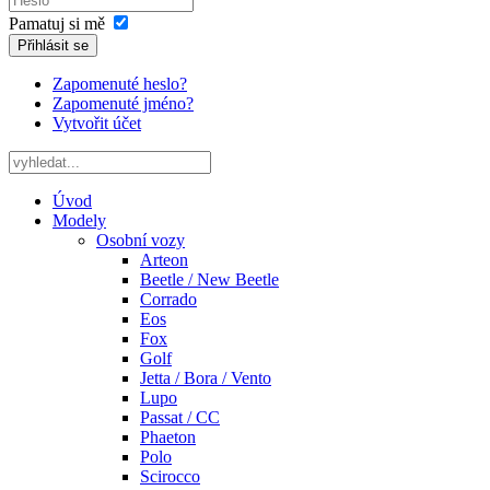
Pamatuj si mě
Přihlásit se
Zapomenuté heslo?
Zapomenuté jméno?
Vytvořit účet
Úvod
Modely
Osobní vozy
Arteon
Beetle / New Beetle
Corrado
Eos
Fox
Golf
Jetta / Bora / Vento
Lupo
Passat / CC
Phaeton
Polo
Scirocco