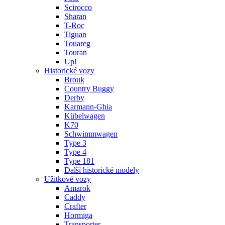
Scirocco
Sharan
T-Roc
Tiguan
Touareg
Touran
Up!
Historické vozy
Brouk
Country Buggy
Derby
Karmann-Ghia
Kübelwagen
K70
Schwimmwagen
Type 3
Type 4
Type 181
Další historické modely
Užitkové vozy
Amarok
Caddy
Crafter
Hormiga
Transporter