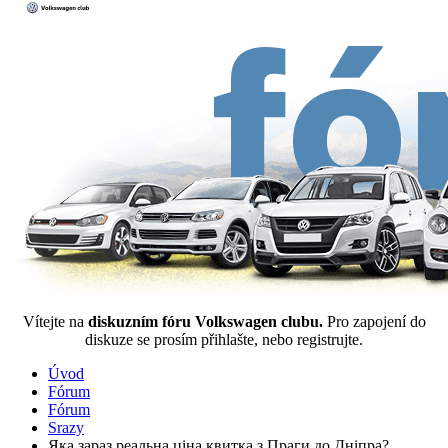
Vítejte na
diskuzním fóru Volkswagen clubu.
Pro zapojení do
diskuze se prosím přihlašte, nebo registrujte.
Úvod
Fórum
Fórum
Srazy
Яка зараз реальна ціна квитка з Праги до Дніпра?