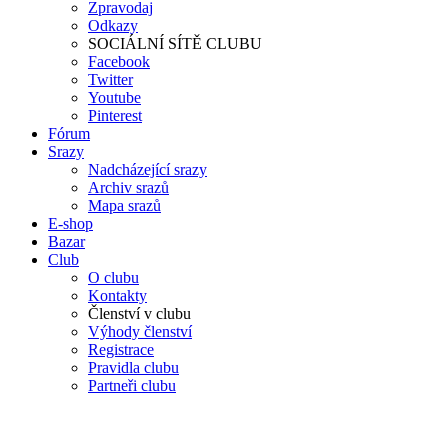
Zpravodaj
Odkazy
SOCIÁLNÍ SÍTĚ CLUBU
Facebook
Twitter
Youtube
Pinterest
Fórum
Srazy
Nadcházející srazy
Archiv srazů
Mapa srazů
E-shop
Bazar
Club
O clubu
Kontakty
Členství v clubu
Výhody členství
Registrace
Pravidla clubu
Partneři clubu