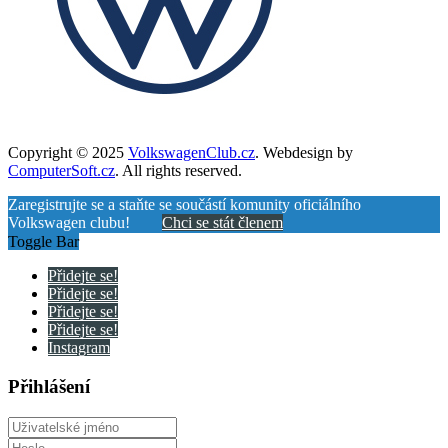
Copyright © 2025
VolkswagenClub.cz
. Webdesign by
ComputerSoft.cz
. All rights reserved.
Zaregistrujte se a staňte se součástí komunity oficiálního
Volkswagen clubu!
Chci se stát členem
Toggle Bar
Přidejte se!
Přidejte se!
Přidejte se!
Přidejte se!
Instagram
Přihlášení