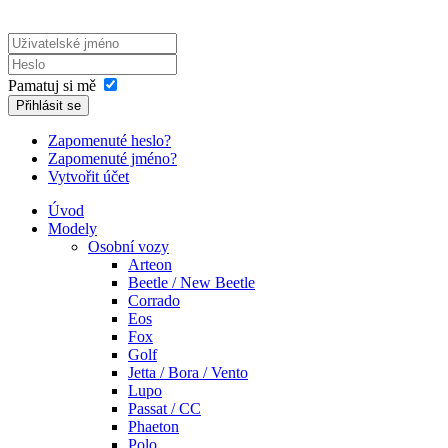
Pamatuj si mě
Přihlásit se
Zapomenuté heslo?
Zapomenuté jméno?
Vytvořit účet
Úvod
Modely
Osobní vozy
Arteon
Beetle / New Beetle
Corrado
Eos
Fox
Golf
Jetta / Bora / Vento
Lupo
Passat / CC
Phaeton
Polo