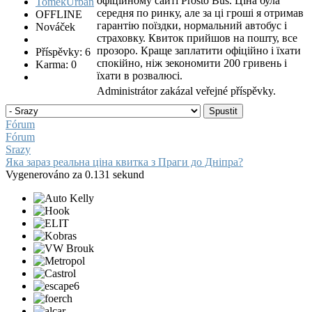
офіційному сайті Prosto Bus. Ціна була
середня по ринку, але за ці гроші я отримав
OFFLINE
гарантію поїздки, нормальний автобус і
Nováček
страховку. Квиток прийшов на пошту, все
прозоро. Краще заплатити офіційно і їхати
Příspěvky: 6
спокійно, ніж зекономити 200 гривень і
Karma: 0
їхати в розвалюсі.
Administrátor zakázal veřejné příspěvky.
Fórum
Fórum
Srazy
Яка зараз реальна ціна квитка з Праги до Дніпра?
Vygenerováno za 0.131 sekund