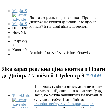
Magda_S
Яка зараз реальна ціна квитка з Праги до
Дніпра? Де купити дешевше, але щоб не
кинули? Бачу різні ціни в інтернеті.
OFFLINE
Nováček
Příspěvky:
7
Karma: 0
Administrátor zakázal veřejné příspěvky.
Яка зараз реальна ціна квитка з Праги
до Дніпра?
7 měsíců 1 týden zpět
#2669
Ціни можуть відрізнятися, але я не раджу
гнатися за найдешевшим варіантом "у дяді
Васі", бо можна залишитися на вокзалі. Я
TomekUrban
купував автобус Прага Дніпро
prostobus.net/reys/avtobus-praga-dnipro
на