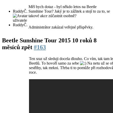
Měl bych dotaz - byl někdo letos na Beetle
RuddyČ.
Sunshine Tour? Jaký je to zážitek a stojí to za to, se
takové akce zúčastnit osobně?
Administrátor zakázal veřejné příspěvky.
Beetle Sunshine Tour 2015
10 roků 8
měsíců zpět
#163
Ten sraz už sleduji docela dlouho. Co vím, tak tam l
Beetlů. To hovoří samo za sebe
Na netu už se ob
sestřihy, tak mrkni. Třeba ti to pomůže při rozhodová
roce.