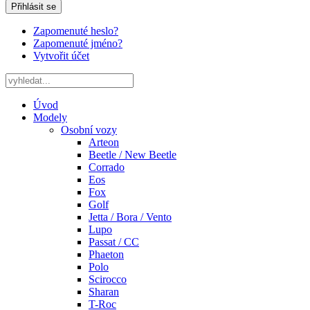
Přihlásit se
Zapomenuté heslo?
Zapomenuté jméno?
Vytvořit účet
Úvod
Modely
Osobní vozy
Arteon
Beetle / New Beetle
Corrado
Eos
Fox
Golf
Jetta / Bora / Vento
Lupo
Passat / CC
Phaeton
Polo
Scirocco
Sharan
T-Roc