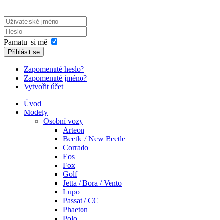
Pamatuj si mě
Přihlásit se
Zapomenuté heslo?
Zapomenuté jméno?
Vytvořit účet
Úvod
Modely
Osobní vozy
Arteon
Beetle / New Beetle
Corrado
Eos
Fox
Golf
Jetta / Bora / Vento
Lupo
Passat / CC
Phaeton
Polo