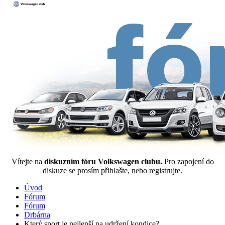
Vítejte na
diskuzním fóru Volkswagen clubu.
Pro zapojení do
diskuze se prosím přihlašte, nebo registrujte.
Úvod
Fórum
Fórum
Drbárna
Který sport je nejlepší na udržení kondice?