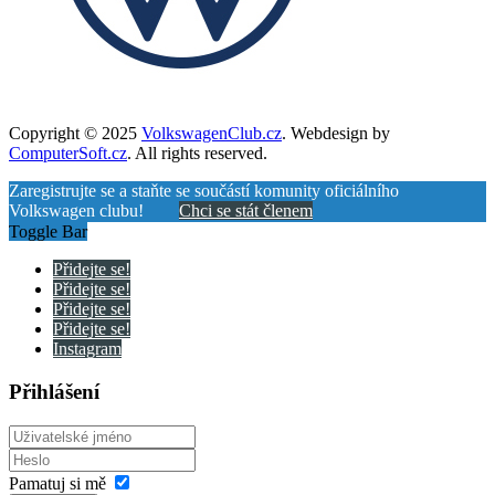
Copyright © 2025
VolkswagenClub.cz
. Webdesign by
ComputerSoft.cz
. All rights reserved.
Zaregistrujte se a staňte se součástí komunity oficiálního
Volkswagen clubu!
Chci se stát členem
Toggle Bar
Přidejte se!
Přidejte se!
Přidejte se!
Přidejte se!
Instagram
Přihlášení
Pamatuj si mě