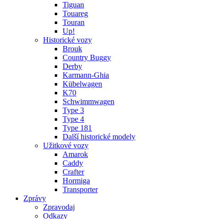
Tiguan
Touareg
Touran
Up!
Historické vozy
Brouk
Country Buggy
Derby
Karmann-Ghia
Kübelwagen
K70
Schwimmwagen
Type 3
Type 4
Type 181
Další historické modely
Užitkové vozy
Amarok
Caddy
Crafter
Hormiga
Transporter
Zprávy
Zpravodaj
Odkazy