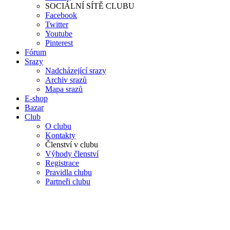
SOCIÁLNÍ SÍTĚ CLUBU
Facebook
Twitter
Youtube
Pinterest
Fórum
Srazy
Nadcházející srazy
Archiv srazů
Mapa srazů
E-shop
Bazar
Club
O clubu
Kontakty
Členství v clubu
Výhody členství
Registrace
Pravidla clubu
Partneři clubu