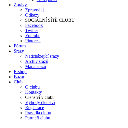
Zprávy
Zpravodaj
Odkazy
SOCIÁLNÍ SÍTĚ CLUBU
Facebook
Twitter
Youtube
Pinterest
Fórum
Srazy
Nadcházející srazy
Archiv srazů
Mapa srazů
E-shop
Bazar
Club
O clubu
Kontakty
Členství v clubu
Výhody členství
Registrace
Pravidla clubu
Partneři clubu