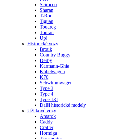
Scirocco
Sharan
T-Roc
Tiguan
Touareg
Touran
Up!
Historické vozy
Brouk
Country Buggy
Derby
Karmann-Ghia
Kübelwagen
K70
Schwimmwagen
Type 3
Type 4
Type 181
Další historické modely
Užitkové vozy
Amarok
Caddy
Crafter
Hormiga
Transporter