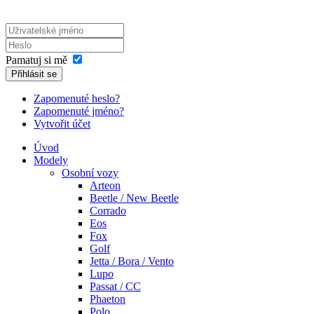
Pamatuj si mě
Přihlásit se
Zapomenuté heslo?
Zapomenuté jméno?
Vytvořit účet
Úvod
Modely
Osobní vozy
Arteon
Beetle / New Beetle
Corrado
Eos
Fox
Golf
Jetta / Bora / Vento
Lupo
Passat / CC
Phaeton
Polo