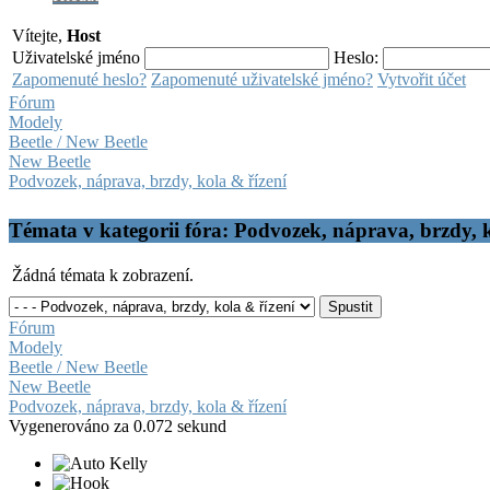
Vítejte,
Host
Uživatelské jméno
Heslo:
Zapomenuté heslo?
Zapomenuté uživatelské jméno?
Vytvořit účet
Fórum
Modely
Beetle / New Beetle
New Beetle
Podvozek, náprava, brzdy, kola & řízení
Témata v kategorii fóra: Podvozek, náprava, brzdy, k
Žádná témata k zobrazení.
Fórum
Modely
Beetle / New Beetle
New Beetle
Podvozek, náprava, brzdy, kola & řízení
Vygenerováno za 0.072 sekund