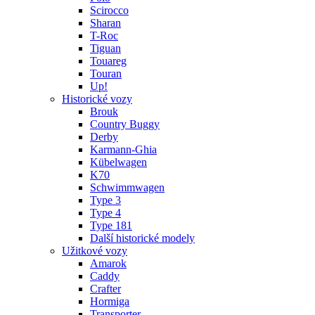
Scirocco
Sharan
T-Roc
Tiguan
Touareg
Touran
Up!
Historické vozy
Brouk
Country Buggy
Derby
Karmann-Ghia
Kübelwagen
K70
Schwimmwagen
Type 3
Type 4
Type 181
Další historické modely
Užitkové vozy
Amarok
Caddy
Crafter
Hormiga
Transporter