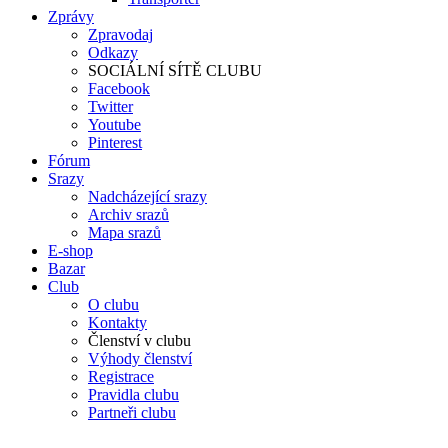
Zprávy
Zpravodaj
Odkazy
SOCIÁLNÍ SÍTĚ CLUBU
Facebook
Twitter
Youtube
Pinterest
Fórum
Srazy
Nadcházející srazy
Archiv srazů
Mapa srazů
E-shop
Bazar
Club
O clubu
Kontakty
Členství v clubu
Výhody členství
Registrace
Pravidla clubu
Partneři clubu