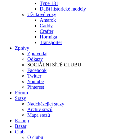
Type 181
Další historické modely
Užitkové vozy
Amarok
Caddy
Crafter
Hormiga
Transporter
Zprávy
Zpravodaj
Odkazy
SOCIÁLNÍ SÍTĚ CLUBU
Facebook
Twitter
Youtube
Pinterest
Fórum
Srazy
Nadcházející srazy
Archiv srazů
Mapa srazů
E-shop
Bazar
Club
O clubu