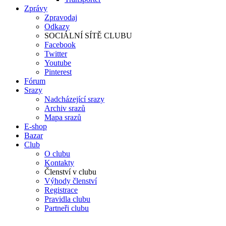
Zprávy
Zpravodaj
Odkazy
SOCIÁLNÍ SÍTĚ CLUBU
Facebook
Twitter
Youtube
Pinterest
Fórum
Srazy
Nadcházející srazy
Archiv srazů
Mapa srazů
E-shop
Bazar
Club
O clubu
Kontakty
Členství v clubu
Výhody členství
Registrace
Pravidla clubu
Partneři clubu