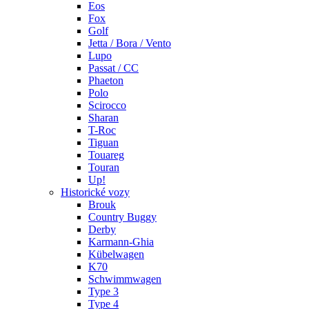
Eos
Fox
Golf
Jetta / Bora / Vento
Lupo
Passat / CC
Phaeton
Polo
Scirocco
Sharan
T-Roc
Tiguan
Touareg
Touran
Up!
Historické vozy
Brouk
Country Buggy
Derby
Karmann-Ghia
Kübelwagen
K70
Schwimmwagen
Type 3
Type 4