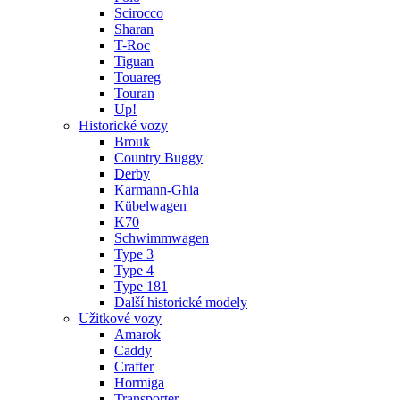
Scirocco
Sharan
T-Roc
Tiguan
Touareg
Touran
Up!
Historické vozy
Brouk
Country Buggy
Derby
Karmann-Ghia
Kübelwagen
K70
Schwimmwagen
Type 3
Type 4
Type 181
Další historické modely
Užitkové vozy
Amarok
Caddy
Crafter
Hormiga
Transporter