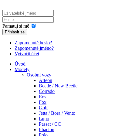
Pamatuj si mě
Přihlásit se
Zapomenuté heslo?
Zapomenuté jméno?
Vytvořit účet
Úvod
Modely
Osobní vozy
Arteon
Beetle / New Beetle
Corrado
Eos
Fox
Golf
Jetta / Bora / Vento
Lupo
Passat / CC
Phaeton
Polo