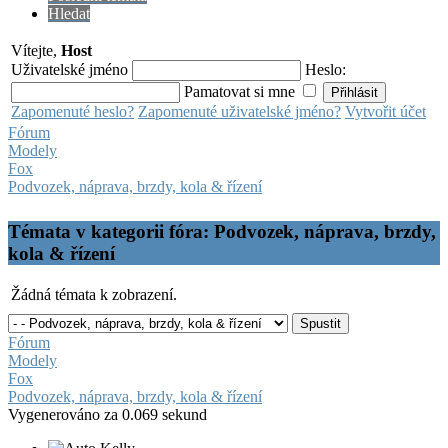
Hledat
Vítejte,
Host
Uživatelské jméno
Heslo:
Pamatovat si mne
Zapomenuté heslo?
Zapomenuté uživatelské jméno?
Vytvořit účet
Fórum
Modely
Fox
Podvozek, náprava, brzdy, kola & řízení
Témata v kategorii fóra: Podvozek, náprava, brzdy,
kola & řízení
Žádná témata k zobrazení.
Fórum
Modely
Fox
Podvozek, náprava, brzdy, kola & řízení
Vygenerováno za 0.069 sekund