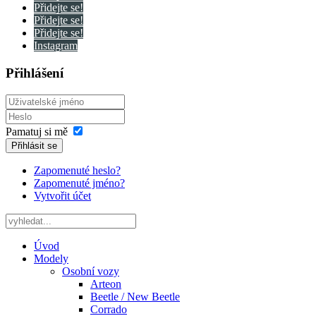
Přidejte se!
Přidejte se!
Přidejte se!
Instagram
Přihlášení
Pamatuj si mě
Přihlásit se
Zapomenuté heslo?
Zapomenuté jméno?
Vytvořit účet
Úvod
Modely
Osobní vozy
Arteon
Beetle / New Beetle
Corrado