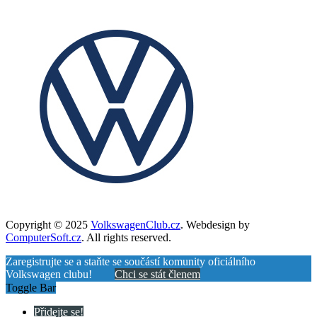
Copyright © 2025
VolkswagenClub.cz
. Webdesign by
ComputerSoft.cz
. All rights reserved.
Zaregistrujte se a staňte se součástí komunity oficiálního
Volkswagen clubu!
Chci se stát členem
Toggle Bar
Přidejte se!