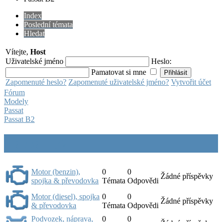
Index
Poslední témata
Hledat
Vítejte,
Host
Uživatelské jméno
Heslo:
Pamatovat si mne
Zapomenuté heslo?
Zapomenuté uživatelské jméno?
Vytvořit účet
Fórum
Modely
Passat
Passat B2
Passat B2
Motor (benzin),
0
0
Žádné příspěvky
spojka & převodovka
Témata
Odpovědi
Motor (diesel), spojka
0
0
Žádné příspěvky
& převodovka
Témata
Odpovědi
Podvozek, náprava,
0
0