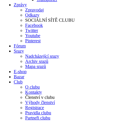
Zprávy
Zpravodaj
Odkazy
SOCIÁLNÍ SÍTĚ CLUBU
Facebook
Twitter
Youtube
Pinterest
Fórum
Srazy
Nadcházející srazy
Archiv srazů
Mapa srazů
E-shop
Bazar
Club
O clubu
Kontakty
Členství v clubu
Výhody členství
Registrace
Pravidla clubu
Partneři clubu