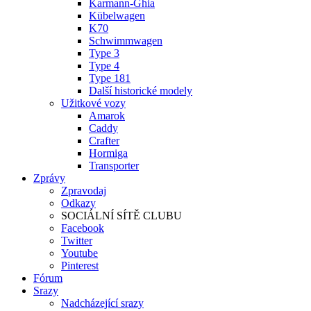
Karmann-Ghia
Kübelwagen
K70
Schwimmwagen
Type 3
Type 4
Type 181
Další historické modely
Užitkové vozy
Amarok
Caddy
Crafter
Hormiga
Transporter
Zprávy
Zpravodaj
Odkazy
SOCIÁLNÍ SÍTĚ CLUBU
Facebook
Twitter
Youtube
Pinterest
Fórum
Srazy
Nadcházející srazy