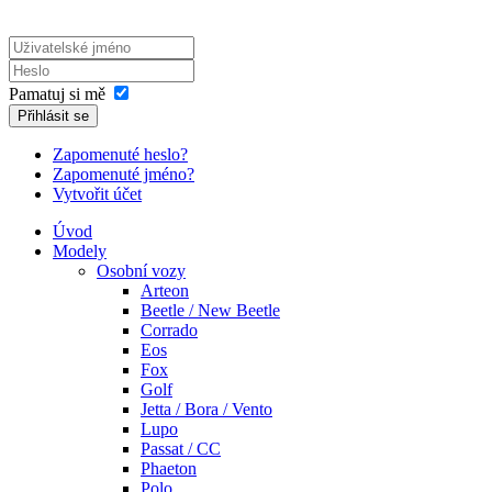
Pamatuj si mě
Přihlásit se
Zapomenuté heslo?
Zapomenuté jméno?
Vytvořit účet
Úvod
Modely
Osobní vozy
Arteon
Beetle / New Beetle
Corrado
Eos
Fox
Golf
Jetta / Bora / Vento
Lupo
Passat / CC
Phaeton
Polo