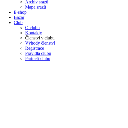
Archiv srazů
Mapa srazů
E-shop
Bazar
Club
O clubu
Kontakty
Členství v clubu
Výhody členství
Registrace
Pravidla clubu
Partneři clubu