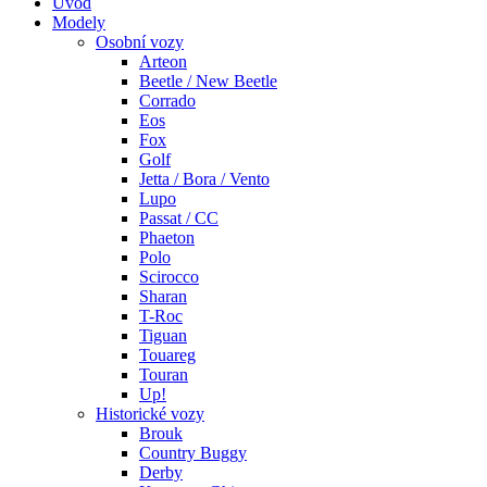
Úvod
Modely
Osobní vozy
Arteon
Beetle / New Beetle
Corrado
Eos
Fox
Golf
Jetta / Bora / Vento
Lupo
Passat / CC
Phaeton
Polo
Scirocco
Sharan
T-Roc
Tiguan
Touareg
Touran
Up!
Historické vozy
Brouk
Country Buggy
Derby