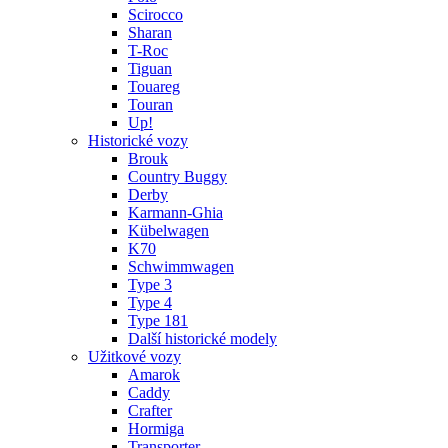
Scirocco
Sharan
T-Roc
Tiguan
Touareg
Touran
Up!
Historické vozy
Brouk
Country Buggy
Derby
Karmann-Ghia
Kübelwagen
K70
Schwimmwagen
Type 3
Type 4
Type 181
Další historické modely
Užitkové vozy
Amarok
Caddy
Crafter
Hormiga
Transporter