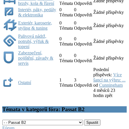
Žádné příspěvky
brzdy, kola & řízení
Témata
Odpovědi
Interiér, páky, pedály
0
0
Žádné příspěvky
& elektronika
Témata
Odpovědi
Exteriér, karoserie,
0
0
Žádné příspěvky
styling & tuning
Témata
Odpovědi
Palivová nádrž,
0
0
potrubí, výfuk &
Žádné příspěvky
Témata
Odpovědi
topení
Zabezpečení,
0
0
pojištění, závady &
Žádné příspěvky
Témata
Odpovědi
servis
Poslední
příspěvek:
Více
1
3
šancí na výhru: ...
Ostatní
Témata
Odpovědi
od
Cunningham
4 měsíců 23
hodin zpět
Témata v kategorii fóra: Passat B2
Fórum