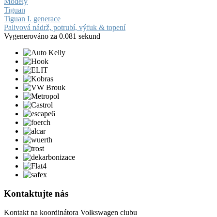
Modely
Tiguan
Tiguan I. generace
Palivová nádrž, potrubí, výfuk & topení
Vygenerováno za 0.081 sekund
Kontaktujte nás
Kontakt na koordinátora Volkswagen clubu