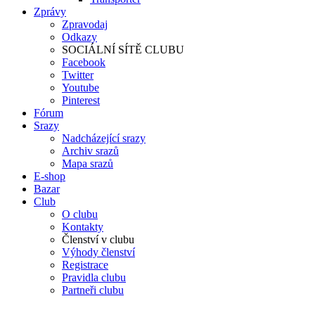
Zprávy
Zpravodaj
Odkazy
SOCIÁLNÍ SÍTĚ CLUBU
Facebook
Twitter
Youtube
Pinterest
Fórum
Srazy
Nadcházející srazy
Archiv srazů
Mapa srazů
E-shop
Bazar
Club
O clubu
Kontakty
Členství v clubu
Výhody členství
Registrace
Pravidla clubu
Partneři clubu