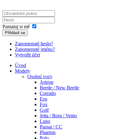
Pamatuj si mě
Přihlásit se
Zapomenuté heslo?
Zapomenuté jméno?
Vytvořit účet
Úvod
Modely
Osobní vozy
Arteon
Beetle / New Beetle
Corrado
Eos
Fox
Golf
Jetta / Bora / Vento
Lupo
Passat / CC
Phaeton
Polo