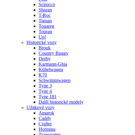
Scirocco
Sharan
T-Roc
Tiguan
Touareg
Touran
Up!
Historické vozy
Brouk
Country Buggy
Derby
Karmann-Ghia
Kübelwagen
K70
Schwimmwagen
Type 3
Type 4
Type 181
Další historické modely
Užitkové vozy
Amarok
Caddy
Crafter
Hormiga
Transporter