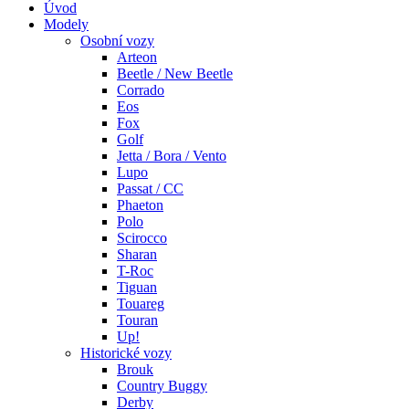
Úvod
Modely
Osobní vozy
Arteon
Beetle / New Beetle
Corrado
Eos
Fox
Golf
Jetta / Bora / Vento
Lupo
Passat / CC
Phaeton
Polo
Scirocco
Sharan
T-Roc
Tiguan
Touareg
Touran
Up!
Historické vozy
Brouk
Country Buggy
Derby