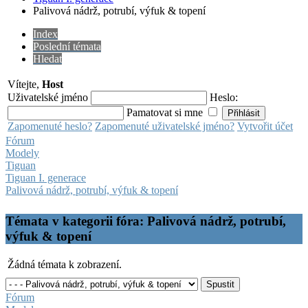
Palivová nádrž, potrubí, výfuk & topení
Index
Poslední témata
Hledat
Vítejte,
Host
Uživatelské jméno
Heslo:
Pamatovat si mne
Zapomenuté heslo?
Zapomenuté uživatelské jméno?
Vytvořit účet
Fórum
Modely
Tiguan
Tiguan I. generace
Palivová nádrž, potrubí, výfuk & topení
Témata v kategorii fóra: Palivová nádrž, potrubí,
výfuk & topení
Žádná témata k zobrazení.
Fórum