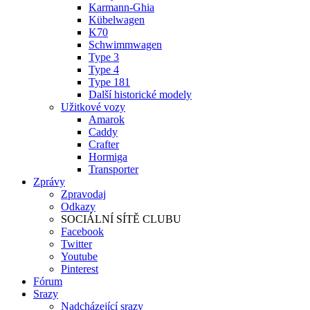
Karmann-Ghia
Kübelwagen
K70
Schwimmwagen
Type 3
Type 4
Type 181
Další historické modely
Užitkové vozy
Amarok
Caddy
Crafter
Hormiga
Transporter
Zprávy
Zpravodaj
Odkazy
SOCIÁLNÍ SÍTĚ CLUBU
Facebook
Twitter
Youtube
Pinterest
Fórum
Srazy
Nadcházející srazy